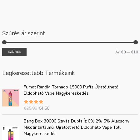
Szűrés ár szerint
SZŰRÉS
Ár:
€0
—
€10
Legkeresettebb Termékeink
E
J
Fumot RandM Tornado 15000 Puffs Újratölthető
r
e
Eldobható Vape Nagykereskedés
e
l
d
e
€
25.99
€
4.50
5.00
e
n
csillagra
t
l
értékelve
E
J
az 5-ből
Bang Box 30000 Szívás Dupla Íz 0% 2% 5% Alacsony
i
e
r
e
Nikotintartalmú, Újratölthető Eldobható Vape Toll
á
g
e
l
Nagykereskedés
r
i
d
e