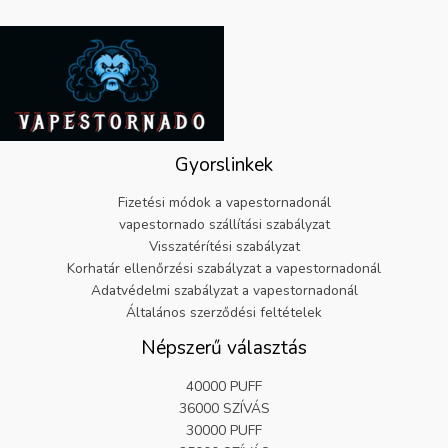
9
.
r
i
9
1
:
á
.
9
€
r
.
2
:
5
€
.
5
9
.
9
8
Gyorslinkek
.
2
.
Fizetési módok a vapestornadonál
vapestornado szállítási szabályzat
Visszatérítési szabályzat
Korhatár ellenőrzési szabályzat a vapestornadonál
Adatvédelmi szabályzat a vapestornadonál
Általános szerződési feltételek
Népszerű választás
40000 PUFF
36000 SZÍVÁS
30000 PUFF