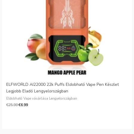
Danish
Latvian
Lithuanian
Slovenian
Czech
Croatian
Greek
ELFWORLD AI22000 22k Puffs Eldobható Vape Pen Készlet
Legjobb Eladó Lengyelországban
Eldobható Vape vásárlása Lengyelországban
€
25.99
€
6.99