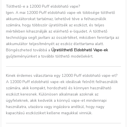
Tölthető-e a 12000 Puff eldobható vape?
Igen. A mai 12000 Puff eldobható vape-ek többsége tölthető
akkumulátorokat tartalmaz, lehetővé téve a felhasználók
számára, hogy többször újratöltsék az eszközt, és teljes
mértékben kihasználják az elérhető e-liquidet. A tölthető
technológia segít javítani az összértéket, miközben fenntartja az
akkumulátor teljesítményét az eszköz élettartama alatt.
Böngészheted továbbá a
Újratölthető Eldobható Vape-ek
gyűjteményünket a további tölthető modellekért.
Kinek érdemes választania egy 12000 Puff eldobható vape-et?
A 12000 Puff eldobható vape-ek ideálisak felnőtt felhasználók
számára, akik kompakt, hordozható és könnyen használható
eszközt keresnek. Különösen alkalmasak azoknak az
ügyfeleknek, akik kedvelik a könnyű vape-et mindennapi
használatra, utazásra vagy ingázásra anélkül, hogy nagy
kapacitású eszközöket kellene magukkal vinniük.