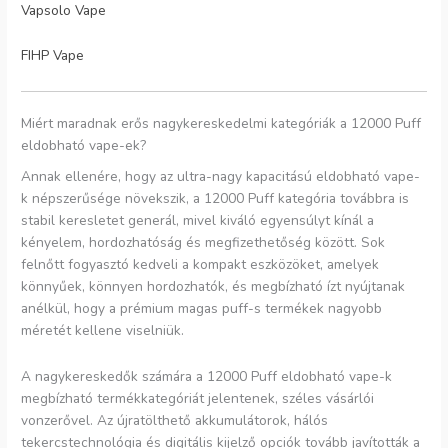
Vapsolo Vape
FIHP Vape
Miért maradnak erős nagykereskedelmi kategóriák a 12000 Puff
eldobható vape-ek?
Annak ellenére, hogy az ultra-nagy kapacitású eldobható vape-
k népszerűsége növekszik, a 12000 Puff kategória továbbra is
stabil keresletet generál, mivel kiváló egyensúlyt kínál a
kényelem, hordozhatóság és megfizethetőség között. Sok
felnőtt fogyasztó kedveli a kompakt eszközöket, amelyek
könnyűek, könnyen hordozhatók, és megbízható ízt nyújtanak
anélkül, hogy a prémium magas puff-s termékek nagyobb
méretét kellene viselniük.
A nagykereskedők számára a 12000 Puff eldobható vape-k
megbízható termékkategóriát jelentenek, széles vásárlói
vonzerővel. Az újratölthető akkumulátorok, hálós
tekercstechnológia és digitális kijelző opciók tovább javították a