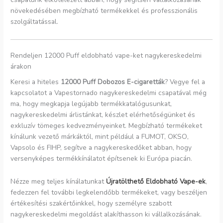
növekedésében megbízható termékekkel és professzionális
szolgáltatással.
Rendeljen 12000 Puff eldobható vape-ket nagykereskedelmi
árakon
Keresi a hiteles
12000 Puff Dobozos E-cigaretták
? Vegye fel a
kapcsolatot a Vapestornado nagykereskedelmi csapatával még
ma, hogy megkapja legújabb termékkatalógusunkat,
nagykereskedelmi árlistánkat, készlet elérhetőségünket és
exkluzív tömeges kedvezményeinket. Megbízható termékeket
kínálunk vezető márkáktól, mint például a FUMOT, OKSO,
Vapsolo és FIHP, segítve a nagykereskedőket abban, hogy
versenyképes termékkínálatot építsenek ki Európa piacán.
Nézze meg teljes kínálatunkat
Újratölthető Eldobható Vape-ek
,
fedezzen fel további legkelendőbb termékeket, vagy beszéljen
értékesítési szakértőinkkel, hogy személyre szabott
nagykereskedelmi megoldást alakíthasson ki vállalkozásának.