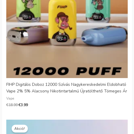
Danish
Latvian
Lithuanian
Slovenian
Czech
Croatian
Greek
FIHP Digitális Doboz 12000 Szívás Nagykereskedelmi Eldobható
Vape 2% 5% Alacsony Nikotintartalmú Újratölthető Tömeges Ár
Vape
€
18.99
€
3.99
Eredeti
Jelenlegi
ár:
ár:
Akció!
€25.00.
€5.30.