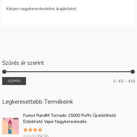
Kérjen nagykereskedelmi árajánlatot
Szűrés ár szerint
SZŰRÉS
Ár:
€0
—
€10
Legkeresettebb Termékeink
E
J
Fumot RandM Tornado 15000 Puffs Újratölthető
r
e
Eldobható Vape Nagykereskedés
e
l
d
e
€
25.99
€
4.50
5.00