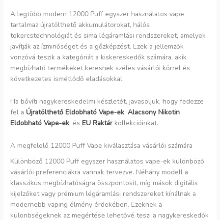
A legtöbb modern 12000 Puff egyszer használatos vape
tartalmaz újratölthető akkumulátorokat, hálós
tekercstechnológiát és sima légáramlási rendszereket, amelyek
javítják az ízminőséget és a gőzképzést. Ezek a jellemzők
vonzóvá teszik a kategóriát a kiskereskedők számára, akik
megbízható termékeket keresnek széles vásárlói körrel és
következetes ismétlődő eladásokkal.
Ha bővíti nagykereskedelmi készletét, javasoljuk, hogy fedezze
fel a
Újratölthető Eldobható Vape-ek
,
Alacsony Nikotin
Eldobható Vape-ek
, és
EU Raktár
kollekcióinkat.
A megfelelő 12000 Puff Vape kiválasztása vásárlói számára
Különböző 12000 Puff egyszer használatos vape-ek különböző
vásárlói preferenciákra vannak tervezve. Néhány modell a
klasszikus megbízhatóságra összpontosít, míg mások digitális
kijelzőket vagy prémium légáramlási rendszereket kínálnak a
modernebb vaping élmény érdekében. Ezeknek a
különbségeknek az megértése lehetővé teszi a nagykereskedők