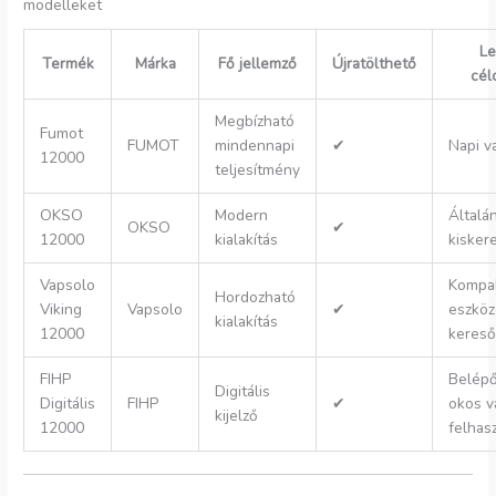
modelleket
Le
Termék
Márka
Fő jellemző
Újratölthető
cél
Megbízható
Fumot
FUMOT
mindennapi
✔
Napi v
12000
teljesítmény
OKSO
Modern
Általá
OKSO
✔
12000
kialakítás
kisker
Vapsolo
Kompa
Hordozható
Viking
Vapsolo
✔
eszköz
kialakítás
12000
kereső
FIHP
Belépő
Digitális
Digitális
FIHP
✔
okos v
kijelző
12000
felhas