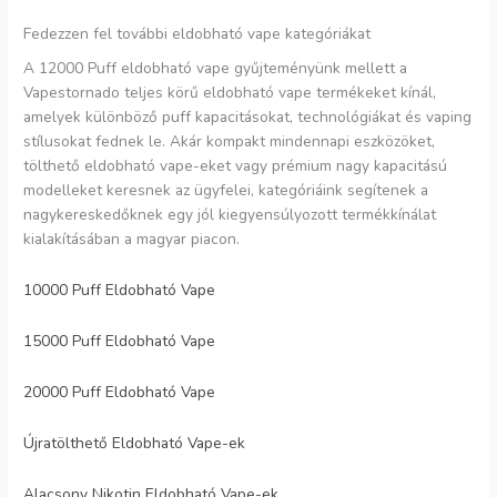
Fedezzen fel további eldobható vape kategóriákat
A 12000 Puff eldobható vape gyűjteményünk mellett a
Vapestornado teljes körű eldobható vape termékeket kínál,
amelyek különböző puff kapacitásokat, technológiákat és vaping
stílusokat fednek le. Akár kompakt mindennapi eszközöket,
tölthető eldobható vape-eket vagy prémium nagy kapacitású
modelleket keresnek az ügyfelei, kategóriáink segítenek a
nagykereskedőknek egy jól kiegyensúlyozott termékkínálat
kialakításában a magyar piacon.
10000 Puff Eldobható Vape
15000 Puff Eldobható Vape
20000 Puff Eldobható Vape
Újratölthető Eldobható Vape-ek
Alacsony Nikotin Eldobható Vape-ek