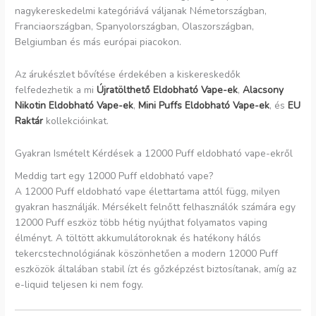
nagykereskedelmi kategóriává váljanak Németországban,
Franciaországban, Spanyolországban, Olaszországban,
Belgiumban és más európai piacokon.
Az árukészlet bővítése érdekében a kiskereskedők
felfedezhetik a mi
Újratölthető Eldobható Vape-ek
,
Alacsony
Nikotin Eldobható Vape-ek
,
Mini Puffs Eldobható Vape-ek
, és
EU
Raktár
kollekcióinkat.
Gyakran Ismételt Kérdések a 12000 Puff eldobható vape-ekről
Meddig tart egy 12000 Puff eldobható vape?
A 12000 Puff eldobható vape élettartama attól függ, milyen
gyakran használják. Mérsékelt felnőtt felhasználók számára egy
12000 Puff eszköz több hétig nyújthat folyamatos vaping
élményt. A töltött akkumulátoroknak és hatékony hálós
tekercstechnológiának köszönhetően a modern 12000 Puff
eszközök általában stabil ízt és gőzképzést biztosítanak, amíg az
e-liquid teljesen ki nem fogy.