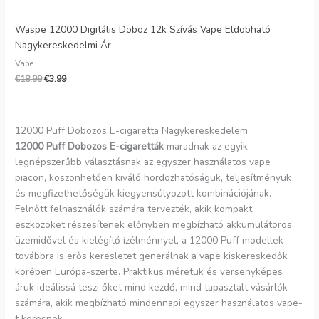
Waspe 12000 Digitális Doboz 12k Szívás Vape Eldobható
Nagykereskedelmi Ár
Vape
€
18.99
€
3.99
12000 Puff Dobozos E-cigaretta Nagykereskedelem
12000 Puff Dobozos E-cigaretták
maradnak az egyik
legnépszerűbb választásnak az egyszer használatos vape
piacon, köszönhetően kiváló hordozhatóságuk, teljesítményük
és megfizethetőségük kiegyensúlyozott kombinációjának.
Felnőtt felhasználók számára tervezték, akik kompakt
eszközöket részesítenek előnyben megbízható akkumulátoros
üzemidővel és kielégítő ízélménnyel, a 12000 Puff modellek
továbbra is erős keresletet generálnak a vape kiskereskedők
körében Európa-szerte. Praktikus méretük és versenyképes
áruk ideálissá teszi őket mind kezdő, mind tapasztalt vásárlók
számára, akik megbízható mindennapi egyszer használatos vape-
t keresnek.