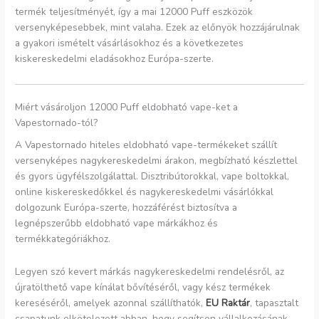
termék teljesítményét, így a mai 12000 Puff eszközök
versenyképesebbek, mint valaha. Ezek az előnyök hozzájárulnak
a gyakori ismételt vásárlásokhoz és a következetes
kiskereskedelmi eladásokhoz Európa-szerte.
Miért vásároljon 12000 Puff eldobható vape-ket a
Vapestornado-tól?
A Vapestornado hiteles eldobható vape-termékeket szállít
versenyképes nagykereskedelmi árakon, megbízható készlettel
és gyors ügyfélszolgálattal. Disztribútorokkal, vape boltokkal,
online kiskereskedőkkel és nagykereskedelmi vásárlókkal
dolgozunk Európa-szerte, hozzáférést biztosítva a
legnépszerűbb eldobható vape márkákhoz és
termékkategóriákhoz.
Legyen szó kevert márkás nagykereskedelmi rendelésről, az
újratölthető vape kínálat bővítéséről, vagy kész termékek
kereséséről, amelyek azonnal szállíthatók,
EU Raktár
, tapasztalt
csapatunk elkötelezett abban, hogy segítsen vállalkozásának