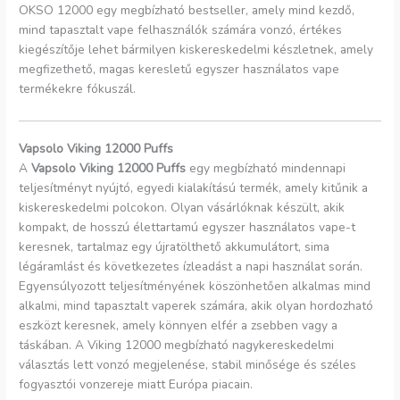
OKSO 12000 egy megbízható bestseller, amely mind kezdő,
mind tapasztalt vape felhasználók számára vonzó, értékes
kiegészítője lehet bármilyen kiskereskedelmi készletnek, amely
megfizethető, magas keresletű egyszer használatos vape
termékekre fókuszál.
Vapsolo Viking 12000 Puffs
A
Vapsolo Viking 12000 Puffs
egy megbízható mindennapi
teljesítményt nyújtó, egyedi kialakítású termék, amely kitűnik a
kiskereskedelmi polcokon. Olyan vásárlóknak készült, akik
kompakt, de hosszú élettartamú egyszer használatos vape-t
keresnek, tartalmaz egy újratölthető akkumulátort, sima
légáramlást és következetes ízleadást a napi használat során.
Egyensúlyozott teljesítményének köszönhetően alkalmas mind
alkalmi, mind tapasztalt vaperek számára, akik olyan hordozható
eszközt keresnek, amely könnyen elfér a zsebben vagy a
táskában. A Viking 12000 megbízható nagykereskedelmi
választás lett vonzó megjelenése, stabil minősége és széles
fogyasztói vonzereje miatt Európa piacain.