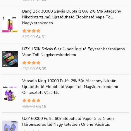
e
n
csillagra
t
l
értékelve
E
J
az 5-ből
Bang Box 30000 Szívás Dupla Íz 0% 2% 5% Alacsony
i
e
r
e
Nikotintartalmú, Újratölthető Eldobható Vape Toll
á
g
e
l
Nagykereskedés
r
i
d
e
:
á
e
n
€
r
€
25.99
€
4.61
5.00
t
l
2
:
csillagra
i
e
értékelve
E
J
5
€
az 5-ből
UZY 150K Szívás 6 az 1-ben Ízváltó Egyszer használatos
á
g
r
e
.
4
Vape Toll Nagykereskedelem
r
i
e
l
9
.
:
á
d
e
9
5
€
r
€
32.99
€
6.09
5.00
e
n
.
0
2
:
csillagra
t
l
.
értékelve
E
J
5
€
az 5-ből
Vapsolo King 10000 Puffs 2% 5% Alacsony Nikotin
i
e
r
e
.
4
Újratölthető Eldobható Vape Toll Nagykereskedelmi
á
g
e
l
9
.
Ömlesztett Vásárlás
r
i
d
e
9
6
:
á
e
n
.
1
€
r
€
25.99
€
6.19
5.00
t
l
.
3
:
csillagra
i
e
értékelve
E
J
2
€
az 5-ből
UZY 60000 Puffs 60k Eldobható Vapor 3 az 1-ben
á
g
r
e
.
6
Háromszoros Ízű Nagy tételben Online Vásárlás
r
i
e
l
9
.
:
á