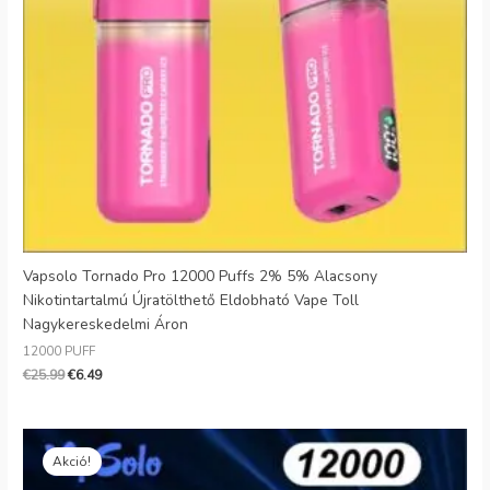
Vapsolo Tornado Pro 12000 Puffs 2% 5% Alacsony
Nikotintartalmú Újratölthető Eldobható Vape Toll
Nagykereskedelmi Áron
12000 PUFF
€
25.99
€
6.49
Eredeti
Jelenlegi
ár:
ár:
Akció!
€25.99.
€6.49.