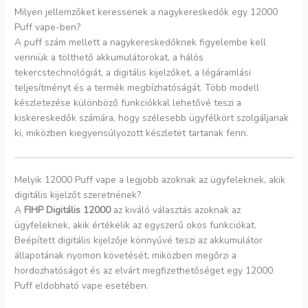
Milyen jellemzőket keressenek a nagykereskedők egy 12000
Puff vape-ben?
A puff szám mellett a nagykereskedőknek figyelembe kell
venniük a tölthető akkumulátorokat, a hálós
tekercstechnológiát, a digitális kijelzőket, a légáramlási
teljesítményt és a termék megbízhatóságát. Több modell
készletezése különböző funkciókkal lehetővé teszi a
kiskereskedők számára, hogy szélesebb ügyfélkört szolgáljanak
ki, miközben kiegyensúlyozott készletet tartanak fenn.
Melyik 12000 Puff vape a legjobb azoknak az ügyfeleknek, akik
digitális kijelzőt szeretnének?
A
FIHP Digitális 12000
az kiváló választás azoknak az
ügyfeleknek, akik értékelik az egyszerű okos funkciókat.
Beépített digitális kijelzője könnyűvé teszi az akkumulátor
állapotának nyomon követését, miközben megőrzi a
hordozhatóságot és az elvárt megfizethetőséget egy 12000
Puff eldobható vape esetében.