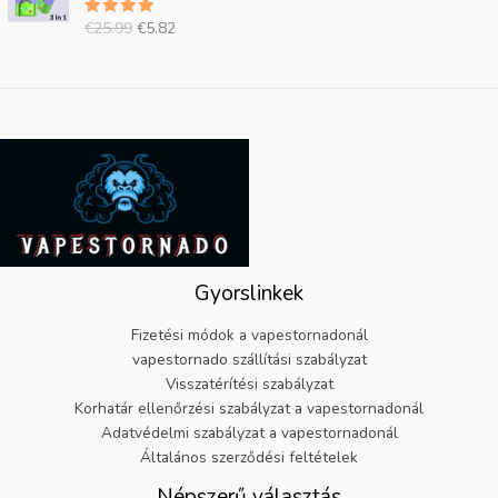
d
e
9
0
€
r
€
25.99
€
5.82
5.00
e
n
.
9
2
:
csillagra
t
l
.
értékelve
5
€
az 5-ből
i
e
.
6
á
g
9
.
r
i
9
1
:
á
.
9
€
r
.
2
:
5
€
.
5
9
.
9
8
Gyorslinkek
.
2
.
Fizetési módok a vapestornadonál
vapestornado szállítási szabályzat
Visszatérítési szabályzat
Korhatár ellenőrzési szabályzat a vapestornadonál
Adatvédelmi szabályzat a vapestornadonál
Általános szerződési feltételek
Népszerű választás