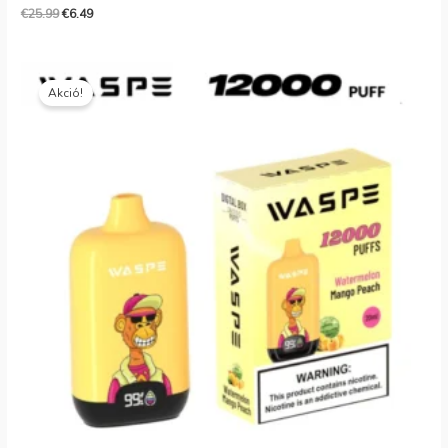
€
25.99
€
6.49
Eredeti
Jelenlegi
ár:
ár:
Akció!
€18.99.
€3.99.