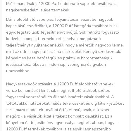
Miért maradnak a 12000 Puff eldobható vape-ek továbbra is a
nagykereskedelmi slágertermékek
Bár a eldobható vape piac folyamatosan vezet be nagyobb
kapacitású eszközöket, a 12000 Puff kategória továbbra is az
egyik legstabilabb teljesítményt nyújtó. Sok felnőtt fogyasztó
kedveli a kompakt termékeket, amelyek megbízható
teljesítményt nyújtanak anélkül, hogy a méretük nagyobb lenne,
mint az ultra-nagy puff-számú eszközöké. Könnyű szerkezetük,
kényelmes kezelhetőségük és praktikus hordozhatóságuk
ideálissá teszi őket a mindennapi vapinghez és gyakori
utazásokhoz.
Nagykereskedők számára a 12000 Puff eldobható vape-ek
vonzó kombinációt kínálnak megfizethető árakból, széles
fogyasztói vonzerőből és állandó ismételt vásárlásokból. A
töltött akkumulátorokat, hálós tekercseket és digitális kijelzőket
tartalmazó modellek további értéket nyújtanak, miközben
megőrzik a vásárlók által értékelt kompakt kialakítást. Ez a
kényelem és teljesítmény egyensúlya segített abban, hogy a
12000 Puff termékek továbbra is az egyik legnépszerűbb