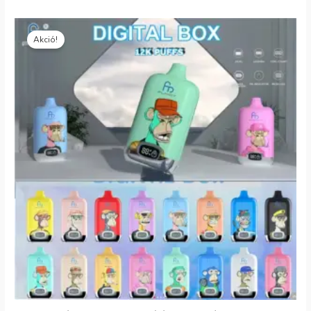
Eredeti
Jelenlegi
ár:
ár:
Akció!
€18.00.
€5.80.