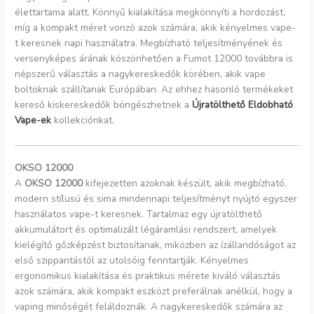
élettartama alatt. Könnyű kialakítása megkönnyíti a hordozást,
míg a kompakt méret vonzó azok számára, akik kényelmes vape-
t keresnek napi használatra. Megbízható teljesítményének és
versenyképes árának köszönhetően a Fumot 12000 továbbra is
népszerű választás a nagykereskedők körében, akik vape
boltoknak szállítanak Európában. Az ehhez hasonló termékeket
kereső kiskereskedők böngészhetnek a
Újratölthető Eldobható
Vape-ek
kollekciónkat.
OKSO 12000
A
OKSO 12000
kifejezetten azoknak készült, akik megbízható,
modern stílusú és sima mindennapi teljesítményt nyújtó egyszer
használatos vape-t keresnek. Tartalmaz egy újratölthető
akkumulátort és optimalizált légáramlási rendszert, amelyek
kielégítő gőzképzést biztosítanak, miközben az ízállandóságot az
első szippantástól az utolsóig fenntartják. Kényelmes
ergonomikus kialakítása és praktikus mérete kiváló választás
azok számára, akik kompakt eszközt preferálnak anélkül, hogy a
vaping minőségét feláldoznák. A nagykereskedők számára az