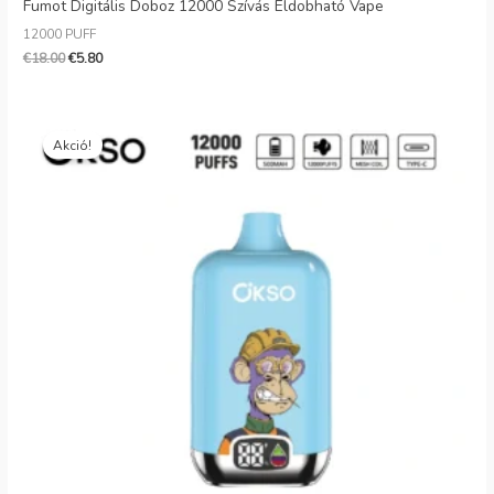
Fumot Digitális Doboz 12000 Szívás Eldobható Vape
12000 PUFF
€
18.00
€
5.80
Eredeti
Jelenlegi
ár:
ár:
Akció!
€35.99.
€7.56.