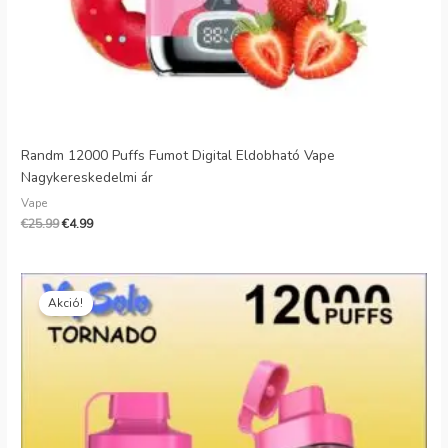
Randm 12000 Puffs Fumot Digital Eldobható Vape
Nagykereskedelmi ár
Vape
€
25.99
€
4.99
Eredeti
Jelenlegi
ár:
ár:
Akció!
€25.99.
€6.49.