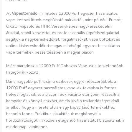
At
Vapestornado
, mi hiteles 12000 Puff egyszer használatos
vape-ket szállítunk megbízható márkáktól, mint például Fumot,
OKSO, Vapsolo és FIHP. Versenyképes nagykereskedelmi
árakkal, stabil készlettel és professzionális ügyfélszolgálattal
segítjük a nagykereskedőket, forgalmazókat, vape boltokat és
online kiskereskedőket magas minőségű egyszer használatos
vape termékek beszerzésében a magyar piacon.
Miért maradnak a 12000 Puff Dobozos Vape-ek a legkelendőbb
kategóriák között
Bár a nagyobb puff-számú eszközök egyre népszerűbbek, a
12000 Puff egyszer használatos vape-ek továbbra is fontos
helyet foglalnak el a piacon. Sok vásárló előnyben részesíti a
kompakt és könnyű eszközt, amely kiváló ízállandóságot kínál
anélkül, hogy a mérete ultra-nagy kapacitású termékekhez
hasonló lenne. Praktikus kialakításuk megkönnyíti a
hordozhatóságot, miközben elegendő használatot biztosítanak a
mindennapi vapinghez.