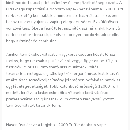
kínál hordozhatóság, teljesítmény és megfizethetőség között. A
ultra-nagy kapacitású eldobható vape-khez képest a 12000 Puff
eszközök elég kompaktak a mindennapi használatra, miközben
hosszú távon nyújtanak vaping elégedettséget. Ez különösen
vonzóvá teszi őket a felnőtt felhasználók számára, akik könnyű
eszközöket preferálnak, amelyek könnyen hordozhatók anélkül,
hogy a ízminőség csorbulna.
Amikor termékeket választ a nagykereskedelmi készletéhez,
fontos, hogy ne csak a puff-számot vegye figyelembe. Olyan
funkciók, mint az újratölthető akkumulátorok, hálós
tekercstechnológia, digitális kijelzők, ergonómikus kialakítás és
az általános termékteljesítmény jelentősen befolyásolhatják az
ügyfél elégedettségét. Több különböző erősségű 12000 Puff
modellt kínálva a kiskereskedők szélesebb körű vásárlói
preferenciákat szolgálhatnak ki, miközben kiegyensúlyozott
termékkínálatot tartanak fenn.
Hasonlítsa össze a legjobb 12000 Puff eldobható vape