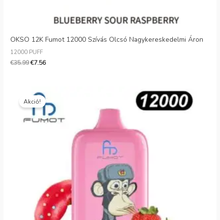
OKSO 12K Fumot 12000 Szívás Olcsó Nagykereskedelmi Áron
12000 PUFF
€
35.99
€
7.56
Eredeti
Jelenlegi
ár:
ár:
Akció!
€25.99.
€4.99.