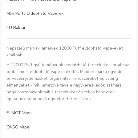
Mini Puffs Eldobható Vape-ek
EU Raktár
Népszerű márkák, amelyek 12000 Puff eldobható vape-eket
kínálnak
A 12000 Puff gyűjteményünk megbízható termékeket tartalmaz
több ismert eldobható vape márkától. Minden márka egyedi
tervezési jellemzőket, légáramlási rendszereket és vaping
élményeket kínál, lehetővé téve a nagykereskedők számára,
hogy összehasonlítsák a termékeket és teljes készletet
építsenek különböző ügyfélpreferenciákhoz.
FUMOT Vape
OKSO Vape