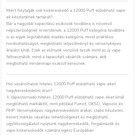
Miért folytatják sok kiskereskedő a 12000 Puff eldobható vape-
ek készletének tartását?
Bár a nagyobb kapacitású eszközök továbbra is növekvő
népszerűségnek örvendenek, a 12000 Puff kategória továbbra
is az egyik legstabilabb eladási kategória, mivel praktikus
hordozhatóságot, megbízható teljesítményt és versenyképes
árazást kínál. Ezek az előnyök vonzóvá teszik mind az új vape
felhasználók, mind a tapasztalt vásárlók számára, akik
megbízható mindennapi eszközt keresnek.
Hol vásárolhatok hiteles 12000 Puff eldobható vape-eket
nagykereskedelmi áron?
A Vapestornado hiteles 12000 Puff eldobható vape-eket kínál
megbízható márkáktól, mint például Fumot, OKSO, Vapsolo és
FIHP. Versenyképes nagykereskedelmi árakat, stabil készletet,
kevert márkás vásárlási lehetőségeket és megbízható
ügyfélszolgálatot nyújtunk nagykereskedők, forgalmazók és
vape kiskereskedők számára egész Európában.