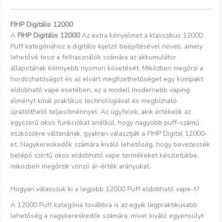
FIHP Digitális 12000
A
FIHP Digitális 12000
Az extra kényelmet a klasszikus 12000
Puff kategóriához a digitális kijelző beépítésével növeli, amely
lehetővé teszi a felhasználók számára az akkumulátor
állapotának könnyebb nyomon követését. Miközben megőrzi a
hordozhatóságot és az elvárt megfizethetőséget egy kompakt
eldobható vape esetében, ez a modell modernebb vaping
élményt kínál praktikus technológiával és megbízható
újratölthető teljesítménnyel. Az ügyfelek, akik értékelik az
egyszerű okos funkciókat anélkül, hogy nagyobb puff-számú
eszközökre váltanának, gyakran választják a FIHP Digital 12000-
et. Nagykereskedők számára kiváló lehetőség, hogy bevezessék
belépő szintű okos eldobható vape termékeket készletükbe,
miközben megőrzik vonzó ár-érték arányukat.
Hogyan válasszuk ki a legjobb 12000 Puff eldobható vape-t?
A 12000 Puff kategória továbbra is az egyik legpraktikusabb
lehetőség a nagykereskedők számára, mivel kiváló egyensúlyt