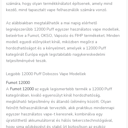
számára, hogy olyan termékkínálatot építsenek, amely mind
kezdő, mind tapasztalt vape felhasználók számára vonzó.
Az alábbiakban megtalálhatók a mai napig elérhető
legnépszerűbb 12000 Puff egyszer használatos vape modellek,
beleértve a Fumot, OKSO, Vapsolo és FIHP termékeket. Minden
modell egyedi előnyöket kínál, miközben megőrzi a
hordozhatóságot és a kényelmet, amelyek a 12000 Puff
kategóriát Európa egyik legstabilabb nagykereskedelmi
teljesítményévé teszik.
Legjobb 12000 Puff Dobozos Vape Modellek
Fumot 12000
A
Fumot 12000
az egyik legismertebb termék a 12000 Puff
kategóriában, kiváló egyensúlyt kínál hordozhatóság,
megbízható teljesítmény és állandó ízélmény között. Olyan
felnőtt felhasználóknak tervezték, akik praktikus mindennapi
egyszer használatos vape-t keresnek, kombinálva egy
újratölthető akkumulátorral és hálós tekercstechnológiával,
hogy sima gőzképzést és stabil ízt biztosítson az eszköz