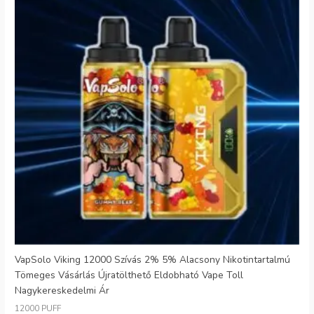
VapSolo Viking 12000 Szívás 2% 5% Alacsony Nikotintartalmú
Tömeges Vásárlás Újratölthető Eldobható Vape Toll
Nagykereskedelmi Ár
12000 PUFF