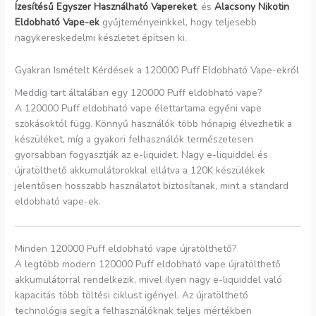
Ízesítésű Egyszer Használható Vapereket
, és
Alacsony Nikotin
Eldobható Vape-ek
gyűjteményeinkkel, hogy teljesebb
nagykereskedelmi készletet építsen ki.
Gyakran Ismételt Kérdések a 120000 Puff Eldobható Vape-ekről
Meddig tart általában egy 120000 Puff eldobható vape?
A 120000 Puff eldobható vape élettartama egyéni vape
szokásoktól függ. Könnyű használók több hónapig élvezhetik a
készüléket, míg a gyakori felhasználók természetesen
gyorsabban fogyasztják az e-liquidet. Nagy e-liquiddel és
újratölthető akkumulátorokkal ellátva a 120K készülékek
jelentősen hosszabb használatot biztosítanak, mint a standard
eldobható vape-ek.
Minden 120000 Puff eldobható vape újratölthető?
A legtöbb modern 120000 Puff eldobható vape újratölthető
akkumulátorral rendelkezik, mivel ilyen nagy e-liquiddel való
kapacitás több töltési ciklust igényel. Az újratölthető
technológia segít a felhasználóknak teljes mértékben