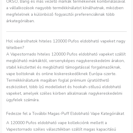
OKSO, Bang és más vezető márkák termékeinek kombinálásával
a vállalkozások nagyobb termékkínálatot kínálhatnak, miközben
megfelelnek a különböző fogyasztói preferenciáknak több
árkategóriában.
Hol vásárolhatok hiteles 120000 Pufos eldobható vapeket nagy
tételben?
A Vapestornado hiteles 120000 Pufos eldobható vapeket szállít
megbízható márkáktól, versenyképes nagykereskedelmi árakon,
stabil készlettel és megbízható támogatással forgalmazóknak,
vape boltoknak és online kiskereskedőknek Európa-szerte.
Termékkínálatunk magában foglal prémium újratölthető
eszközöket, több ízű modelleket és hookah-stílusú eldobható
vapeket, amelyek széles körben alkalmasak nagykereskedelmi
ügyfelek számára.
Fedezze fel a További Magas-Puff Eldobható Vape Kategóriákat
A 120000 Pufos eldobható vape kollekciónk mellett a
Vapestornado széles választékban szállít magas kapacitású