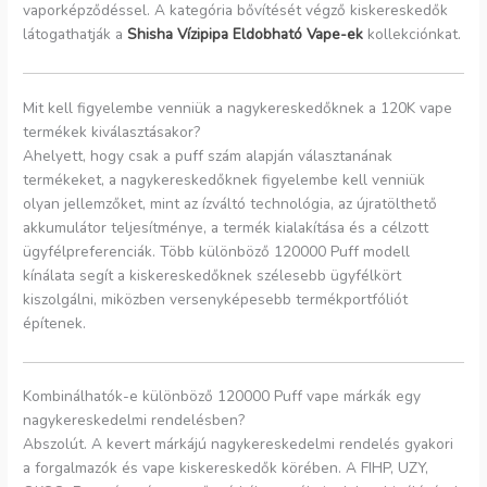
vaporképződéssel. A kategória bővítését végző kiskereskedők
látogathatják a
Shisha Vízipipa Eldobható Vape-ek
kollekciónkat.
Mit kell figyelembe venniük a nagykereskedőknek a 120K vape
termékek kiválasztásakor?
Ahelyett, hogy csak a puff szám alapján választanának
termékeket, a nagykereskedőknek figyelembe kell venniük
olyan jellemzőket, mint az ízváltó technológia, az újratölthető
akkumulátor teljesítménye, a termék kialakítása és a célzott
ügyfélpreferenciák. Több különböző 120000 Puff modell
kínálata segít a kiskereskedőknek szélesebb ügyfélkört
kiszolgálni, miközben versenyképesebb termékportfóliót
építenek.
Kombinálhatók-e különböző 120000 Puff vape márkák egy
nagykereskedelmi rendelésben?
Abszolút. A kevert márkájú nagykereskedelmi rendelés gyakori
a forgalmazók és vape kiskereskedők körében. A FIHP, UZY,