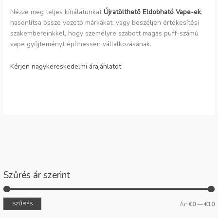
Nézze meg teljes kínálatunkat
Újratölthető Eldobható Vape-ek
,
hasonlítsa össze vezető márkákat, vagy beszéljen értékesítési
szakembereinkkel, hogy személyre szabott magas puff-számú
vape gyűjteményt építhessen vállalkozásának.
Kérjen nagykereskedelmi árajánlatot
Szűrés ár szerint
SZŰRÉS
Ár:
€0
—
€10