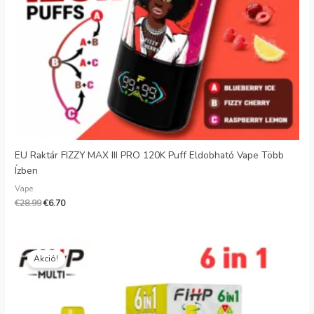
EU Raktár FIZZY MAX III PRO 120K Puff Eldobható Vape Több
Ízben
Vape
€
28.99
€
6.70
Eredeti
Jelenlegi
ár:
ár:
Akció!
€35.99.
€6.88.