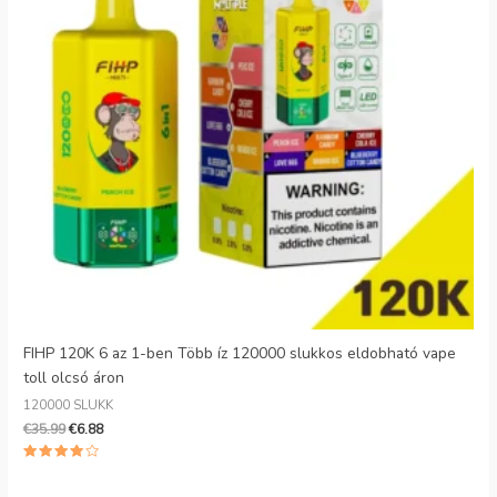
FIHP 120K 6 az 1-ben Több íz 120000 slukkos eldobható vape
toll olcsó áron
120000 SLUKK
€
35.99
€
6.88
4.00
csillagra
értékelve