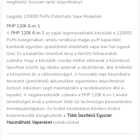
megfelelő, hosszan tartó teljesítményt.
Legjobb 120000 Puffs Eldobható Vape Modellek
FIHP 120K 6-in-1
A
FIHP 120K 6-in-1
az egyik leginnovatívabb készülék a 120000
Puffs kategóriában, amely rendkívül magas puff kapacitást
kombinál egyetlen újratölthető eldobható vape-ban hat egyedi
ízzel. Ez a kialakítás lehetővé teszi a felnőtt felhasználók
számára, hogy a készülék cseréje nélkül váltsanak a különböző
ízprofilok között, így ideális azoknak a vásárlóknak, akik értékelik
a kényelmet és a változatosságot. A hosszabb napi használatra
tervezett újratölthető akkumulátor egyenletes teljesítményt
biztosít, miközben segít maximalizálni a rendelkezésre álló e-
liquidet. A nagykereskedők számára a FIHP 120K 6-in-1 kiváló
lehetőséget kínál a prémium több ízű technológia bevezetésére
termékpalettájukon. Az ízváltó készletüket bővíteni kívánó
kiskereskedők böngészhetik a
Több Ízesítésű Egyszer
Használható Vapereket
kollekciónkat.