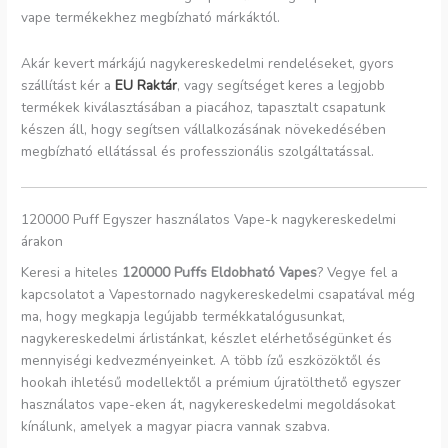
vape termékekhez megbízható márkáktól.
Akár kevert márkájú nagykereskedelmi rendeléseket, gyors
szállítást kér a
EU Raktár
, vagy segítséget keres a legjobb
termékek kiválasztásában a piacához, tapasztalt csapatunk
készen áll, hogy segítsen vállalkozásának növekedésében
megbízható ellátással és professzionális szolgáltatással.
120000 Puff Egyszer használatos Vape-k nagykereskedelmi
árakon
Keresi a hiteles
120000 Puffs Eldobható Vapes
? Vegye fel a
kapcsolatot a Vapestornado nagykereskedelmi csapatával még
ma, hogy megkapja legújabb termékkatalógusunkat,
nagykereskedelmi árlistánkat, készlet elérhetőségünket és
mennyiségi kedvezményeinket. A több ízű eszközöktől és
hookah ihletésű modellektől a prémium újratölthető egyszer
használatos vape-eken át, nagykereskedelmi megoldásokat
kínálunk, amelyek a magyar piacra vannak szabva.