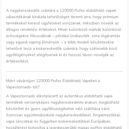
A nagykereskedők számára a 120000 Pufos eldobható vapek
választékának kínálata lehetőséget teremt arra, hogy prémium
termékeket kereső ügyfeleket vonzzanak, miközben növelik az
átlagos rendelési értékeket. Mivel különböző márkák különböző
erősségekre fókuszálnak – például ízválaszték, sima légáramlás
vagy egyedi vaping élmények –, a több modell készletezése
lehetővé teszi a kiskereskedők számára, hogy szélesebb körű
ügyféligényeket elégítsenek ki és hosszú távon növeljék az
értékesítést.
Miért vásároljon 120000 Pufos Eldobható Vapeket a
Vapestornado-tól?
A Vapestornado elkötelezett az autentikus eldobható vape
termékek versenyképes nagykereskedelmi árakon, megbízható
készlettel és gyors ügyfélszolgálattal való szállítása iránt.
Szorosan együttműködünk nagykereskedőkkel, forgalmazókkal,
vape láncokkal és független kiskereskedőkkel Európában,
hozzáférést biztosítva a legnépszerűbb magas puffos eldobható