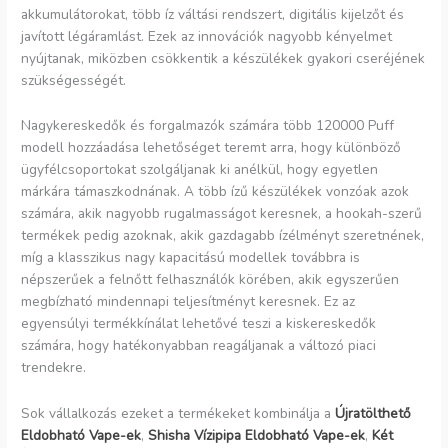
akkumulátorokat, több íz váltási rendszert, digitális kijelzőt és
javított légáramlást. Ezek az innovációk nagyobb kényelmet
nyújtanak, miközben csökkentik a készülékek gyakori cseréjének
szükségességét.
Nagykereskedők és forgalmazók számára több 120000 Puff
modell hozzáadása lehetőséget teremt arra, hogy különböző
ügyfélcsoportokat szolgáljanak ki anélkül, hogy egyetlen
márkára támaszkodnának. A több ízű készülékek vonzóak azok
számára, akik nagyobb rugalmasságot keresnek, a hookah-szerű
termékek pedig azoknak, akik gazdagabb ízélményt szeretnének,
míg a klasszikus nagy kapacitású modellek továbbra is
népszerűek a felnőtt felhasználók körében, akik egyszerűen
megbízható mindennapi teljesítményt keresnek. Ez az
egyensúlyi termékkínálat lehetővé teszi a kiskereskedők
számára, hogy hatékonyabban reagáljanak a változó piaci
trendekre.
Sok vállalkozás ezeket a termékeket kombinálja a
Újratölthető
Eldobható Vape-ek
,
Shisha Vízipipa Eldobható Vape-ek
,
Két