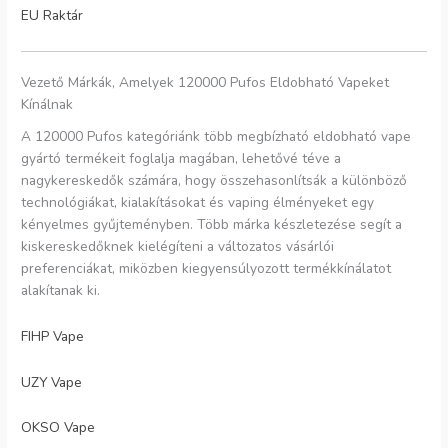
EU Raktár
Vezető Márkák, Amelyek 120000 Pufos Eldobható Vapeket
Kínálnak
A 120000 Pufos kategóriánk több megbízható eldobható vape
gyártó termékeit foglalja magában, lehetővé téve a
nagykereskedők számára, hogy összehasonlítsák a különböző
technológiákat, kialakításokat és vaping élményeket egy
kényelmes gyűjteményben. Több márka készletezése segít a
kiskereskedőknek kielégíteni a változatos vásárlói
preferenciákat, miközben kiegyensúlyozott termékkínálatot
alakítanak ki.
FIHP Vape
UZY Vape
OKSO Vape