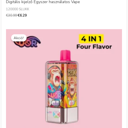
Digitális kijelző Egyszer használatos Vape
120000 SLUKK
€
30.99
€
6.29
Eredeti
Jelenlegi
ár:
ár:
Akció!
€30.99.
€6.12.