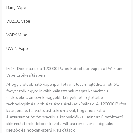
Bang Vape
VOZOL Vape
VOPK Vape
UWIN Vape
Miért Dominálnak a 120000 Pufos Eldobható Vapek a Prémium
Vape Értékesítésben
Ahogy a eldobható vape ipar folyamatosan fejlődik, a felnőtt
fogyasztók egyre inkább választanak magas kapacitású
eszközöket, amelyek nagyobb kényelmet, fejlettebb
technológiát és jobb általános értéket kínálnak. A 120000 Pufos
kategória ezt a változást tükrözi azzal, hogy hosszabb
élettartamot ötvöz praktikus innovációkkal, mint az újratölthető
akkumulátorok, több íz közötti váltási rendszerek, digitális
kijelzők és hookah-szerű kialakítások.