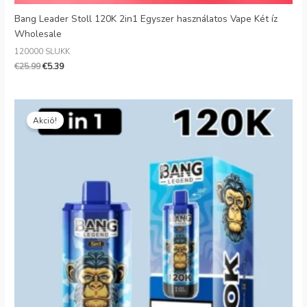
Bang Leader Stoll 120K 2in1 Egyszer használatos Vape Két íz
Wholesale
120000 SLUKK
€
25.99
€
5.39
Eredeti
Jelenlegi
ár:
ár:
Akció!
€34.99.
€6.62.