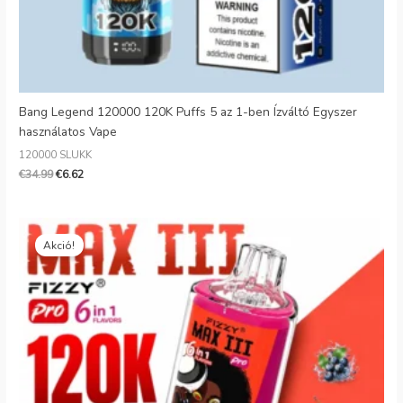
Bang Legend 120000 120K Puffs 5 az 1-ben Ízváltó Egyszer
használatos Vape
120000 SLUKK
€
34.99
€
6.62
Eredeti
Jelenlegi
ár:
ár:
Akció!
€28.99.
€6.70.