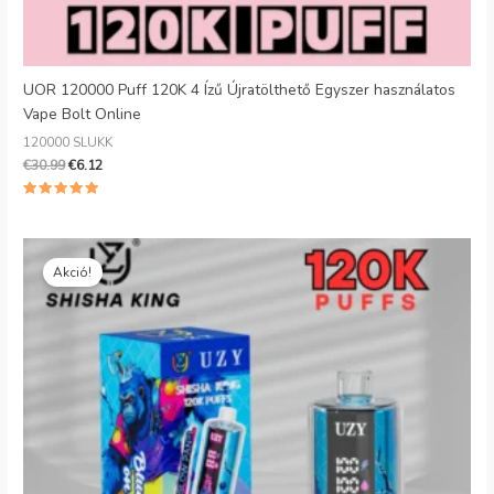
UOR 120000 Puff 120K 4 Ízű Újratölthető Egyszer használatos
Vape Bolt Online
120000 SLUKK
€
30.99
€
6.12
5.00
csillagra
értékelve
az 5-ből
Eredeti
Jelenlegi
ár:
ár:
Akció!
€30.99.
€6.19.