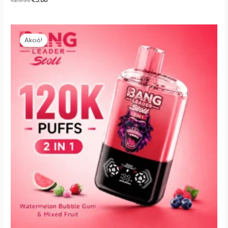
€
25.99
€
5.88
Eredeti
Jelenlegi
ár:
ár:
Akció!
€25.99.
€5.39.