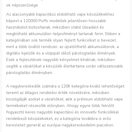
ok népszerűsége
Az alacsonyabb kapacitású eldobható vape készülékekhez
képest a 120000 Puffs modellek jelentősen hosszabb
használatot biztosítanak, miközben stabil ízleadást és
megbízható akkumulátor-teljesítményt tartanak fenn. Ebben a
kategóriában sok termék olyan fejlett funkciókat is bevezet,
mint a több ízváltó rendszer, az újratölthető akkumulátorok, a
digitális kijelzők és a vízipipát idéző párologtatási élmények.
Ezek a fejlesztések nagyobb kényelmet kínálnak, miközben
segítik a vásárlókat a készülék élettartama során változatosabb
párologtatási élményben.
A nagykereskedők számára a 120K kategória kiváló lehetőséget
teremt az átlagos rendelési érték növelésére, miközben
kiszolgálják azokat a vásárlókat, akik a prémium eldobható vape
termékeket részesítik előnyben. Ahogy egyre több felnőtt
fogyasztó keres nagyobb kapacitású és innovatív funkciókkal
rendelkező készülékeket, ez a kategória továbbra is erős
keresletet generál az európai nagykereskedelmi piacokon.