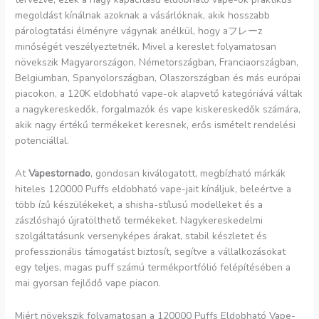
megoldást kínálnak azoknak a vásárlóknak, akik hosszabb
párologtatási élményre vágynak anélkül, hogy aフレーz
minőségét veszélyeztetnék. Mivel a kereslet folyamatosan
növekszik Magyarországon, Németországban, Franciaországban,
Belgiumban, Spanyolországban, Olaszországban és más európai
piacokon, a 120K eldobható vape-ok alapvető kategóriává váltak
a nagykereskedők, forgalmazók és vape kiskereskedők számára,
akik nagy értékű termékeket keresnek, erős ismételt rendelési
potenciállal.
At
Vapestornado
, gondosan kiválogatott, megbízható márkák
hiteles 120000 Puffs eldobható vape-jait kínáljuk, beleértve a
több ízű készülékeket, a shisha-stílusú modelleket és a
zászlóshajó újratölthető termékeket. Nagykereskedelmi
szolgáltatásunk versenyképes árakat, stabil készletet és
professzionális támogatást biztosít, segítve a vállalkozásokat
egy teljes, magas puff számú termékportfólió felépítésében a
mai gyorsan fejlődő vape piacon.
Miért növekszik folyamatosan a 120000 Puffs Eldobható Vape-