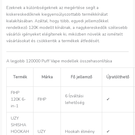
Ezeknek a különbségeknek az megértése segít a
kiskereskedőknek kiegyensúlyozottabb termékkínálat
kialakításában. Azáltal, hogy több, egyedi jellemzőkkel
rendelkező 120K modellt kínálnak, a nagykereskedők szélesebb
vásárlói igényeket elégítenek ki, miközben növelik az ismételt
vásárlásokat és csökkentik a termékek átfedését.
A legjobb 120000 Puff Vape modellek összehasonlítása
Termék
Márka
Fő jellemző
Újratölthető
FIHP
6 Ízváltási
120K 6-
FIHP
✔
lehetőség
in-1
UZY
SHISHA
HOOKAH
UZY
Hookah élmény
✔