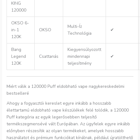
KING
120000
OKSO 6-
Multi-Íz
in-1
OKSO
✔
Technológia
120K
Bang
Kiegyensúlyozott
Legend
Csattanás
mindennapi
✔
120K
teljesítmény
Miért válik a 120000 Puff eldobható vape nagykereskedelmi
bestselleré
Ahogy a fogyasztói kereslet egyre inkább a hosszabb
élettartamú eldobható vape készülékek felé tolódik, a 120000
Puff kategória az egyik legerősebben teljesítő
termékszegmensévé vált Európában. Az ügyfelek egyre inkább
előnyben részesítik az olyan termékeket, amelyek hosszabb
használatot és prémium funkciókat kínálnak, például újratölthető