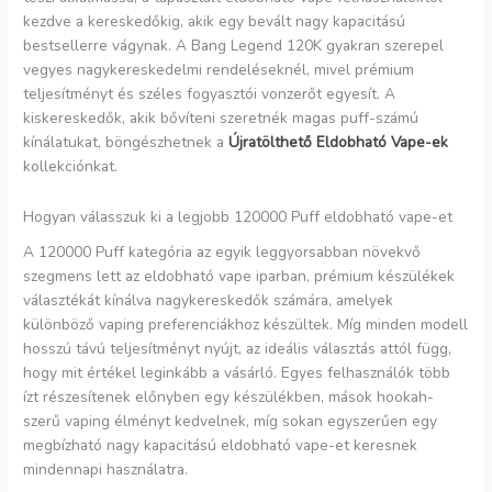
kezdve a kereskedőkig, akik egy bevált nagy kapacitású
bestsellerre vágynak. A Bang Legend 120K gyakran szerepel
vegyes nagykereskedelmi rendeléseknél, mivel prémium
teljesítményt és széles fogyasztói vonzerőt egyesít. A
kiskereskedők, akik bővíteni szeretnék magas puff-számú
kínálatukat, böngészhetnek a
Újratölthető Eldobható Vape-ek
kollekciónkat.
Hogyan válasszuk ki a legjobb 120000 Puff eldobható vape-et
A 120000 Puff kategória az egyik leggyorsabban növekvő
szegmens lett az eldobható vape iparban, prémium készülékek
választékát kínálva nagykereskedők számára, amelyek
különböző vaping preferenciákhoz készültek. Míg minden modell
hosszú távú teljesítményt nyújt, az ideális választás attól függ,
hogy mit értékel leginkább a vásárló. Egyes felhasználók több
ízt részesítenek előnyben egy készülékben, mások hookah-
szerű vaping élményt kedvelnek, míg sokan egyszerűen egy
megbízható nagy kapacitású eldobható vape-et keresnek
mindennapi használatra.