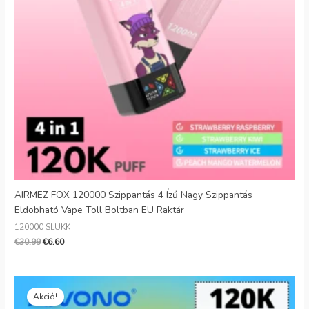
Da
Lat
Lit
Sl
Cz
Cro
Gr
AIRMEZ FOX 120000 Szippantás 4 Ízű Nagy Szippantás
Eldobható Vape Toll Boltban EU Raktár
120000 SLUKK
€
30.99
€
6.60
Eredeti
Jelenlegi
ár:
ár:
Akció!
€25.99.
€5.88.