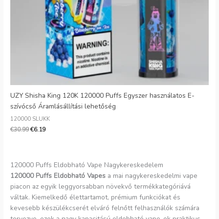
UZY Shisha King 120K 120000 Puffs Egyszer használatos E-
szívócső Áramlásállítási lehetőség
120000 SLUKK
€
30.99
€
6.19
120000 Puffs Eldobható Vape Nagykereskedelem
120000 Puffs Eldobható Vapes
a mai nagykereskedelmi vape
piacon az egyik leggyorsabban növekvő termékkategóriává
váltak. Kiemelkedő élettartamot, prémium funkciókat és
kevesebb készülékcserét elváró felnőtt felhasználók számára
tervezve, ezek a nagy kapacitású eldobható vape-ok praktikus