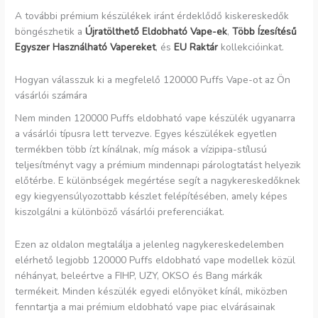
A további prémium készülékek iránt érdeklődő kiskereskedők
böngészhetik a
Újratölthető Eldobható Vape-ek
,
Több Ízesítésű
Egyszer Használható Vapereket
, és
EU Raktár
kollekcióinkat.
Hogyan válasszuk ki a megfelelő 120000 Puffs Vape-ot az Ön
vásárlói számára
Nem minden 120000 Puffs eldobható vape készülék ugyanarra
a vásárlói típusra lett tervezve. Egyes készülékek egyetlen
termékben több ízt kínálnak, míg mások a vízipipa-stílusú
teljesítményt vagy a prémium mindennapi párologtatást helyezik
előtérbe. E különbségek megértése segít a nagykereskedőknek
egy kiegyensúlyozottabb készlet felépítésében, amely képes
kiszolgálni a különböző vásárlói preferenciákat.
Ezen az oldalon megtalálja a jelenleg nagykereskedelemben
elérhető legjobb 120000 Puffs eldobható vape modellek közül
néhányat, beleértve a FIHP, UZY, OKSO és Bang márkák
termékeit. Minden készülék egyedi előnyöket kínál, miközben
fenntartja a mai prémium eldobható vape piac elvárásainak