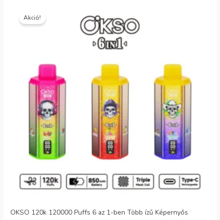
az 5-ből
Eredeti
Jelenlegi
ár:
ár:
Akció!
€30.99.
€6.29.
OKSO 120k 120000 Puffs 6 az 1-ben Több ízű Képernyős