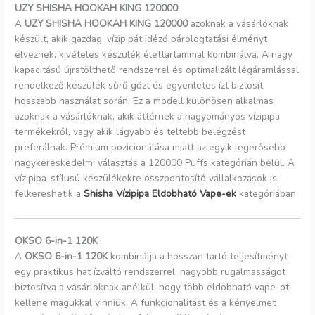
UZY SHISHA HOOKAH KING 120000
A
UZY SHISHA HOOKAH KING 120000
azoknak a vásárlóknak
készült, akik gazdag, vízipipát idéző párologtatási élményt
élveznek, kivételes készülék élettartammal kombinálva. A nagy
kapacitású újratölthető rendszerrel és optimalizált légáramlással
rendelkező készülék sűrű gőzt és egyenletes ízt biztosít
hosszabb használat során. Ez a modell különösen alkalmas
azoknak a vásárlóknak, akik áttérnek a hagyományos vízipipa
termékekről, vagy akik lágyabb és teltebb belégzést
preferálnak. Prémium pozicionálása miatt az egyik legerősebb
nagykereskedelmi választás a 120000 Puffs kategórián belül. A
vízipipa-stílusú készülékekre összpontosító vállalkozások is
felkereshetik a
Shisha Vízipipa Eldobható Vape-ek
kategóriában.
OKSO 6-in-1 120K
A
OKSO 6-in-1 120K
kombinálja a hosszan tartó teljesítményt
egy praktikus hat ízváltó rendszerrel, nagyobb rugalmasságot
biztosítva a vásárlóknak anélkül, hogy több eldobható vape-ot
kellene magukkal vinniük. A funkcionalitást és a kényelmet