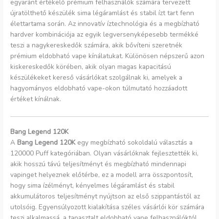
egyaránt értékelő prémium felhasználók számára tervezett
újratölthető készülék sima légáramlást és stabil ízt tart fenn
élettartama során. Az innovatív íztechnológia és a megbízható
hardver kombinációja az egyik legversenyképesebb termékké
teszi a nagykereskedők számára, akik bővíteni szeretnék
prémium eldobható vape kínálatukat. Különösen népszerű azon
kiskereskedők körében, akik olyan magas kapacitású
készülékeket kereső vásárlókat szolgálnak ki, amelyek a
hagyományos eldobható vape-okon túlmutató hozzáadott
értéket kínálnak.
Bang Legend 120K
A
Bang Legend 120K
egy megbízható sokoldalú választás a
120000 Puff kategóriában. Olyan vásárlóknak fejlesztették ki,
akik hosszú távú teljesítményt és megbízható mindennapi
vapinget helyeznek előtérbe, ez a modell arra összpontosít,
hogy sima ízélményt, kényelmes légáramlást és stabil
akkumulátoros teljesítményt nyújtson az első szippantástól az
utolsóig. Egyensúlyozott kialakítása széles vásárlói kör számára
teszi alkalmassá, a tapasztalt eldobható vape felhasználóktól