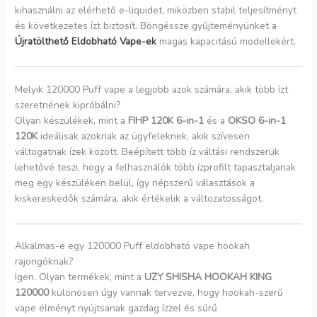
kihasználni az elérhető e-liquidet, miközben stabil teljesítményt
és következetes ízt biztosít. Böngéssze gyűjteményünket a
Újratölthető Eldobható Vape-ek
magas kapacitású modellekért.
Melyik 120000 Puff vape a legjobb azok számára, akik több ízt
szeretnének kipróbálni?
Olyan készülékek, mint a
FIHP 120K 6-in-1
és a
OKSO 6-in-1
120K
ideálisak azoknak az ügyfeleknek, akik szívesen
váltogatnak ízek között. Beépített több íz váltási rendszerük
lehetővé teszi, hogy a felhasználók több ízprofilt tapasztaljanak
meg egy készüléken belül, így népszerű választások a
kiskereskedők számára, akik értékelik a változatosságot.
Alkalmas-e egy 120000 Puff eldobható vape hookah
rajongóknak?
Igen. Olyan termékek, mint a
UZY SHISHA HOOKAH KING
120000
különösen úgy vannak tervezve, hogy hookah-szerű
vape élményt nyújtsanak gazdag ízzel és sűrű