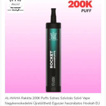
ár:
ár:
Akció!
€30.99.
€5.66.
AL-WAHA Rakéta 200K Puffs Színes Szívózás Szívó Vape
Nagykereskedelmi Újratölthető Egyszer használatos Hookah EU