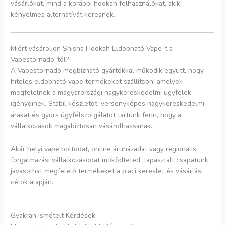
vásárlókat, mind a korábbi hookah felhasználókat, akik
kényelmes alternatívát keresnek.
Miért vásároljon Shisha Hookah Eldobható Vape-t a
Vapestornado-tól?
A Vapestornado megbízható gyártókkal működik együtt, hogy
hiteles eldobható vape termékeket szállítson, amelyek
megfelelnek a magyarországi nagykereskedelmi ügyfelek
igényeinek. Stabil készletet, versenyképes nagykereskedelmi
árakat és gyors ügyfélszolgálatot tartunk fenn, hogy a
vállalkozások magabiztosan vásárolhassanak.
Akár helyi vape boltodat, online áruházadat vagy regionális
forgalmazási vállalkozásodat működteted, tapasztalt csapatunk
javasolhat megfelelő termékeket a piaci kereslet és vásárlási
célok alapján.
Gyakran Ismételt Kérdések