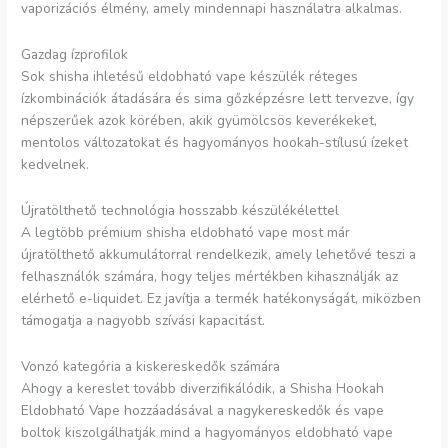
vaporizációs élmény, amely mindennapi használatra alkalmas.
Gazdag ízprofilok
Sok shisha ihletésű eldobható vape készülék réteges
ízkombinációk átadására és sima gőzképzésre lett tervezve, így
népszerűek azok körében, akik gyümölcsös keverékeket,
mentolos változatokat és hagyományos hookah-stílusú ízeket
kedvelnek.
Újratölthető technológia hosszabb készülékélettel
A legtöbb prémium shisha eldobható vape most már
újratölthető akkumulátorral rendelkezik, amely lehetővé teszi a
felhasználók számára, hogy teljes mértékben kihasználják az
elérhető e-liquidet. Ez javítja a termék hatékonyságát, miközben
támogatja a nagyobb szívási kapacitást.
Vonzó kategória a kiskereskedők számára
Ahogy a kereslet tovább diverzifikálódik, a Shisha Hookah
Eldobható Vape hozzáadásával a nagykereskedők és vape
boltok kiszolgálhatják mind a hagyományos eldobható vape