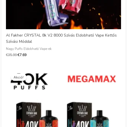
Al Fakher CRYSTAL 8k V2 8000 Szívás Eldobható Vape Kettős
Szívási Móddal
Nagy Puffs Eldobható Vape-ek
€
35.99
€
7.69
Eredeti
Jelenlegi
ár:
ár:
Akció!
€35.99.
€7.79.