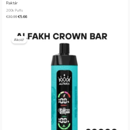
Raktár
200k Puffs
€
30.99
€
5.66
Eredeti
Jelenlegi
ár:
ár:
Akció!
€20.99.
€4.86.