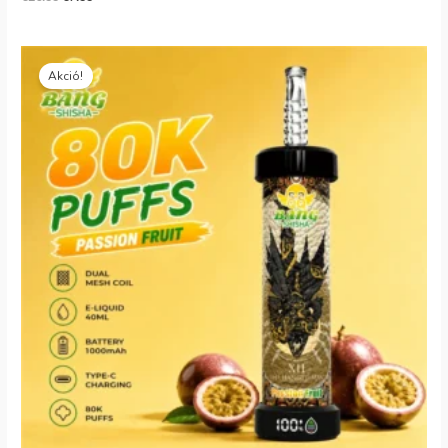
Eredeti
Jelenlegi
ár:
ár:
Akció!
€28.99.
€6.29.