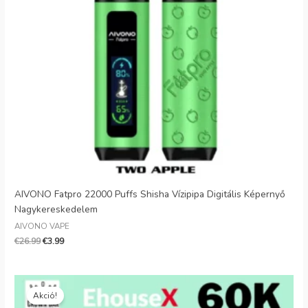
Danish
Latvian
Lithuanian
Slovenian
Czech
Croatian
Greek
AIVONO Fatpro 22000 Puffs Shisha Vízipipa Digitális Képernyő
Nagykereskedelem
AIVONO VAPE
€
26.99
€
3.99
Eredeti
Jelenlegi
ár:
ár:
Akció!
€35.99.
€7.99.