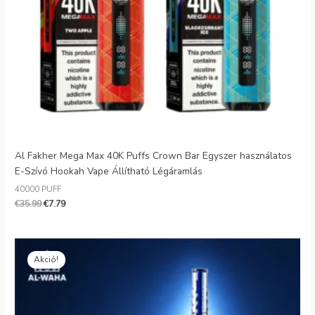
Al Fakher Mega Max 40K Puffs Crown Bar Egyszer használatos
E-Szívó Hookah Vape Állítható Légáramlás
40000 PUFF
€
35.99
€
7.79
Eredeti
Jelenlegi
ár:
ár:
Akció!
€28.99.
€6.59.