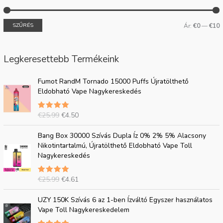
SZŰRÉS
Ár:
€0
—
€10
Legkeresettebb Termékeink
E
J
Fumot RandM Tornado 15000 Puffs Újratölthető
r
e
Eldobható Vape Nagykereskedés
e
l
d
e
€
25.99
€
4.50
5.00
e
n
csillagra
t
l
értékelve
E
J
az 5-ből
Bang Box 30000 Szívás Dupla Íz 0% 2% 5% Alacsony
i
e
r
e
Nikotintartalmú, Újratölthető Eldobható Vape Toll
á
g
e
l
Nagykereskedés
r
i
d
e
:
á
e
n
€
r
€
25.99
€
4.61
5.00
t
l
2
:
csillagra
i
e
értékelve
E
J
5
€
az 5-ből
UZY 150K Szívás 6 az 1-ben Ízváltó Egyszer használatos
á
g
r
e
.
4
Vape Toll Nagykereskedelem
r
i
e
l
9
.
:
á