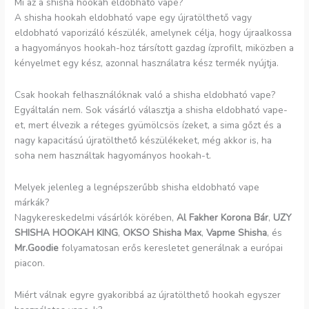
Mi az a shisha hookah eldobható vape?
A shisha hookah eldobható vape egy újratölthető vagy
eldobható vaporizáló készülék, amelynek célja, hogy újraalkossa
a hagyományos hookah-hoz társított gazdag ízprofilt, miközben a
kényelmet egy kész, azonnal használatra kész termék nyújtja.
Csak hookah felhasználóknak való a shisha eldobható vape?
Egyáltalán nem. Sok vásárló választja a shisha eldobható vape-
et, mert élvezik a réteges gyümölcsös ízeket, a sima gőzt és a
nagy kapacitású újratölthető készülékeket, még akkor is, ha
soha nem használtak hagyományos hookah-t.
Melyek jelenleg a legnépszerűbb shisha eldobható vape
márkák?
Nagykereskedelmi vásárlók körében,
Al Fakher Korona Bár
,
UZY
SHISHA HOOKAH KING
,
OKSO Shisha Max
,
Vapme Shisha
, és
Mr.Goodie
folyamatosan erős keresletet generálnak a európai
piacon.
Miért válnak egyre gyakoribbá az újratölthető hookah egyszer