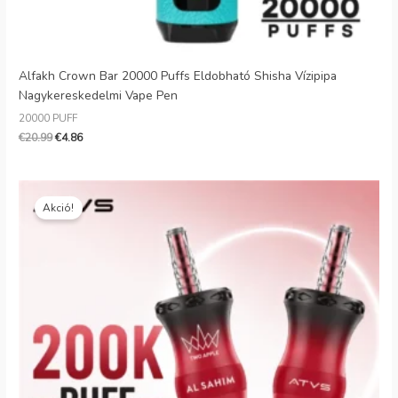
Alfakh Crown Bar 20000 Puffs Eldobható Shisha Vízipipa
Nagykereskedelmi Vape Pen
20000 PUFF
€
20.99
€
4.86
Eredeti
Jelenlegi
ár:
ár:
Akció!
€29.99.
€7.09.