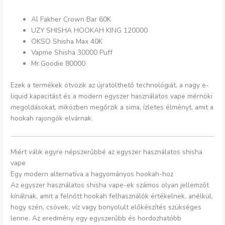
Al Fakher Crown Bar 60K
UZY SHISHA HOOKAH KING 120000
OKSO Shisha Max 40K
Vapme Shisha 30000 Puff
Mr.Goodie 80000
Ezek a termékek ötvözik az újratölthető technológiát, a nagy e-
liquid kapacitást és a modern egyszer használatos vape mérnöki
megoldásokat, miközben megőrzik a sima, ízletes élményt, amit a
hookah rajongók elvárnak.
Miért válik egyre népszerűbbé az egyszer használatos shisha
vape
Egy modern alternatíva a hagyományos hookah-hoz
Az egyszer használatos shisha vape-ek számos olyan jellemzőt
kínálnak, amit a felnőtt hookah felhasználók értékelnek, anélkül,
hogy szén, csövek, víz vagy bonyolult előkészítés szükséges
lenne. Az eredmény egy egyszerűbb és hordozhatóbb