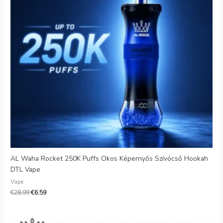
AL Waha Rocket 250K Puffs Okos Képernyős Szívócső Hookah
DTL Vape
Vape
€
28.99
€
6.59
Eredeti
Jelenlegi