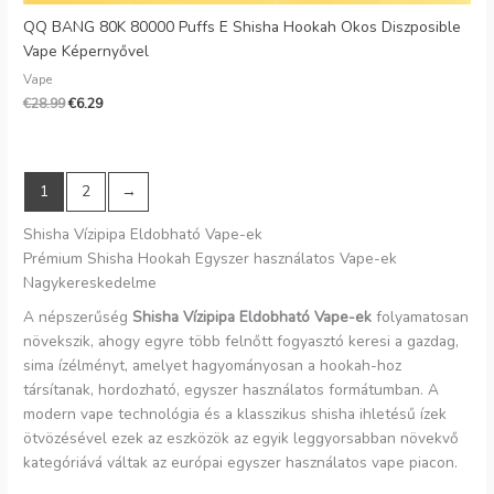
QQ BANG 80K 80000 Puffs E Shisha Hookah Okos Diszposible
Vape Képernyővel
Vape
€
28.99
€
6.29
1
2
→
Shisha Vízipipa Eldobható Vape-ek
Prémium Shisha Hookah Egyszer használatos Vape-ek
Nagykereskedelme
A népszerűség
Shisha Vízipipa Eldobható Vape-ek
folyamatosan
növekszik, ahogy egyre több felnőtt fogyasztó keresi a gazdag,
sima ízélményt, amelyet hagyományosan a hookah-hoz
társítanak, hordozható, egyszer használatos formátumban. A
modern vape technológia és a klasszikus shisha ihletésű ízek
ötvözésével ezek az eszközök az egyik leggyorsabban növekvő
kategóriává váltak az európai egyszer használatos vape piacon.