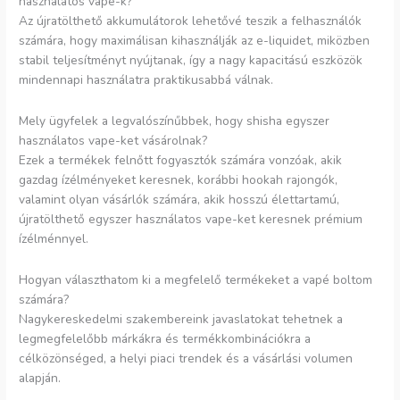
használatos vape-k?
Az újratölthető akkumulátorok lehetővé teszik a felhasználók
számára, hogy maximálisan kihasználják az e-liquidet, miközben
stabil teljesítményt nyújtanak, így a nagy kapacitású eszközök
mindennapi használatra praktikusabbá válnak.
Mely ügyfelek a legvalószínűbbek, hogy shisha egyszer
használatos vape-ket vásárolnak?
Ezek a termékek felnőtt fogyasztók számára vonzóak, akik
gazdag ízélményeket keresnek, korábbi hookah rajongók,
valamint olyan vásárlók számára, akik hosszú élettartamú,
újratölthető egyszer használatos vape-ket keresnek prémium
ízélménnyel.
Hogyan választhatom ki a megfelelő termékeket a vapé boltom
számára?
Nagykereskedelmi szakembereink javaslatokat tehetnek a
legmegfelelőbb márkákra és termékkombinációkra a
célközönséged, a helyi piaci trendek és a vásárlási volumen
alapján.