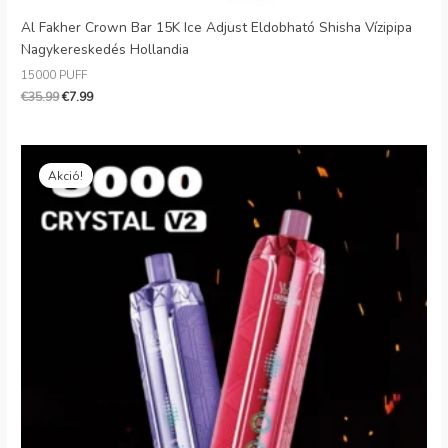
Al Fakher Crown Bar 15K Ice Adjust Eldobható Shisha Vízipipa
Nagykereskedés Hollandia
15000 PUFF
€
35.99
€
7.99
Eredeti
Jelenlegi
ár:
ár:
Akció!
€35.99.
€7.69.