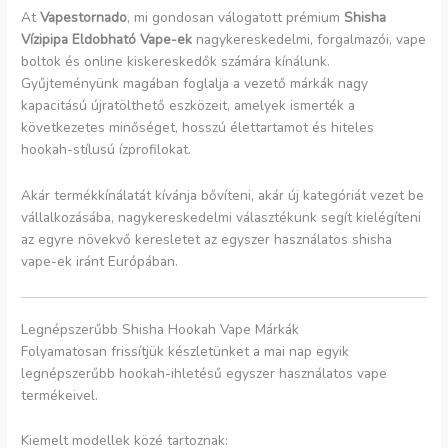
At
Vapestornado
, mi gondosan válogatott prémium
Shisha
Vízipipa Eldobható Vape-ek
nagykereskedelmi, forgalmazói, vape
boltok és online kiskereskedők számára kínálunk.
Gyűjteményünk magában foglalja a vezető márkák nagy
kapacitású újratölthető eszközeit, amelyek ismerték a
következetes minőséget, hosszú élettartamot és hiteles
hookah-stílusú ízprofilokat.
Akár termékkínálatát kívánja bővíteni, akár új kategóriát vezet be
vállalkozásába, nagykereskedelmi választékunk segít kielégíteni
az egyre növekvő keresletet az egyszer használatos shisha
vape-ek iránt Európában.
Legnépszerűbb Shisha Hookah Vape Márkák
Folyamatosan frissítjük készletünket a mai nap egyik
legnépszerűbb hookah-ihletésű egyszer használatos vape
termékeivel.
Kiemelt modellek közé tartoznak: