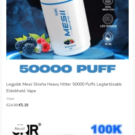
Legjobb Mesii Shisha Heavy Hitter 50000 Puffs Legtartósabb
Eldobható Vape
Vape
€
24.99
€
5.19
Eredeti
Jelenlegi
ár:
ár:
Akció!
€26.99.
€7.99.