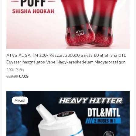
ATVS AL SAHIM 200k Készlet 200000 Szívás 60ml Shisha DTL
Egyszer használatos Vape Nagykereskedelem Magyarországon
200k Puffs
€
29.99
€
7.09
Eredeti
Jelenlegi
ár:
ár:
Akció!
€24.99.
€5.19.