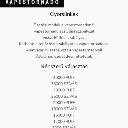
9
.
9
8
Gyorslinkek
.
2
.
Fizetési módok a vapestornadonál
vapestornado szállítási szabályzat
Visszatérítési szabályzat
Korhatár ellenőrzési szabályzat a vapestornadonál
Adatvédelmi szabályzat a vapestornadonál
Általános szerződési feltételek
Népszerű választás
40000 PUFF
36000 SZÍVÁS
30000 PUFF
25000 SZÍVÁS
20000 PUFF
18000 SZÍVÁS
15000 PUFF
12000 PUFF
7000 SZÍVÁS