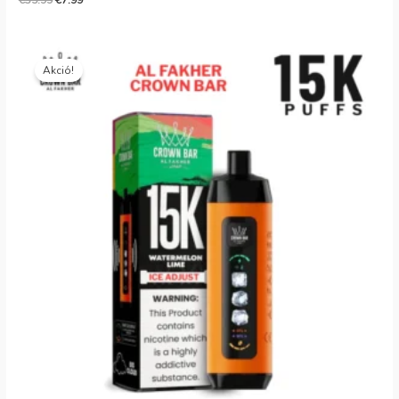
€
35.99
€
7.99
Eredeti
Jelenlegi
ár:
ár:
Akció!
€35.99.
€7.99.