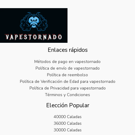
a
e
.
o
a
€
0
l
s
r
c
3
9
e
:
i
t
2
.
r
€
g
u
.
a
6
i
a
9
:
.
n
l
9
€
1
a
e
.
2
9
l
s
5
.
Enlaces rápidos
e
:
.
r
€
9
Métodos de pago en vapestornado
a
5
9
Política de envío de vapestornado
:
.
.
Política de reembolso
€
8
Política de Verificación de Edad para vapestornado
2
2
5
.
Política de Privacidad para vapestornado
.
Términos y Condiciones
9
Elección Popular
9
.
40000 Caladas
36000 Caladas
30000 Caladas