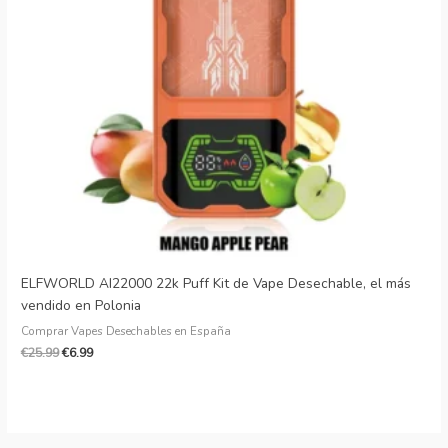
Danish
Latvian
Lithuanian
Slovenian
Czech
Croatian
Greek
ELFWORLD AI22000 22k Puff Kit de Vape Desechable, el más
vendido en Polonia
Comprar Vapes Desechables en España
€
25.99
€
6.99