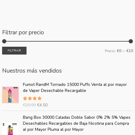
Filtrar por precio
FILTRAR
Precio:
€0
—
€10
Nuestros más vendidos
E
E
Fumot RandM Tornado 15000 Puffs Venta al por mayor
l
l
de Vaper Desechable Recargable
p
p
r
r
€
25.99
€
4.50
Valorado
e
e
con
5.00
c
c
sobre 5
E
E
Bang Box 30000 Caladas Doble Sabor 0% 2% 5% Vapes
i
i
l
l
Desechables Recargables de Baja Nicotina para Compra
o
o
p
p
al por Mayor Pluma al por Mayor
o
a
r
r