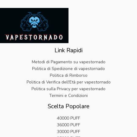
a
e
9
o
a
:
0
l
è
.
r
t
€
9
e
:
i
t
3
.
e
€
g
u
2
r
6
i
a
.
a
.
n
l
9
:
1
a
e
9
€
9
l
è
.
2
.
Link Rapidi
e
:
5
e
€
.
Metodi di Pagamento su vapestornado
r
5
9
Politica di Spedizione di vapestornado
a
.
9
Politica di Rimborso
:
8
.
Politica di Verifica dell'Età per vapestornado
€
2
2
.
Politica sulla Privacy per vapestornado
5
Termini e Condizioni
.
Scelta Popolare
9
9
40000 PUFF
.
36000 PUFF
30000 PUFF