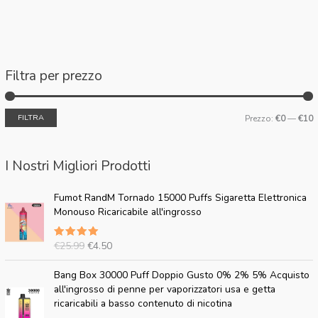
Filtra per prezzo
FILTRA
Prezzo:
€0
—
€10
I Nostri Migliori Prodotti
I
I
Fumot RandM Tornado 15000 Puffs Sigaretta Elettronica
l
l
Monouso Ricaricabile all'ingrosso
p
p
r
r
€
25.99
€
4.50
Valutato
e
e
5.00
su
z
z
5
I
I
Bang Box 30000 Puff Doppio Gusto 0% 2% 5% Acquisto
z
z
l
l
all'ingrosso di penne per vaporizzatori usa e getta
o
o
p
p
ricaricabili a basso contenuto di nicotina
o
a
r
r