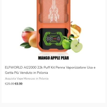
Danish
Latvian
Lithuanian
Slovenian
Czech
Croatian
Greek
ELFWORLD AI22000 22k Puff Kit Penna Vaporizzatore Usa e
Getta Più Venduto in Polonia
Acquista Vape Monouso in Polonia
€
25.99
€
6.99