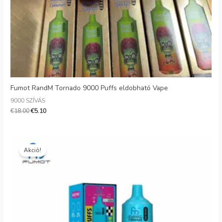
Fumot RandM Tornado 9000 Puffs eldobható Vape
9000 SZÍVÁS
€
18.00
€
5.10
Eredeti
Jelenlegi
ár:
ár:
Akció!
€18.00.
€7.80.