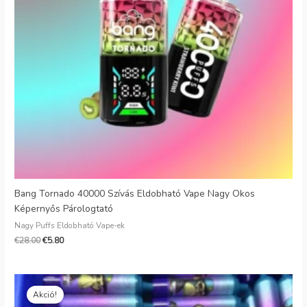
Danish
Latvian
Lithuanian
Slovenian
Czech
Croatian
Greek
Bang Tornado 40000 Szívás Eldobható Vape Nagy Okos
Képernyős Párologtató
Nagy Puffs Eldobható Vape-ek
€
28.00
€
5.80
Eredeti
Jelenlegi
ár:
ár:
Akció!
€18.99.
€4.09.