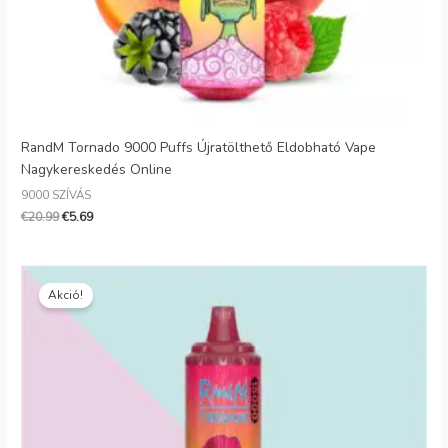
RandM Tornado 9000 Puffs Újratölthető Eldobható Vape
Nagykereskedés Online
9000 SZÍVÁS
€
20.99
€
5.69
Eredeti
Jelenlegi
ár:
ár:
Akció!
€25.00.
€5.50.