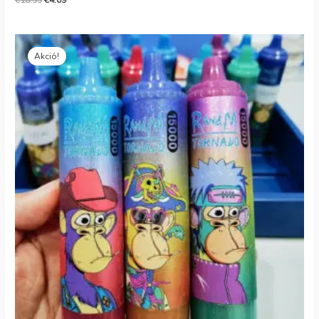
€
18.99
€
4.09
Eredeti
Jelenlegi
ár:
ár:
Akció!
€18.00.
€5.40.