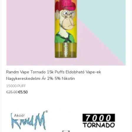
Randm Vape Tornado 15k Puffs Eldobható Vape-ek
Nagykereskedelmi Ár 2% 5% Nikotin
15000 PUFF
€
25.00
€
5.50
Eredeti
Jelenlegi
ár:
ár:
Akció!
€25.99.
€5.39.