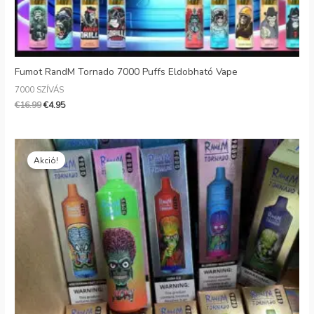
Fumot RandM Tornado 7000 Puffs Eldobható Vape
7000 SZÍVÁS
€
16.99
€
4.95
Eredeti
Jelenlegi
ár:
ár:
Akció!
€18.00.
€5.10.