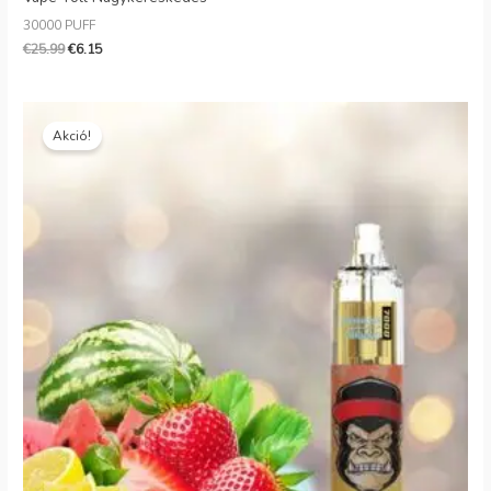
30000 PUFF
€
25.99
€
6.15
Eredeti
Jelenlegi
ár:
ár:
Akció!
€20.00.
€4.60.