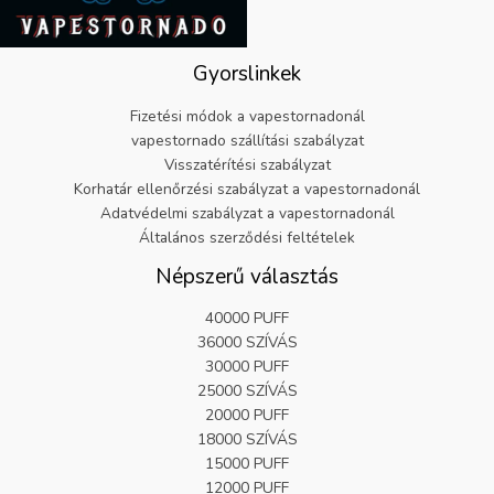
.
5
9
.
9
8
Gyorslinkek
.
2
.
Fizetési módok a vapestornadonál
vapestornado szállítási szabályzat
Visszatérítési szabályzat
Korhatár ellenőrzési szabályzat a vapestornadonál
Adatvédelmi szabályzat a vapestornadonál
Általános szerződési feltételek
Népszerű választás
40000 PUFF
36000 SZÍVÁS
30000 PUFF
25000 SZÍVÁS
20000 PUFF
18000 SZÍVÁS
15000 PUFF
12000 PUFF