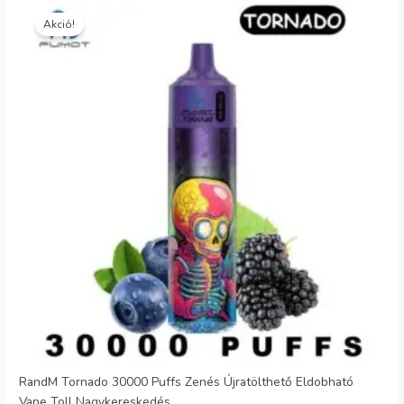
Eredeti
Jelenlegi
ár:
ár:
Akció!
€25.99.
€6.15.
RandM Tornado 30000 Puffs Zenés Újratölthető Eldobható
Vape Toll Nagykereskedés