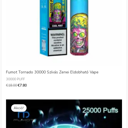
Fumot Tornado 30000 Szívás Zenei Eldobható Vape
30000 PUFF
€
18.00
€
7.80
Eredeti
Jelenlegi
ár:
ár:
Akció!
€50.00.
€7.50.