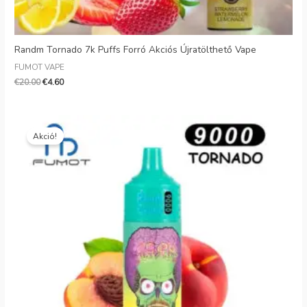
Randm Tornado 7k Puffs Forró Akciós Újratölthető Vape
FUMOT VAPE
€
20.00
€
4.60
Eredeti
Jelenlegi
ár:
ár:
Akció!
€20.99.
€5.69.