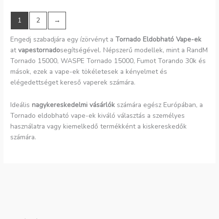
1
2
→
Engedj szabadjára egy ízörvényt a
Tornado Eldobható Vape-ek
at
vapestornado
segítségével. Népszerű modellek, mint a RandM
Tornado 15000, WASPE Tornado 15000, Fumot Torando 30k és
mások, ezek a vape-ek tökéletesek a kényelmet és
elégedettséget kereső vaperek számára.
Ideális
nagykereskedelmi vásárlók
számára egész Európában, a
Tornado eldobható vape-ek kiváló választás a személyes
használatra vagy kiemelkedő termékként a kiskereskedők
számára.