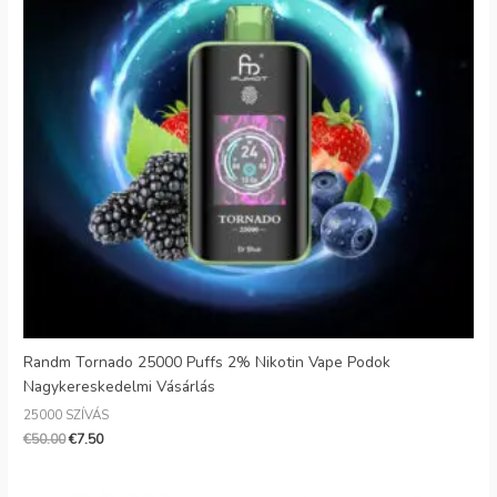
Randm Tornado 25000 Puffs 2% Nikotin Vape Podok
Nagykereskedelmi Vásárlás
25000 SZÍVÁS
€
50.00
€
7.50