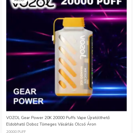
€26.99.
€6.99.
VOZOL Gear Power 20K 20000 Puffs Vape Újratölthető
Eldobható Doboz Tömeges Vásárlás Olcsó Áron
20000 PUFF