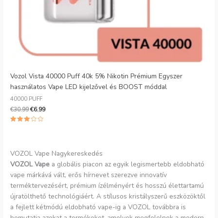
Vozol Vista 40000 Puff 40k 5% Nikotin Prémium Egyszer
használatos Vape LED kijelzővel és BOOST móddal
40000 PUFF
€
30.99
€
6.99
3.00
csillagra
értékelve
az 5-
ből
VOZOL Vape Nagykereskedés
VOZOL Vape
a globális piacon az egyik legismertebb eldobható
vape márkává vált, erős hírnevet szerezve innovatív
terméktervezésért, prémium ízélményért és hosszú élettartamú
újratölthető technológiáért. A stílusos kristályszerű eszközöktől
a fejlett kétmódú eldobható vape-ig a VOZOL továbbra is
bemutatja azokat a termékeket, amelyek megfelelnek a modern