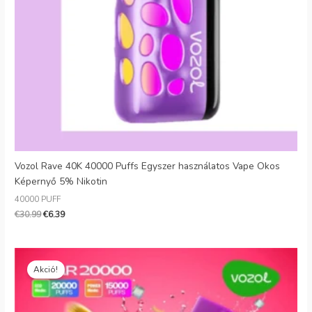
Vozol Rave 40K 40000 Puffs Egyszer használatos Vape Okos
Képernyő 5% Nikotin
40000 PUFF
€
30.99
€
6.39
Eredeti
Jelenlegi
ár:
ár:
Akció!
€26.99.
€7.66.