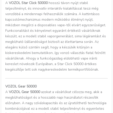
A
VOZOL Star Click 50000
hosszú távon nyújt stabil
teljesítményt, és innovatív interaktív kialakítással teszi még
vonzóbbá a mindennapi felhasználók számára. A kattintásos
kapcsolómechanizmus modern működési élményt nyújt,
miközben megőrzi a disposables vape-től elvárt egyszerűséget.
Funkcionalitást és kényelmet egyaránt értékelő vásárlóknak
készült, ez a modell stabil vaporgenerálást, sima légáramlást és
megbízható ízállandóságot biztosít az élettartama során. Az
elegáns külső szintén segít, hogy a készülék kitűnjön a
kiskereskedelmi bemutatókon, így vonzó választás fiatal felnőtt
vásárlóknak. Ahogy a funkciógazdag eldobható vape iránti
kereslet növekszik Európában, a Star Click 50000 értékes
kiegészítője lett sok nagykereskedelmi termékportfóliónak.
VOZOL Gear 50000
A
VOZOL Gear 50000
azokat a vásárlókat célozza meg, akik a
megbízhatóságot és a hosszabb napi használatot részesítik
előnyben. A nagy szíváskapacitás és az újratölthető technológia
kombinációjával ez a modell stabil teljesítményt és egyenletes