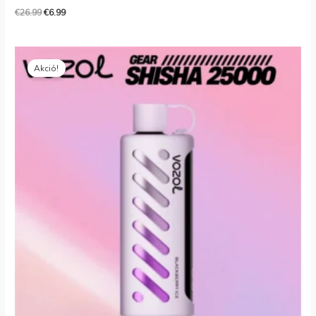
€
26.99
€
6.99
Eredeti
Jelenlegi
ár:
ár:
Akció!
€26.99.
€6.59.