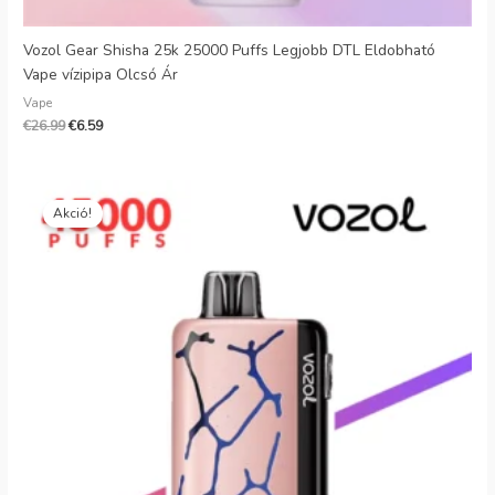
Vozol Gear Shisha 25k 25000 Puffs Legjobb DTL Eldobható
Vape vízipipa Olcsó Ár
Vape
€
26.99
€
6.59
Eredeti
Jelenlegi
ár:
ár:
Akció!
€29.99.
€7.69.