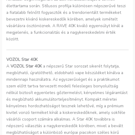
élettartama során. Stílusos profilja különösen népszerűvé teszi
a fiatalabb felnőtt fogyasztók és a trendorientált termékeket
bevezetni kívánó kiskereskedők körében, amelyek ismételt
vásárlásra ösztönöznek. A RAVE 40K kiváló egyensúlyt kínál a
megjelenés, a funkcionalitás és a nagykereskedelmi érték
között.
VOZOL Star 40K
A
VOZOL Star 40K
a népszerű Star sorozat sikerét folytatja,
megbízható, újratölthető, eldobható vape készüléket kínálva a
mindennapi használatra. Az egyszerűséget és a praktikumot
szem előtt tartva tervezett modell felesleges bonyolultság
nélkül biztosít egyenletes gőztermelést, kényelmes légáramlást
és megbízható akkumulátorteljesítményt. Kompakt méretei
kényelmes hordozhatóságot tesznek lehetővé, míg a prémium
kivitel vonzó terméket kínál a kiskereskedőknek, amely sokféle
vásárlói csoport számára alkalmas. A Star 40K továbbra is
népszerű választás a nagykereskedők körében, mivel a bevált
megbízhatóságot a különböző európai piacokon széles körű