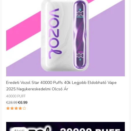
Danish
Latvian
Lithuanian
Slovenian
Czech
Croatian
Greek
Eredeti Vozol Star 40000 Puffs 40k Legjobb Eldobható Vape
2025 Nagykereskedelmi Olcsó Ár
40000 PUFF
€
28.99
€
6.99
4.00
csillagra
értékelve
az 5-ből
Eredeti
Jelenlegi
ár:
ár:
Akció!