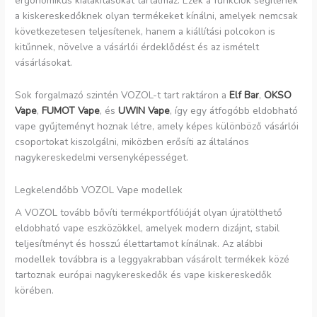
ergonomikus kialakításokat tartalmaz. Ezek a funkciók segítenek
a kiskereskedőknek olyan termékeket kínálni, amelyek nemcsak
következetesen teljesítenek, hanem a kiállítási polcokon is
kitűnnek, növelve a vásárlói érdeklődést és az ismételt
vásárlásokat.
Sok forgalmazó szintén VOZOL-t tart raktáron a
Elf Bar
,
OKSO
Vape
,
FUMOT Vape
, és
UWIN Vape
, így egy átfogóbb eldobható
vape gyűjteményt hoznak létre, amely képes különböző vásárlói
csoportokat kiszolgálni, miközben erősíti az általános
nagykereskedelmi versenyképességet.
Legkelendőbb VOZOL Vape modellek
A VOZOL tovább bővíti termékportfólióját olyan újratölthető
eldobható vape eszközökkel, amelyek modern dizájnt, stabil
teljesítményt és hosszú élettartamot kínálnak. Az alábbi
modellek továbbra is a leggyakrabban vásárolt termékek közé
tartoznak európai nagykereskedők és vape kiskereskedők
körében.