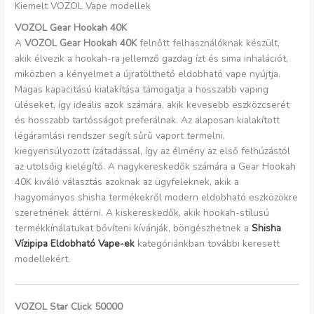
Kiemelt VOZOL Vape modellek
VOZOL Gear Hookah 40K
A
VOZOL Gear Hookah 40K
felnőtt felhasználóknak készült,
akik élvezik a hookah-ra jellemző gazdag ízt és sima inhalációt,
miközben a kényelmet a újratölthető eldobható vape nyújtja.
Magas kapacitású kialakítása támogatja a hosszabb vaping
üléseket, így ideális azok számára, akik kevesebb eszközcserét
és hosszabb tartósságot preferálnak. Az alaposan kialakított
légáramlási rendszer segít sűrű vaport termelni,
kiegyensúlyozott ízátadással, így az élmény az első felhúzástól
az utolsóig kielégítő. A nagykereskedők számára a Gear Hookah
40K kiváló választás azoknak az ügyfeleknek, akik a
hagyományos shisha termékekről modern eldobható eszközökre
szeretnének áttérni. A kiskereskedők, akik hookah-stílusú
termékkínálatukat bővíteni kívánják, böngészhetnek a
Shisha
Vízipipa Eldobható Vape-ek
kategóriánkban további keresett
modellekért.
VOZOL Star Click 50000