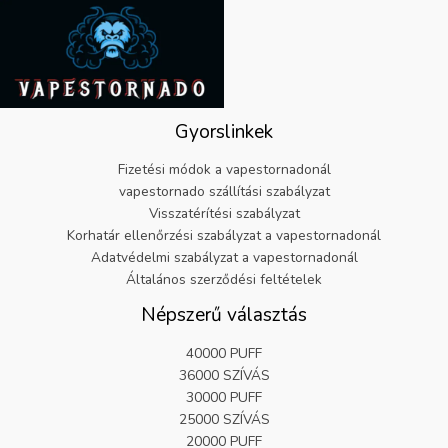
.
9
€
r
.
2
:
5
€
.
5
9
.
9
8
Gyorslinkek
.
2
.
Fizetési módok a vapestornadonál
vapestornado szállítási szabályzat
Visszatérítési szabályzat
Korhatár ellenőrzési szabályzat a vapestornadonál
Adatvédelmi szabályzat a vapestornadonál
Általános szerződési feltételek
Népszerű választás
40000 PUFF
36000 SZÍVÁS
30000 PUFF
25000 SZÍVÁS
20000 PUFF