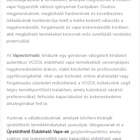
vape fogyasztók változó igényeinek Európában. Divatos
megjelenésének, megbízható hardverének és következetes
ízátadásának kombinációja miatt a márka kedvelt választás a
nagykereskedők, forgalmazók és vape kiskereskedők körében,
akik megbízható termékeket keresnek erős ismétlődő rendelési
potenciállal.
At
Vapestornado
, kínálunk egy gondosan válogatott kínálatot
autentikus VOZOL eldobható vape termékekből versenyképes
nagykereskedelmi árakon, stabil készlettel és professzionális
ügyfélszolgálattal. Akár vape boltodat, online áruházadat vagy
forgalmazási üzletedet működteted, a VOZOL kollekciónk segít
teljes termékportfóliót kialakítani, amely különböző vásárlói
preferenciákat, felhúzási kapacitásokat és kiskereskedelmi
árkategóriákat fed le.
Azoknak a vállalkozásoknak, amelyek bővíteni kívánják
újratölthető termékkínálatukat, javasoljuk, látogassanak el a
Újratölthető Eldobható Vape-ek
gyűjteményünkhöz, amely
számos mai legkelendőbb nagy kapacitású eldobható vape