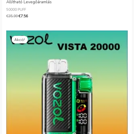
Állítható Levegőáramlás
50000 PUFF
€
35.99
€
7.56
Eredeti
Jelenlegi
ár:
ár:
Akció!
€26.99.
€6.99.