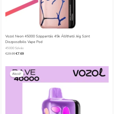
Vozol Neon 45000 Szippantás 45k Állítható Jég Szint
Diszposzíbilis Vape Pod
45000 Szívás
€
29.99
€
7.69
Eredeti
Jelenlegi
ár:
ár:
Akció!
€30.99.
€6.39.