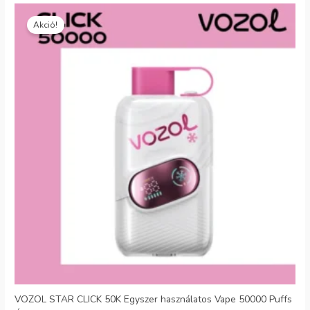
Eredeti
Jelenlegi
ár:
ár:
Akció!
€35.99.
€7.56.
VOZOL STAR CLICK 50K Egyszer használatos Vape 50000 Puffs