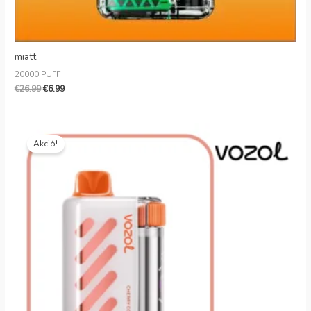
miatt.
20000 PUFF
€
26.99
€
6.99
Eredeti
Jelenlegi
ár:
ár:
Akció!
€30.99.
€6.99.