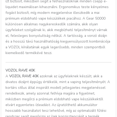
ízt biztosít, miközben segít a felhasználóknak minden csepp e-
liquidet maximálisan kihasználni. Ergonomikus teste kényelmes
fogást biztosít, míg modern megjelenése illeszkedik a mai
prémium eldobható vape készülékek piacához. A Gear 50000
különösen alkalmas nagykereskedők számára, akik olyan
ügyfeleket szolgálnak ki, akik megbízható teljesítményt várnak
el, felesleges bonyolultság nélkül. A tartósság, a vonzó dizájn
és a hosszú távú használhatóság kiegyensúlyozott kombinációja
a VOZOL kínálatának egyik legerősebb, minden szempontból
kiemelkedő termékévé teszi.
VOZOL RAVE 40K
A
VOZOL RAVE 40K
azoknak az ügyfeleknek készült, akik a
divatos dizájnt éppúgy értékelik, mint a vaping teljesítményét. A
kortárs stílus által inspirált modell jellegzetes megjelenéssel
rendelkezik, amely azonnal felhívja magára a figyelmet,
miközben megőrzi a prémium eldobható vape készülékektől
elvárt egyenletes ízleadást. Az újratölthető akkumulátor
hosszabb használatot tesz lehetővé, míg az optimalizált fűtési
rendszer segít megőrizni az ízek konzisztenciáját a termék