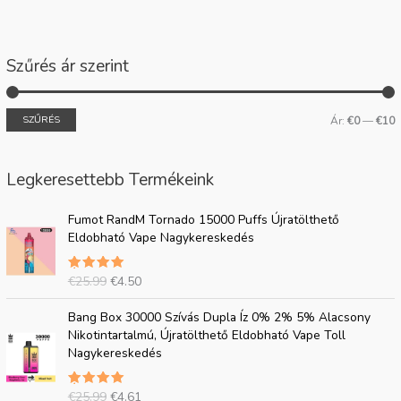
Szűrés ár szerint
SZŰRÉS
Ár:
€0
—
€10
Legkeresettebb Termékeink
E
J
Fumot RandM Tornado 15000 Puffs Újratölthető
r
e
Eldobható Vape Nagykereskedés
e
l
d
e
€
25.99
€
4.50
5.00
e
n
csillagra
t
l
értékelve
E
J
az 5-ből
Bang Box 30000 Szívás Dupla Íz 0% 2% 5% Alacsony
i
e
r
e
Nikotintartalmú, Újratölthető Eldobható Vape Toll
á
g
e
l
Nagykereskedés
r
i
d
e
:
á
e
n
€
r
€
25.99
€
4.61
5.00
t
l