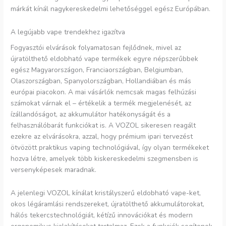
márkát kínál nagykereskedelmi lehetőséggel egész Európában.
A legújabb vape trendekhez igazítva
Fogyasztói elvárások folyamatosan fejlődnek, mivel az
újratölthető eldobható vape termékek egyre népszerűbbek
egész Magyarországon, Franciaországban, Belgiumban,
Olaszországban, Spanyolországban, Hollandiában és más
európai piacokon. A mai vásárlók nemcsak magas felhúzási
számokat várnak el – értékelik a termék megjelenését, az
ízállandóságot, az akkumulátor hatékonyságát és a
felhasználóbarát funkciókat is. A VOZOL sikeresen reagált
ezekre az elvárásokra, azzal, hogy prémium ipari tervezést
ötvözött praktikus vaping technológiával, így olyan termékeket
hozva létre, amelyek több kiskereskedelmi szegmensben is
versenyképesek maradnak.
A jelenlegi VOZOL kínálat kristályszerű eldobható vape-ket,
okos légáramlási rendszereket, újratölthető akkumulátorokat,
hálós tekercstechnológiát, kétízű innovációkat és modern