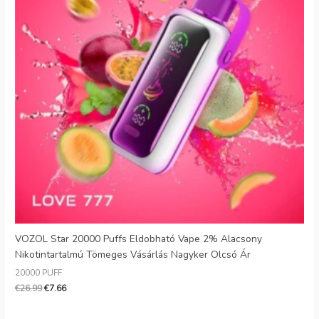
VOZOL Star 20000 Puffs Eldobható Vape 2% Alacsony
Nikotintartalmú Tömeges Vásárlás Nagyker Olcsó Ár
20000 PUFF
€
26.99
€
7.66