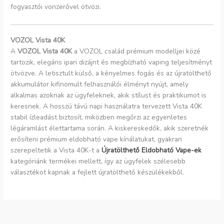
fogyasztói vonzerővel ötvözi.
VOZOL Vista 40K
A
VOZOL Vista 40K
a VOZOL család prémium modelljei közé
tartozik, elegáns ipari dizájnt és megbízható vaping teljesítményt
ötvözve. A letisztult külső, a kényelmes fogás és az újratölthető
akkumulátor kifinomult felhasználói élményt nyújt, amely
alkalmas azoknak az ügyfeleknek, akik stílust és praktikumot is
keresnek. A hosszú távú napi használatra tervezett Vista 40K
stabil ízleadást biztosít, miközben megőrzi az egyenletes
légáramlást élettartama során. A kiskereskedők, akik szeretnék
erősíteni prémium eldobható vape kínálatukat, gyakran
szerepeltetik a Vista 40K-t a
Újratölthető Eldobható Vape-ek
kategóriánk termékei mellett, így az ügyfelek szélesebb
választékot kapnak a fejlett újratölthető készülékekből.