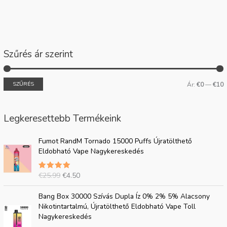
Szűrés ár szerint
SZŰRÉS
Ár:
€0
—
€10
Legkeresettebb Termékeink
E
J
Fumot RandM Tornado 15000 Puffs Újratölthető
r
e
Eldobható Vape Nagykereskedés
e
l
d
e
€
25.99
€
4.50
5.00
e
n
csillagra
t
l
értékelve
E
J
az 5-ből
Bang Box 30000 Szívás Dupla Íz 0% 2% 5% Alacsony
i
e
r
e
Nikotintartalmú, Újratölthető Eldobható Vape Toll
á
g
e
l
Nagykereskedés
r
i
d
e