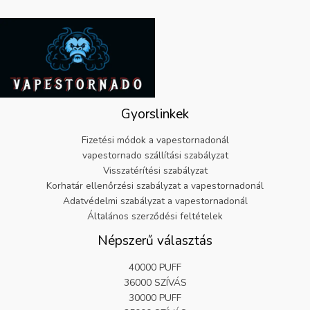
9
.
r
i
9
1
:
á
.
9
€
r
.
2
:
5
€
.
5
9
.
9
8
Gyorslinkek
.
2
.
Fizetési módok a vapestornadonál
vapestornado szállítási szabályzat
Visszatérítési szabályzat
Korhatár ellenőrzési szabályzat a vapestornadonál
Adatvédelmi szabályzat a vapestornadonál
Általános szerződési feltételek
Népszerű választás
40000 PUFF
36000 SZÍVÁS
30000 PUFF