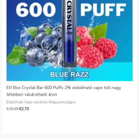
Danish
Latvian
Lithuanian
Slovenian
Czech
Croatian
Greek
Elf Box Crystal Bar 600 Puffs 2% eldobható vape toll nagy
tételben vásárolható áron
Eldobható Vape vásárlás Magyarországon
€
15.99
€
2.73