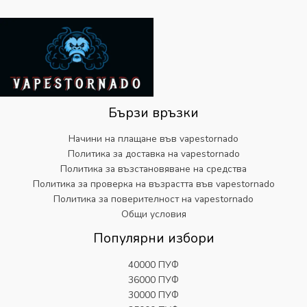
:
1
н
н
9
€
9
а
а
.
2
.
ц
:
5
е
€
.
н
5
9
а
.
9
:
8
.
€
2
Бързи връзки
2
.
5
Начини на плащане във vapestornado
.
Политика за доставка на vapestornado
9
Политика за възстановяване на средства
9
Политика за проверка на възрастта във vapestornado
.
Политика за поверителност на vapestornado
Общи условия
Популярни избори
40000 ПУФ
36000 ПУФ
30000 ПУФ