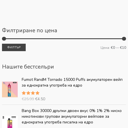
Филтриране по цена
ФИЛТЪР
Цена:
€0
—
€10
Нашите бестселъри
О
Т
Fumot RandM Tornado 15000 Puffs акумулаторен вейп
р
е
за еднократна употреба на едро
и
к
г
у
€
25.99
€
4.50
Оценено
и
щ
на
5.00
н
а
от 5
О
Т
Bang Box 30000 дръпки двоен вкус 0% 1% 2% ниско
а
ц
р
е
никотинови групови акумулаторни вейпове за
л
е
и
к
еднократна употреба писалка на едро
н
н
г
у