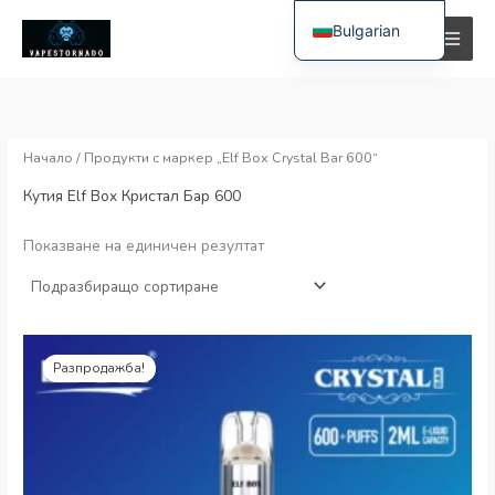
Към
Bulgarian
съдържанието
и
а
English
н
к
Spanish
.
с
ц
.
Polish
Начало
/ Продукти с маркер „Elf Box Crystal Bar 600“
е
ц
German
Кутия Elf Box Кристал Бар 600
н
е
Italian
а
н
Показване на единичен резултат
Dutch
а
French
Swedish
Оригинална
Текуща
Portuguese
цена:
цена:
Разпродажба!
€15.99.
€2.73.
Hungarian
Romanian
Slovak