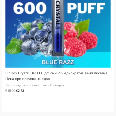
Danish
Latvian
Lithuanian
Slovenian
Czech
Croatian
Greek
Elf Box Crystal Bar 600 дръпки 2% еднократна вейп писалка
Цена при покупка на едро
Купете еднократни вейпове в България
€
15.99
€
2.73