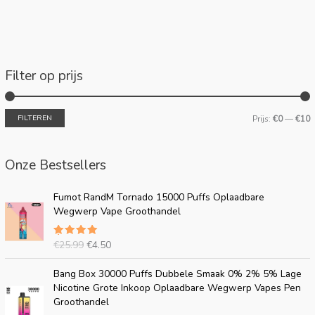
Filter op prijs
FILTEREN
Prijs:
€0
—
€10
Onze Bestsellers
O
H
Fumot RandM Tornado 15000 Puffs Oplaadbare
o
u
Wegwerp Vape Groothandel
r
i
s
d
€
25.99
€
4.50
Beoordeel
p
i
d
5.00
uit
r
g
5
O
H
Bang Box 30000 Puffs Dubbele Smaak 0% 2% 5% Lage
o
e
o
u
Nicotine Grote Inkoop Oplaadbare Wegwerp Vapes Pen
n
p
r
i
Groothandel
k
r
s
d