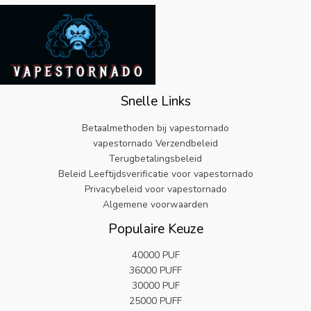
e
:
5
e
i
w
.
p
€
.
l
j
a
r
6
9
i
s
s
i
.
9
j
i
:
j
1
.
k
s
€
s
9
e
:
3
w
.
p
€
2
a
Snelle Links
r
5
.
s
i
.
9
:
Betaalmethoden bij vapestornado
j
8
9
€
vapestornado Verzendbeleid
s
2
.
2
Terugbetalingsbeleid
w
.
5
Beleid Leeftijdsverificatie voor vapestornado
a
.
s
Privacybeleid voor vapestornado
9
:
Algemene voorwaarden
9
€
.
Populaire Keuze
2
5
40000 PUF
.
36000 PUFF
9
9
30000 PUF
.
25000 PUFF