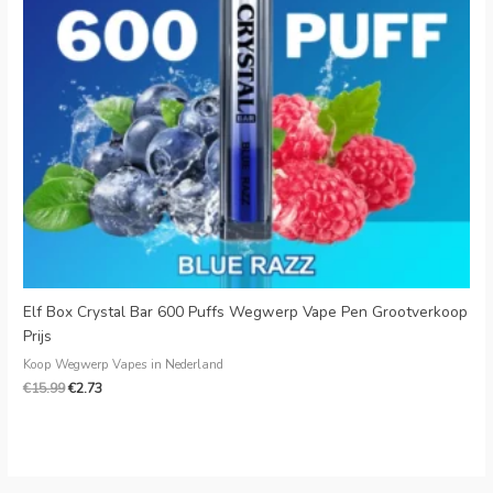
Danish
Latvian
Lithuanian
Slovenian
Czech
Croatian
Greek
Elf Box Crystal Bar 600 Puffs Wegwerp Vape Pen Grootverkoop
Prijs
Koop Wegwerp Vapes in Nederland
€
15.99
€
2.73