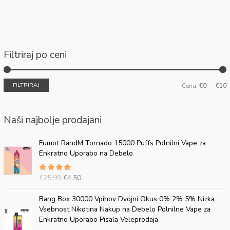
Filtriraj po ceni
FILTRIRAJ
Cena:
€0
—
€10
Naši najbolje prodajani
P
T
Fumot RandM Tornado 15000 Puffs Polnilni Vape za
r
r
Enkratno Uporabo na Debelo
v
e
o
n
€
25.99
€
4.50
Ocenjeno
t
u
5.00
od 5
n
t
P
T
Bang Box 30000 Vpihov Dvojni Okus 0% 2% 5% Nizka
a
n
r
r
Vsebnost Nikotina Nakup na Debelo Polnilne Vape za
c
a
v
e
Enkratno Uporabo Pisala Veleprodaja
e
c
o
n