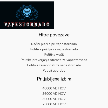
i
:
n
e
2
.
l
€
a
n
.
a
6
j
a
9
:
.
e
j
9
€
1
b
e
.
2
9
i
:
5
.
l
€
.
Hitre povezave
a
5
9
:
.
9
Načini plačila pri vapestornado
€
8
.
Politika pošiljanja vapestornado
2
2
Politika vračil
5
.
Politika preverjanja starosti za vapestornado
.
9
Politika zasebnosti za vapestornado
9
Pogoji uporabe
.
Priljubljena izbira
40000 VDIHOV
36000 VDIHOV
30000 VDIHOV
25000 VDIHOV