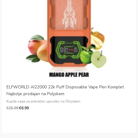
Slovak
Danish
Latvian
Lithuanian
Czech
Croatian
Greek
ELFWORLD AI22000 22k Puff Disposable Vape Pen Komplet
Najbolje prodajan na Poljskem
Kupite vape za enkratno uporabo na Poljskem
€
25.99
€
6.99