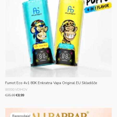
Fumot Eco 4v1 80K Enkratna Vapa Original EU Skladišče
80000 VDIHOV
€
35.99
€
8.99
Prvotna
Trenutna
cena
cena
Razprodaja!