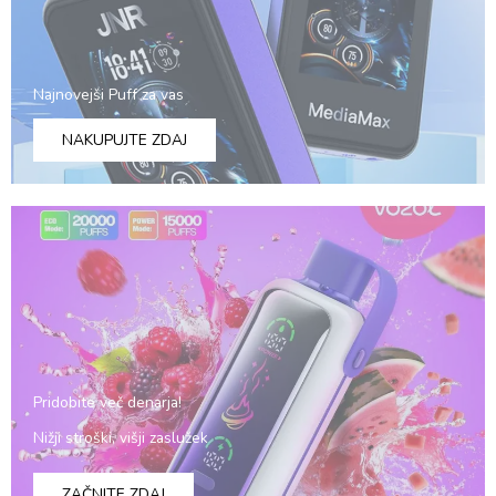
Najnovejši Puff za vas
NAKUPUJTE ZDAJ
Pridobite več denarja!
Nižji stroški, višji zaslužek
ZAČNITE ZDAJ