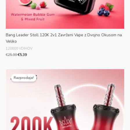
Bang Leader Stoll 120K 2v1 Zavrženi Vape z Dvojno Okusom na
Veliko
120000 VDIHOV
€
25.99
€
5.39
Prvotna
Trenutna
cena
cena
Razprodaja!
je
je:
bila:
€7.09.
€29.99.