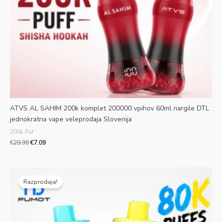
ATVS AL SAHIM 200k komplet 200000 vpihov 60ml nargile DTL
jednokratna vape veleprodaja Slovenija
200k Puf
€
29.99
€
7.09
Prvotna
Trenutna
cena
cena
Razprodaja!
je
je:
bila:
€8.99.
€35.99.