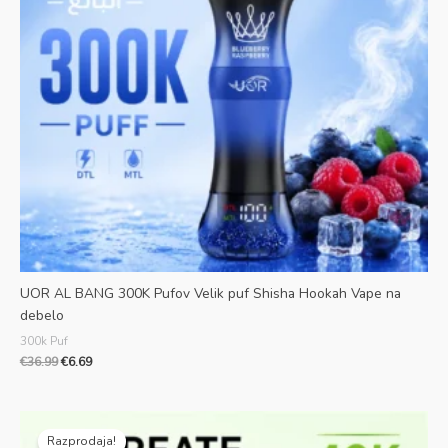
UOR AL BANG 300K Pufov Velik puf Shisha Hookah Vape na
debelo
300k Puf
€
36.99
€
6.69
Prvotna
Trenutna
cena
cena
Razprodaja!