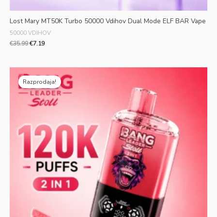
Lost Mary MT50K Turbo 50000 Vdihov Dual Mode ELF BAR Vape
50000 VDIHOV
€
35.99
€
7.19
Prvotna
Trenutna
cena
cena
Razprodaja!
je
je:
bila:
€5.39.
€25.99.