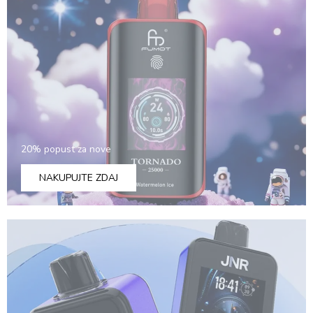
Slovak
Danish
Latvian
Lithuanian
Czech
Croatian
Greek
20% popust za nove
NAKUPUJTE ZDAJ