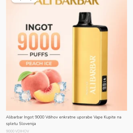
je
je:
bila:
€60.00.
€80.00.
Alibarbar Ingot 9000 Vdihov enkratne uporabe Vape Kupite na
spletu Slovenija
9000 VDIHOV