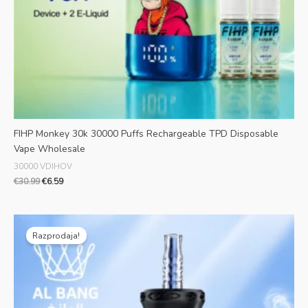
FIHP Monkey 30k 30000 Puffs Rechargeable TPD Disposable
Vape Wholesale
30000 VDIHOV
€
30.99
€
6.59
Prvotna
Trenutna
cena
cena
Razprodaja!
je
je:
bila:
€6.69.
€36.99.