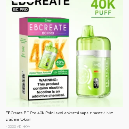
je
je:
bila:
€5.69.
€30.99.
EBCreate BC Pro 40K Polnilevni enkratni vape z nastavljivim
zračnim tokom
40000 VDIHOV