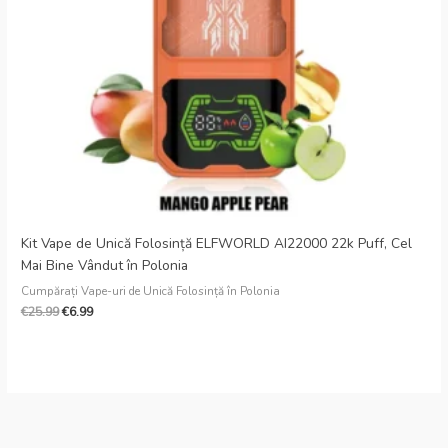
Danish
Latvian
Lithuanian
Slovenian
Czech
Croatian
Greek
Kit Vape de Unică Folosință ELFWORLD AI22000 22k Puff, Cel
Mai Bine Vândut în Polonia
Cumpărați Vape-uri de Unică Folosință în Polonia
€
25.99
€
6.99