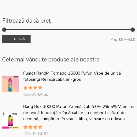
Filtrează după preț
FILTREAZĂ
Preț:
€0
—
€10
Cele mai vândute produse ale noastre
P
P
Fumot RandM Tornado 15000 Pufuri Vape de unică
r
r
folosință Reîncărcabil en-gros
e
e
ț
ț
€
25.99
€
4.50
Evaluat
u
u
5.00
din 5
l
l
P
P
Bang Box 30000 Pufuri Aromă Dublă 0% 2% 5% Vape-uri
i
a
r
r
de unică folosință reîncărcabile cu conținut scăzut de
n
c
e
e
nicotină, cumpărare în vrac, stilou, vânzare cu ridicata
i
t
ț
ț
ț
u
u
u
i
a
€
25.99
€
4.61
Evaluat
l
l