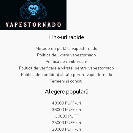
s
:
i
a
.
.
t
€
a
l
9
:
6
l
e
9
€
.
a
s
.
2
1
f
t
5
9
o
e
.
.
Link-uri rapide
s
:
9
t
€
9
Metode de plată la vapestornado
:
5
.
Politica de livrare vapestornado
€
.
Politica de rambursare
2
8
Politica de verificare a vârstei pentru vapestornado
5
2
.
.
Politica de confidențialitate pentru vapestornado
9
Termeni și condiții
9
Alegere populară
.
40000 PUFF-uri
36000 PUFF-uri
30000 PUFF
25000 PUFF-uri
20000 PUFF-uri