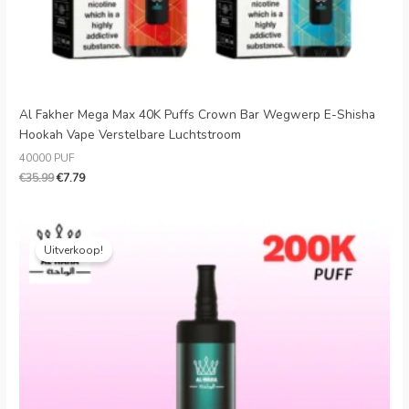
Al Fakher Mega Max 40K Puffs Crown Bar Wegwerp E-Shisha
Hookah Vape Verstelbare Luchtstroom
40000 PUF
€
35.99
€
7.79
Oorspronkelijke
Huidige
prijs
prijs
Uitverkoop!
was:
is:
€30.99.
€5.66.