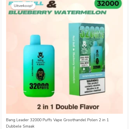
prijs
prijs
Uitverkoop!
was:
is:
€19.99.
€3.88.
Bang Leader 32000 Puffs Vape Groothandel Polen 2 in 1
Dubbele Smaak