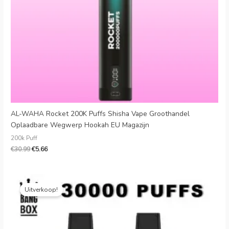
AL-WAHA Rocket 200K Puffs Shisha Vape Groothandel
Oplaadbare Wegwerp Hookah EU Magazijn
200k Puff
€
30.99
€
5.66
Oorspronkelijke
Huidige
prijs
prijs
Uitverkoop!
was:
is:
€25.99.
€4.49.