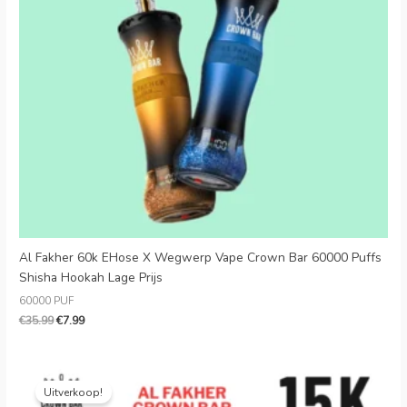
Danish
Latvian
Lithuanian
Slovenian
Czech
Croatian
Greek
Al Fakher 60k EHose X Wegwerp Vape Crown Bar 60000 Puffs
Shisha Hookah Lage Prijs
60000 PUF
€
35.99
€
7.99
Oorspronkelijke
Huidige
prijs
prijs
Uitverkoop!
was:
is: