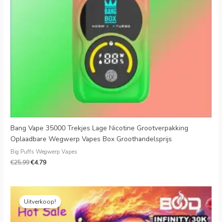
Bang Vape 35000 Trekjes Lage Nicotine Grootverpakking
Oplaadbare Wegwerp Vapes Box Groothandelsprijs
Big Puffs Wegwerp Vapes
€
25.99
€
4.79
Oorspronkelijke
Huidige
prijs
prijs
Uitverkoop!
was:
is:
€20.00.
€4.49.