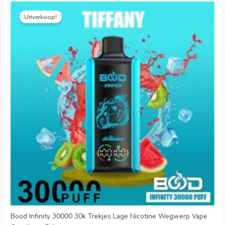
Oorspronkelijke
Huidige
prijs
prijs
Uitverkoop!
was:
is:
€25.99.
€6.29.
Bood Infinity 30000 30k Trekjes Lage Nicotine Wegwerp Vape