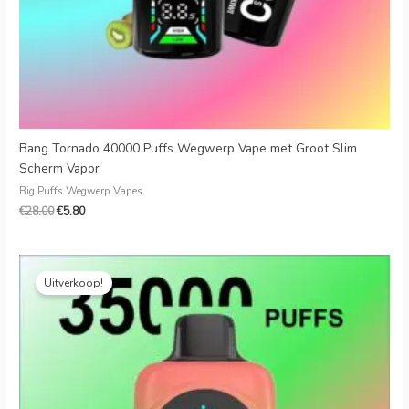
Bang Tornado 40000 Puffs Wegwerp Vape met Groot Slim
Scherm Vapor
Big Puffs Wegwerp Vapes
€
28.00
€
5.80
Oorspronkelijke
Huidige
prijs
prijs
Uitverkoop!
was:
is:
€25.99.
€4.79.