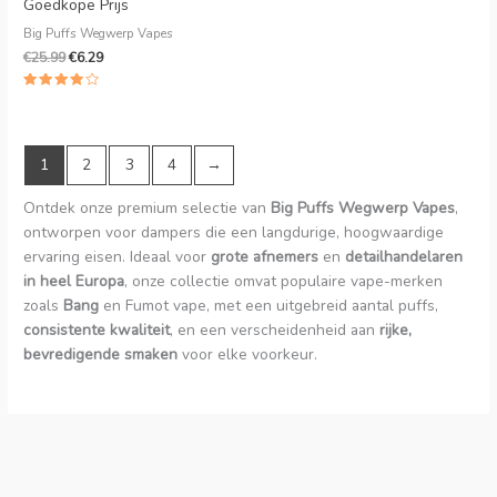
Goedkope Prijs
Big Puffs Wegwerp Vapes
€
25.99
€
6.29
Beoordeeld
4.00
uit 5
1
2
3
4
→
Ontdek onze premium selectie van
Big Puffs Wegwerp Vapes
,
ontworpen voor dampers die een langdurige, hoogwaardige
ervaring eisen. Ideaal voor
grote afnemers
en
detailhandelaren
in heel Europa
, onze collectie omvat populaire vape-merken
zoals
Bang
en Fumot vape, met een uitgebreid aantal puffs,
consistente kwaliteit
, en een verscheidenheid aan
rijke,
bevredigende smaken
voor elke voorkeur.