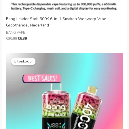
Bang Leader Stoll 300K 6-in-1 Smaken Wegwerp Vape
Groothandel Nederland
BANG VAPE
€
30.99
€
6.39
Oorspronkelijke
Huidige
prijs
prijs
Uitverkoop!
was:
is:
€28.00.
€5.80.