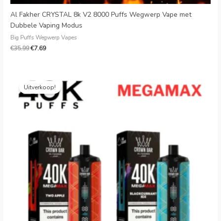
Al Fakher CRYSTAL 8k V2 8000 Puffs Wegwerp Vape met
Dubbele Vaping Modus
Big Puffs Wegwerp Vapes
€
35.99
€
7.69
Oorspronkelijke
Huidige
prijs
prijs
Uitverkoop!
was:
is:
€35.99.
€7.79.