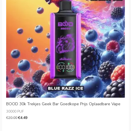
BOOD 30k Trekjes Geek Bar Goedkope Prijs Oplaadbare Vape
30000 PUF
€
20.00
€
4.49