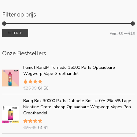
Filter op prijs
FILTEREN
Prijs:
€0
—
€10
Onze Bestsellers
O
H
Fumot RandM Tornado 15000 Puffs Oplaadbare
o
u
Wegwerp Vape Groothandel
r
i
s
d
€
25.99
€
4.50
Beoordeel
p
i
d
5.00
uit
r
g
5
O
H
Bang Box 30000 Puffs Dubbele Smaak 0% 2% 5% Lage
o
e
o
u
Nicotine Grote Inkoop Oplaadbare Wegwerp Vapes Pen
n
p
r
i
Groothandel
k
r
s
d
e
i
p
i
l
j
€
25.99
€
4.61
Beoordeel
r
g
i
s
d
5.00
uit
o
e
5