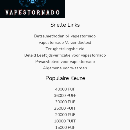
i
.
9
j
i
:
j
1
.
k
s
€
s
9
e
:
3
w
.
p
€
2
a
Snelle Links
r
5
.
s
i
.
9
:
Betaalmethoden bij vapestornado
j
8
9
€
vapestornado Verzendbeleid
s
2
.
2
Terugbetalingsbeleid
w
.
5
Beleid Leeftijdsverificatie voor vapestornado
a
.
s
Privacybeleid voor vapestornado
9
:
Algemene voorwaarden
9
€
.
Populaire Keuze
2
5
40000 PUF
.
36000 PUFF
9
9
30000 PUF
.
25000 PUFF
20000 PUF
18000 PUFF
15000 PUF