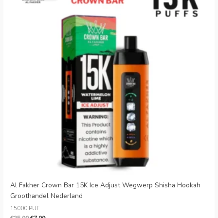
€35.99.
€7.99.
Al Fakher Crown Bar 15K Ice Adjust Wegwerp Shisha Hookah
Groothandel Nederland
15000 PUF