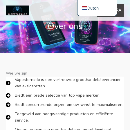
Ga
Dutch
naar
ASTRA
de
English
inhoud
Over ons
Spanish
Polish
German
Bulgarian
Italian
Wie we zijn
French
Vapestornado is een vertrouwde groothandelsleverancier
Swedish
van e-sigaretten.
Portuguese
Biedt een brede selectie van top vape merken.
Hungarian
Biedt concurrerende prijzen om uw winst te maximaliseren.
Romanian
Toegewijd aan hoogwaardige producten en efficiënte
service.
Slovak
Ondersteuning van groothandelaren wereldwijd met