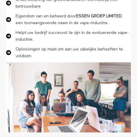
Danish
betrouwbare
Latvian
Eigendom van en beheerd door
ESSEN GROEP LIMITED
,
een toonaangevende naam in de vape-industrie.
Lithuanian
Helpt uw bedrijf succesvol te zijn in de evoluerende vape-
Slovenian
industrie.
Czech
Oplossingen op maat om aan uw zakelijke behoeften te
Croatian
voldoen.
Greek