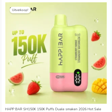
Oorspronkelijke
Huidige
prijs
prijs
Uitverkoop!
was:
is:
€28.99.
€6.39.
HAPP BAR SH150K 150K Puffs Duale smaken 2026 Hot Sale