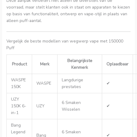
Deze aanpak verbetert niet alleen de diversiteit van de
voorraad, maar stelt klanten ook in staat om apparaten te kiezen
op basis van functionaliteit, ontwerp en vape-stijl in plaats van
alleen puff-aantal.
Vergelijk de beste modellen van wegwerp vape met 150000
Puff
Belangrijkste
Product
Merk
Oplaadbaar
Kenmerk
WASPE
Langdurige
WASPE
✔
150K
prestaties
UZY
6 Smaken
150K 6-
UZY
✔
Wisselen
in-1
Bang
Legend
6 Smaken
Bang
✔