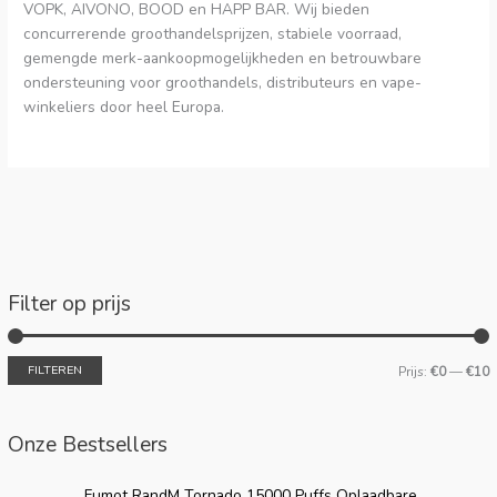
VOPK, AIVONO, BOOD en HAPP BAR. Wij bieden
concurrerende groothandelsprijzen, stabiele voorraad,
gemengde merk-aankoopmogelijkheden en betrouwbare
ondersteuning voor groothandels, distributeurs en vape-
winkeliers door heel Europa.
Filter op prijs
FILTEREN
Prijs:
€0
—
€10
Onze Bestsellers
O
H
Fumot RandM Tornado 15000 Puffs Oplaadbare