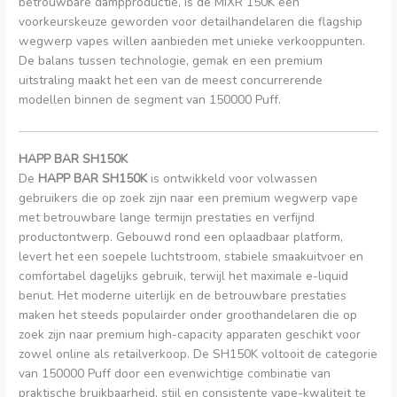
betrouwbare dampproductie, is de MIXR 150K een
voorkeurskeuze geworden voor detailhandelaren die flagship
wegwerp vapes willen aanbieden met unieke verkooppunten.
De balans tussen technologie, gemak en een premium
uitstraling maakt het een van de meest concurrerende
modellen binnen de segment van 150000 Puff.
HAPP BAR SH150K
De
HAPP BAR SH150K
is ontwikkeld voor volwassen
gebruikers die op zoek zijn naar een premium wegwerp vape
met betrouwbare lange termijn prestaties en verfijnd
productontwerp. Gebouwd rond een oplaadbaar platform,
levert het een soepele luchtstroom, stabiele smaakuitvoer en
comfortabel dagelijks gebruik, terwijl het maximale e-liquid
benut. Het moderne uiterlijk en de betrouwbare prestaties
maken het steeds populairder onder groothandelaren die op
zoek zijn naar premium high-capacity apparaten geschikt voor
zowel online als retailverkoop. De SH150K voltooit de categorie
van 150000 Puff door een evenwichtige combinatie van
praktische bruikbaarheid, stijl en consistente vape-kwaliteit te