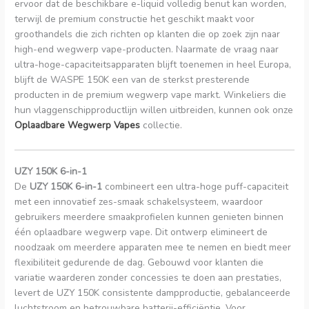
ervoor dat de beschikbare e-liquid volledig benut kan worden,
terwijl de premium constructie het geschikt maakt voor
groothandels die zich richten op klanten die op zoek zijn naar
high-end wegwerp vape-producten. Naarmate de vraag naar
ultra-hoge-capaciteitsapparaten blijft toenemen in heel Europa,
blijft de WASPE 150K een van de sterkst presterende
producten in de premium wegwerp vape markt. Winkeliers die
hun vlaggenschipproductlijn willen uitbreiden, kunnen ook onze
Oplaadbare Wegwerp Vapes
collectie.
UZY 150K 6-in-1
De
UZY 150K 6-in-1
combineert een ultra-hoge puff-capaciteit
met een innovatief zes-smaak schakelsysteem, waardoor
gebruikers meerdere smaakprofielen kunnen genieten binnen
één oplaadbare wegwerp vape. Dit ontwerp elimineert de
noodzaak om meerdere apparaten mee te nemen en biedt meer
flexibiliteit gedurende de dag. Gebouwd voor klanten die
variatie waarderen zonder concessies te doen aan prestaties,
levert de UZY 150K consistente dampproductie, gebalanceerde
luchtstroom en betrouwbare batterij-efficiëntie. Voor