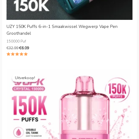
UZY 150K Puffs 6-in-1 Smaakwissel Wegwerp Vape Pen
Groothandel
150000 Puf
€
32.99
€
6.09
Beoordeeld
5.00
uit 5
Oorspronkelijke
Huidige
prijs
prijs
Uitverkoop!
was:
is:
€26.99.
€4.49.