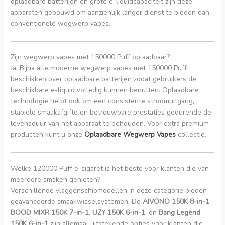
oplaadbare batterijen en grote e-liquidcapaciteit zijn deze
apparaten gebouwd om aanzienlijk langer dienst te bieden dan
conventionele wegwerp vapes.
Zijn wegwerp vapes met 150000 Puff oplaadbaar?
Ja. Bijna alle moderne wegwerp vapes met 150000 Puff
beschikken over oplaadbare batterijen zodat gebruikers de
beschikbare e-liquid volledig kunnen benutten. Oplaadbare
technologie helpt ook om een consistente stroomuitgang,
stabiele smaakafgifte en betrouwbare prestaties gedurende de
levensduur van het apparaat te behouden. Voor extra premium
producten kunt u onze
Oplaadbare Wegwerp Vapes
collectie.
Welke 120000 Puff e-sigaret is het beste voor klanten die van
meerdere smaken genieten?
Verschillende vlaggenschipmodellen in deze categorie bieden
geavanceerde smaakwisselsystemen. De
AIVONO 150K 8-in-1
,
BOOD MIXR 150K 7-in-1
,
UZY 150K 6-in-1
, en
Bang Legend
150K 6-in-1
zijn allemaal uitstekende opties voor klanten die