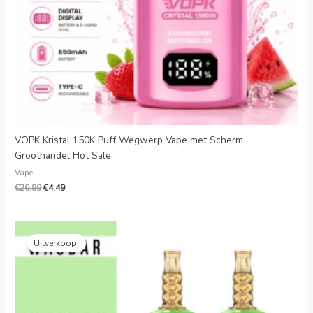
VOPK Kristal 150K Puff Wegwerp Vape met Scherm
Groothandel Hot Sale
Vape
€
26.99
€
4.49
Oorspronkelijke
Huidige
prijs
prijs
Uitverkoop!
was:
is:
€35.99.
€7.59.