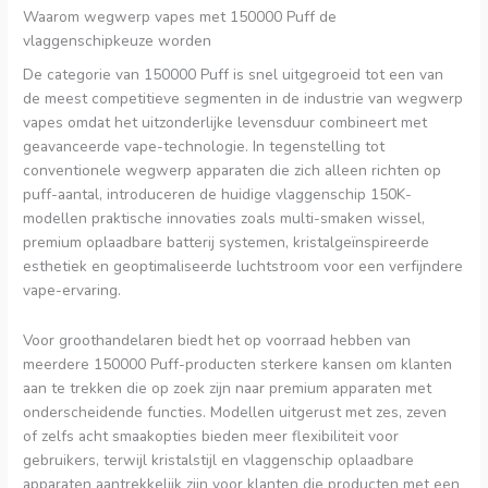
Waarom wegwerp vapes met 150000 Puff de
vlaggenschipkeuze worden
De categorie van 150000 Puff is snel uitgegroeid tot een van
de meest competitieve segmenten in de industrie van wegwerp
vapes omdat het uitzonderlijke levensduur combineert met
geavanceerde vape-technologie. In tegenstelling tot
conventionele wegwerp apparaten die zich alleen richten op
puff-aantal, introduceren de huidige vlaggenschip 150K-
modellen praktische innovaties zoals multi-smaken wissel,
premium oplaadbare batterij systemen, kristalgeïnspireerde
esthetiek en geoptimaliseerde luchtstroom voor een verfijndere
vape-ervaring.
Voor groothandelaren biedt het op voorraad hebben van
meerdere 150000 Puff-producten sterkere kansen om klanten
aan te trekken die op zoek zijn naar premium apparaten met
onderscheidende functies. Modellen uitgerust met zes, zeven
of zelfs acht smaakopties bieden meer flexibiliteit voor
gebruikers, terwijl kristalstijl en vlaggenschip oplaadbare
apparaten aantrekkelijk zijn voor klanten die producten met een