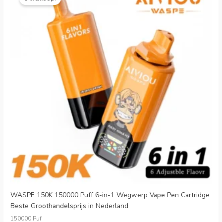
was:
is:
€29.99.
€6.15.
WASPE 150K 150000 Puff 6-in-1 Wegwerp Vape Pen Cartridge
Beste Groothandelsprijs in Nederland
150000 Puf