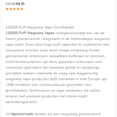
€
29.99
€
6.15
Beoordeeld
5.00
uit 5
150000 Puff Wegwerp Vape Groothandel
150000 Puff Wegwerp Vapes
vertegenwoordigt een van de
meest geavanceerde categorieën in de hedendaagse wegwerp
vape markt. Door ultra-hoge puff-capaciteit te combineren met
innovatieve functies zoals multi-smaak schakeling, kristal-
geïnspireerde ontwerpen, oplaadbare batterijen en premium
luchtstroomsystemen, zijn deze apparaten ontworpen voor
volwassen gebruikers die maximale gemak en langdurige
prestaties zoeken. Naarmate de vraag naar vlaggenschip
wegwerp vape-producten blijft toenemen in heel Europa, zijn
150K-modellen een voorkeurskeuze geworden voor
groothandels, distributeurs en vape-winkeliers die willen
leveren met premium producten met sterke markt
aantrekkingskracht.
At
Vapestornado
, bieden wij een zorgvuldig geselecteerd