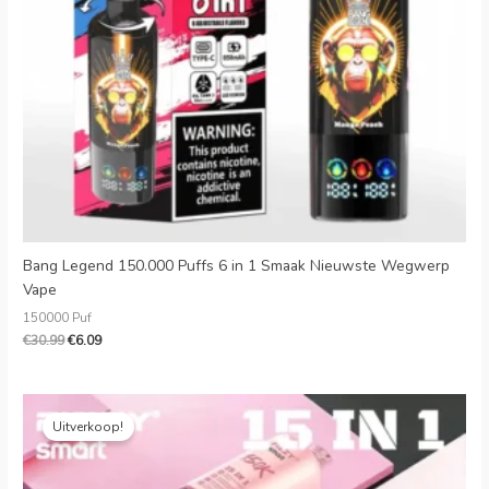
D
L
L
S
C
C
G
Bang Legend 150.000 Puffs 6 in 1 Smaak Nieuwste Wegwerp
Vape
150000 Puf
€
30.99
€
6.09
Oorspronkelijke
Huidige
prijs
prijs
Uitverkoop!
was:
is:
€35.99.
€8.99.