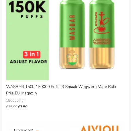
WASBAR 150K 150000 Puffs 3 Smaak Wegwerp Vape Bulk
Prijs EU Magazijn
150000 Puf
€
35.99
€
7.59
Oorspronkelijke
Huidige
prijs
prijs
Uitverkoop!