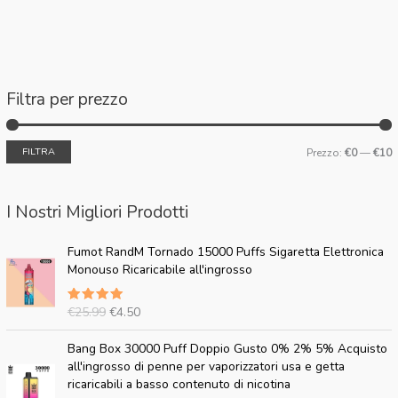
Filtra per prezzo
FILTRA
Prezzo:
€0
—
€10
I Nostri Migliori Prodotti
I
I
Fumot RandM Tornado 15000 Puffs Sigaretta Elettronica
l
l
Monouso Ricaricabile all'ingrosso
p
p
r
r
€
25.99
€
4.50
Valutato
e
e
5.00
su
z
z
5
I
I
Bang Box 30000 Puff Doppio Gusto 0% 2% 5% Acquisto
z
z
l
l
all'ingrosso di penne per vaporizzatori usa e getta
o
o
p
p
ricaricabili a basso contenuto di nicotina
o
a
r
r