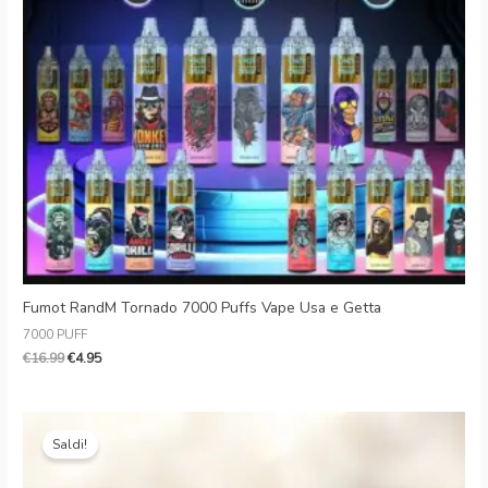
Danish
Latvian
Lithuanian
Slovenian
Czech
Croatian
Greek
Fumot RandM Tornado 7000 Puffs Vape Usa e Getta
7000 PUFF
€
16.99
€
4.95
Il
Il
prezzo
prezzo
Saldi!
originale
attuale
era:
è: