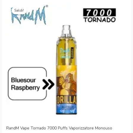
Il
Il
prezzo
prezzo
Saldi!
originale
attuale
era:
è:
€25.99.
€5.39.
RandM Vape Tornado 7000 Puffs Vaporizzatore Monouso