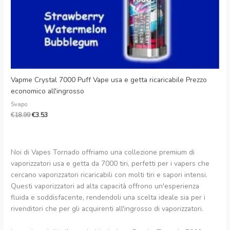
Vapme Crystal 7000 Puff Vape usa e getta ricaricabile Prezzo
economico all'ingrosso
Svapo
€
18.99
€
3.53
Noi di Vapes Tornado offriamo una collezione premium di
vaporizzatori usa e getta da 7000 tiri, perfetti per i vapers che
cercano vaporizzatori ricaricabili con molti tiri e sapori intensi.
Questi vaporizzatori ad alta capacità offrono un'esperienza
fluida e soddisfacente, rendendoli una scelta ideale sia per i
rivenditori che per gli acquirenti all'ingrosso di vaporizzatori.