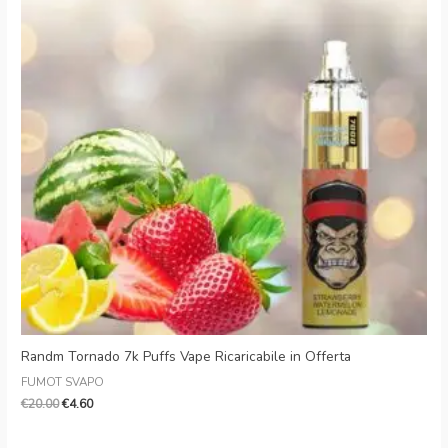
€20.00.
€4.60.
Randm Tornado 7k Puffs Vape Ricaricabile in Offerta
FUMOT SVAPO
€
20.00
€
4.60