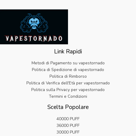
a
e
9
o
a
:
0
l
è
.
r
t
€
9
e
:
i
t
3
.
e
€
g
u
2
r
6
i
a
.
a
.
n
l
9
:
1
a
e
9
€
9
l
è
.
2
.
Link Rapidi
e
:
5
e
€
.
Metodi di Pagamento su vapestornado
r
5
9
Politica di Spedizione di vapestornado
a
.
9
Politica di Rimborso
:
8
.
Politica di Verifica dell'Età per vapestornado
€
2
2
.
Politica sulla Privacy per vapestornado
5
Termini e Condizioni
.
Scelta Popolare
9
9
40000 PUFF
.
36000 PUFF
30000 PUFF