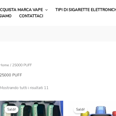
CQUISTA MARCA VAPE
TIPI DI SIGARETTE ELETTRONIC
 SIAMO
CONTATTACI
Home
/ 25000 PUFF
25000 PUFF
Mostrando tutti i risultati 11
Il
Il
Il
Il
prezzo
prezzo
prezzo
prezzo
Saldi!
Saldi!
originale
attuale
originale
attuale
era:
è:
era:
è: