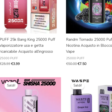
PUFF 25k Bang King 25000 Puff
Randm Tornado 25000 Puf
Vaporizzatore usa e getta
Nicotina Acquisto in Blocc
ricaricabile Acquisto all'ingrosso
Vape
25000 PUFF
25000 PUFF
€
28.99
€
3.99
€
50.00
€
7.50
Il
Il
Il
Il
prezzo
prezzo
prezzo
prezzo
Saldi!
Saldi!
originale
attuale
originale
attuale
era:
è:
era:
è:
€26.99.
€6.59.
€25.99.
€4.69.