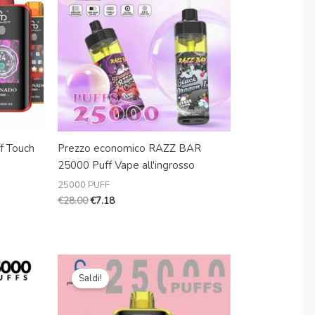
Danish
€28.00.
€7.18.
Latvian
Lithuanian
Slovenian
Czech
Croatian
Greek
f Touch
Prezzo economico RAZZ BAR
25000 Puff Vape all'ingrosso
25000 PUFF
€
28.00
€
7.18
Il
Il
prezzo
prezzo
Saldi!
originale
attuale
era:
è:
€25.99.
€7.38.