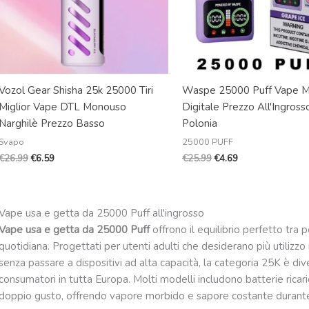
Vozol Gear Shisha 25k 25000 Tiri
Waspe 25000 Puff Vape 
Miglior Vape DTL Monouso
Digitale Prezzo All'Ingrosso
Narghilè Prezzo Basso
Polonia
Svapo
25000 PUFF
€
26.99
€
6.59
€
25.99
€
4.69
Vape usa e getta da 25000 Puff all'ingrosso
Vape usa e getta da 25000 Puff
offrono il equilibrio perfetto tra p
quotidiana. Progettati per utenti adulti che desiderano più utilizzo
senza passare a dispositivi ad alta capacità, la categoria 25K è div
consumatori in tutta Europa. Molti modelli includono batterie ricaric
doppio gusto, offrendo vapore morbido e sapore costante durante t