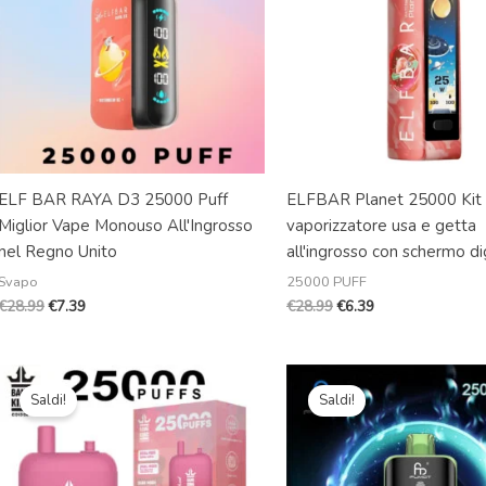
ELF BAR RAYA D3 25000 Puff
ELFBAR Planet 25000 Kit 
Miglior Vape Monouso All'Ingrosso
vaporizzatore usa e getta
nel Regno Unito
all'ingrosso con schermo di
Svapo
25000 PUFF
€
28.99
€
7.39
€
28.99
€
6.39
Il
Il
Il
Il
prezzo
prezzo
prezzo
prezzo
Saldi!
Saldi!
originale
attuale
originale
attuale
era:
è:
era:
è:
€28.99.
€3.99.
€50.00.
€7.50.