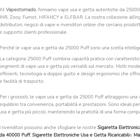
At
Vapestornado
, forniamo vape usa e getta autentiche da 25000 P
JNR, Zooy, Fumot, HIFANCY e ELFBAR. La nostra collezione all'in
distributori, negozi di vape e rivenditori online che cercano prodotti 
e supporto clienti professionale.
Perché le vape usa e getta da 25000 Puff sono una scelta intellig
La categoria 25000 Puff combina capacità pratica con caratterist
segmenti di vape usa e getta più versatili sul mercato. Molti modelli
efficienti, tecnologia a doppio gusto e design ergonomici che offr
e facilità di trasporto.
Per i grossisti, le vape usa e getta da 25000 Puff attraggono una 
equilibrio tra convenienza, portabilità e prestazioni. Sono ideali pe
usa e getta più piccoli, mantenendo la praticità di una forma comp
I rivenditori possono anche sfogliare le nostre
Sigaretta Elettroni
da 40000 Puff
,
Sigarette Elettroniche Usa e Getta Ricaricabili
e
Ma