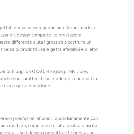
ttati per un vaping quotidiano. Alcuni modelli
izzano il design compatto, le prestazioni
ste differenze aiuta i grossisti a costruire un
ricerca di prodotti usa e getta affidabili e di alto
ù venduti oggi da OKSO, Bangking, JNR, Zooy,
iche con caratteristiche moderne, rendendo la
e usa e getta quotidiane.
erano prestazioni affidabili quotidianamente con
aria morbido, coil in mesh di alta qualità e uscita
 boccata. Il suo design compatto e le prestazioni