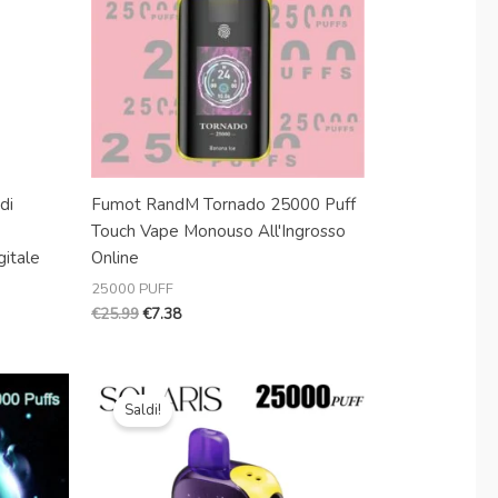
di
Fumot RandM Tornado 25000 Puff
Touch Vape Monouso All'Ingrosso
gitale
Online
25000 PUFF
€
25.99
€
7.38
Il
Il
prezzo
prezzo
Saldi!
originale
attuale
era:
è:
€20.99.
€3.59.