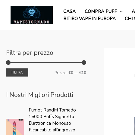
Vai
P
P
al
CASA
COMPRA PUFF
A
r
r
contenuto
RITIRO VAPE IN EUROPA
CHI
e
e
z
z
z
z
o
o
Filtra per prezzo
m
m
i
a
FILTRA
Prezzo:
€0
—
€10
n
s
i
s
I Nostri Migliori Prodotti
m
i
I
I
o
m
Fumot RandM Tornado
l
l
o
15000 Puffs Sigaretta
p
p
Elettronica Monouso
r
r
Ricaricabile all'ingrosso
e
e