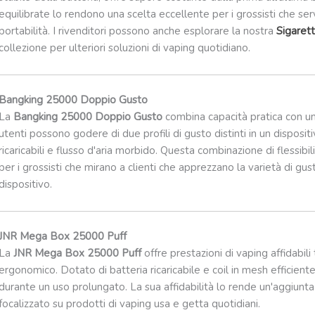
equilibrate lo rendono una scelta eccellente per i grossisti che ser
portabilità. I rivenditori possono anche esplorare la nostra
Sigarett
collezione per ulteriori soluzioni di vaping quotidiano.
Bangking 25000 Doppio Gusto
La
Bangking 25000 Doppio Gusto
combina capacità pratica con un
utenti possono godere di due profili di gusto distinti in un disposi
ricaricabili e flusso d'aria morbido. Questa combinazione di flessibi
per i grossisti che mirano a clienti che apprezzano la varietà di g
dispositivo.
JNR Mega Box 25000 Puff
La
JNR Mega Box 25000 Puff
offre prestazioni di vaping affidabili
ergonomico. Dotato di batteria ricaricabile e coil in mesh efficie
durante un uso prolungato. La sua affidabilità lo rende un'aggiunta f
focalizzato su prodotti di vaping usa e getta quotidiani.