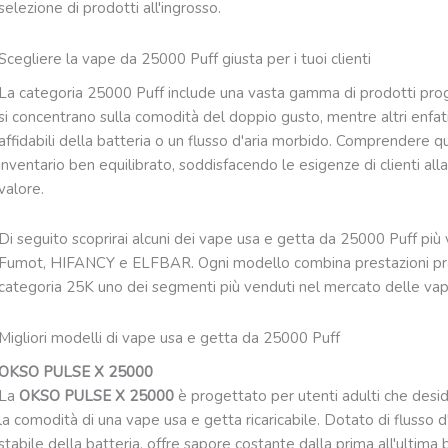
selezione di prodotti all'ingrosso.
Scegliere la vape da 25000 Puff giusta per i tuoi clienti
La categoria 25000 Puff include una vasta gamma di prodotti proge
si concentrano sulla comodità del doppio gusto, mentre altri enfat
affidabili della batteria o un flusso d'aria morbido. Comprendere que
inventario ben equilibrato, soddisfacendo le esigenze di clienti alla 
valore.
Di seguito scoprirai alcuni dei vape usa e getta da 25000 Puff pi
Fumot, HIFANCY e ELFBAR. Ogni modello combina prestazioni prat
categoria 25K uno dei segmenti più venduti nel mercato delle vap
Migliori modelli di vape usa e getta da 25000 Puff
OKSO PULSE X 25000
La
OKSO PULSE X 25000
è progettato per utenti adulti che desid
la comodità di una vape usa e getta ricaricabile. Dotato di flusso d'
stabile della batteria, offre sapore costante dalla prima all'ultima