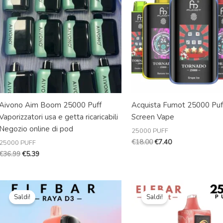
€36.99.
€5.39.
€18.00.
€7.40.
Aivono Aim Boom 25000 Puff
Acquista Fumot 25000 Puf
Vaporizzatori usa e getta ricaricabili
Screen Vape
Negozio online di pod
25000 PUFF
€
18.00
€
7.40
25000 PUFF
€
36.99
€
5.39
Il
Il
Il
Il
prezzo
prezzo
prezzo
prezzo
Saldi!
Saldi!
originale
attuale
originale
attuale
era:
è:
era:
è:
€28.99.
€7.39.
€28.99.
€6.39.