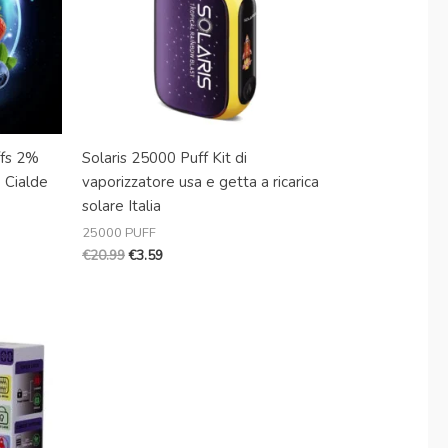
fs 2%
Solaris 25000 Puff Kit di
o Cialde
vaporizzatore usa e getta a ricarica
solare Italia
25000 PUFF
€
20.99
€
3.59