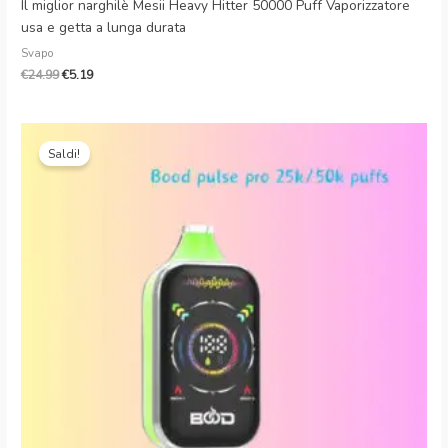
Il miglior narghilè Mesii Heavy Hitter 50000 Puff Vaporizzatore
usa e getta a lunga durata
Svapo
€
24.99
€
5.19
Il
Il
prezzo
prezzo
Saldi!
originale
attuale
era:
è:
€20.00.
€5.13.