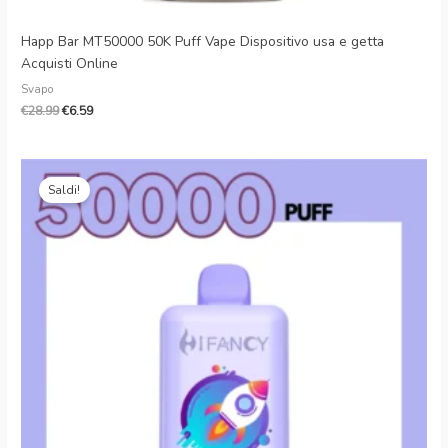
Happ Bar MT50000 50K Puff Vape Dispositivo usa e getta
Acquisti Online
Svapo
€
28.99
€
6.59
Il
Il
prezzo
prezzo
Saldi!
originale
attuale
era:
è:
€30.99.
€6.50.