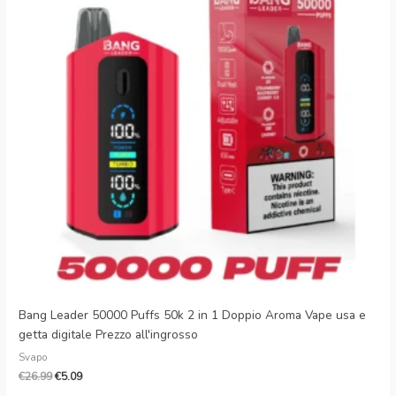
€26.99.
€5.09.
Bang Leader 50000 Puffs 50k 2 in 1 Doppio Aroma Vape usa e
getta digitale Prezzo all'ingrosso
Svapo
€
26.99
€
5.09