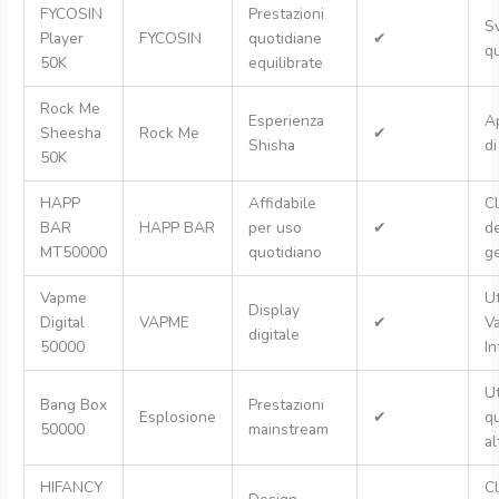
FYCOSIN
Prestazioni
S
Player
FYCOSIN
quotidiane
✔
qu
50K
equilibrate
Rock Me
Esperienza
A
Sheesha
Rock Me
✔
Shisha
di
50K
HAPP
Affidabile
Cl
BAR
HAPP BAR
per uso
✔
de
MT50000
quotidiano
ge
Vapme
Ut
Display
Digital
VAPME
✔
V
digitale
50000
In
Ut
Bang Box
Prestazioni
Esplosione
✔
qu
50000
mainstream
al
HIFANCY
Cl