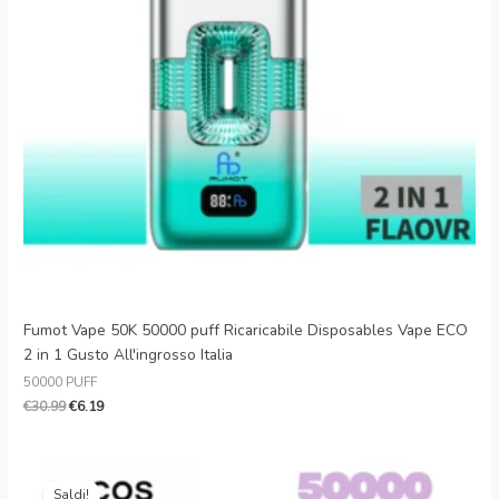
Fumot Vape 50K 50000 puff Ricaricabile Disposables Vape ECO
2 in 1 Gusto All'ingrosso Italia
50000 PUFF
€
30.99
€
6.19
Il
Il
prezzo
prezzo
Saldi!