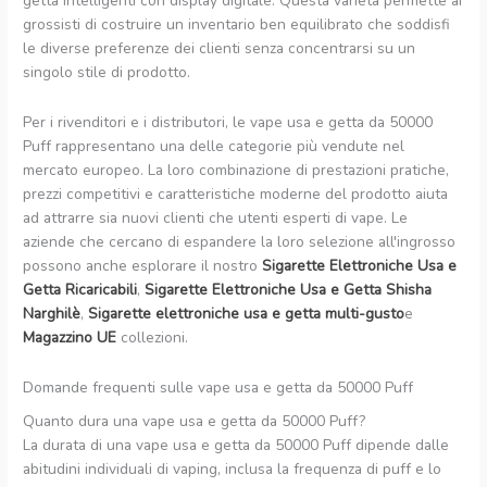
getta intelligenti con display digitale. Questa varietà permette ai
grossisti di costruire un inventario ben equilibrato che soddisfi
le diverse preferenze dei clienti senza concentrarsi su un
singolo stile di prodotto.
Per i rivenditori e i distributori, le vape usa e getta da 50000
Puff rappresentano una delle categorie più vendute nel
mercato europeo. La loro combinazione di prestazioni pratiche,
prezzi competitivi e caratteristiche moderne del prodotto aiuta
ad attrarre sia nuovi clienti che utenti esperti di vape. Le
aziende che cercano di espandere la loro selezione all'ingrosso
possono anche esplorare il nostro
Sigarette Elettroniche Usa e
Getta Ricaricabili
,
Sigarette Elettroniche Usa e Getta Shisha
Narghilè
,
Sigarette elettroniche usa e getta multi-gusto
e
Magazzino UE
collezioni.
Domande frequenti sulle vape usa e getta da 50000 Puff
Quanto dura una vape usa e getta da 50000 Puff?
La durata di una vape usa e getta da 50000 Puff dipende dalle
abitudini individuali di vaping, inclusa la frequenza di puff e lo