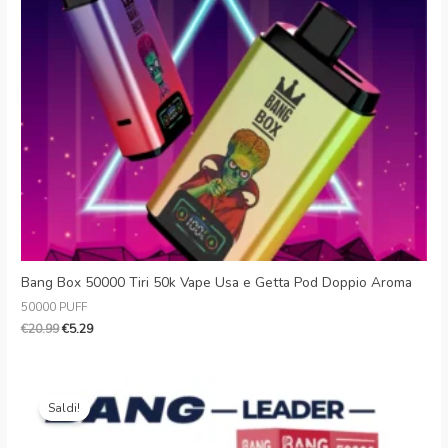
Danish
Latvian
Lithuania
Slovenian
Czech
Croatian
Greek
Bang Box 50000 Tiri 50k Vape Usa e Getta Pod Doppio Aroma
50000 PUFF
€
20.99
€
5.29
Il
Il
prezzo
prezzo
Saldi!
originale
attuale
era:
è: