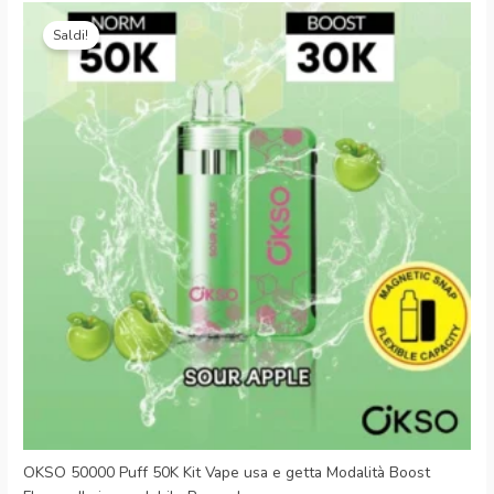
Il
Il
prezzo
prezzo
Saldi!
originale
attuale
era:
è:
€30.99.
€6.29.
OKSO 50000 Puff 50K Kit Vape usa e getta Modalità Boost