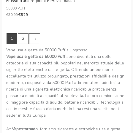
Flusso d'aria regolabile Prezzo basso
50000 PUFF
€
30.99
€
6.29
1
2
→
Vape usa e getta da 50000 Puff all'ingrosso
Vape usa e getta da 50000 Puff
sono diventati una delle
categorie di alta capacità più popolari nel mercato attuale delle
sigarette elettroniche usa e getta. Offrendo un equilibrio
eccellente tra utilizzo prolungato, prestazioni affidabili e design
moderno, i dispositivi da 50000 Puff attirano utenti adulti alla
ricerca di una sigaretta elettronica ricaricabile pratica senza
passare a modelli a capacità ultra elevata. La loro combinazione
di maggiore capacità di liquido, batterie ricaricabili, tecnologia a
coil in mesh e flusso d'aria morbido li ha resi una scelta best-
seller in tutta Europa.
At
Vapestornado
, forniamo sigarette elettroniche usa e getta