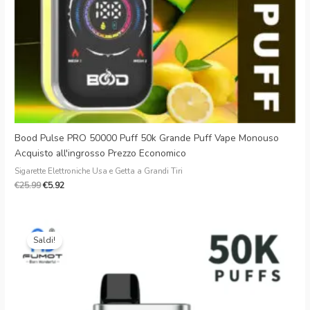
Bood Pulse PRO 50000 Puff 50k Grande Puff Vape Monouso
Acquisto all'ingrosso Prezzo Economico
Sigarette Elettroniche Usa e Getta a Grandi Tiri
€
25.99
€
5.92
Il
Il
prezzo
prezzo
Saldi!
originale
attuale
era:
è:
€30.99.
€6.19.