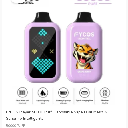
originale
attuale
era:
è:
€25.99.
€3.99.
FYCOS Player 50000 Puff Disposable Vape Dual Mesh &
Schermo Intelligente
50000 PUFF