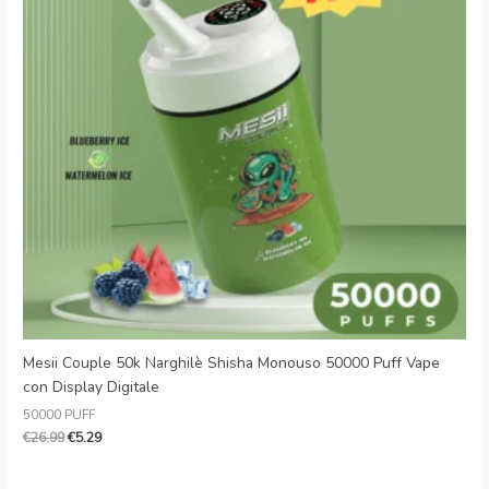
Mesii Couple 50k Narghilè Shisha Monouso 50000 Puff Vape
con Display Digitale
50000 PUFF
€
26.99
€
5.29