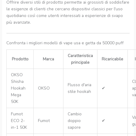
Offrire diversi stili di prodotto permette ai grossisti di soddisfare
le esigenze di clienti che cercano dispositivi classici per l'uso
quotidiano così come utenti interessati a esperienze di svapo
più avanzate.
Confronta i migliori modelli di vape usa e getta da 50000 puff
Caratteristica
Prodotto
Marca
Ricaricabile
principale
OKSO
Shisha
Cl
Flusso d'aria
Hookah
OKSO
✔
a
stile hookah
Mega
va
50K
Fumot
Cambio
Va
ECO 2-
Fumot
doppio
✔
gu
in-1 50K
sapore