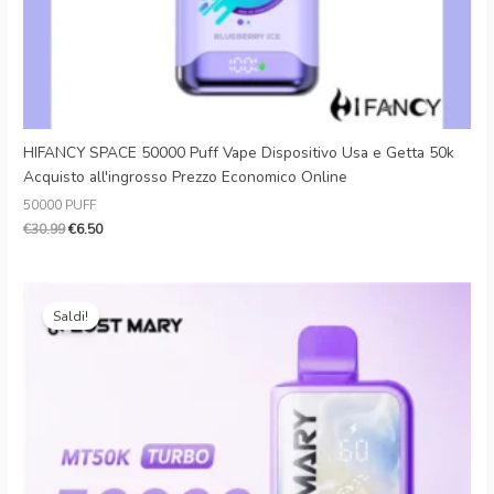
HIFANCY SPACE 50000 Puff Vape Dispositivo Usa e Getta 50k
Acquisto all'ingrosso Prezzo Economico Online
50000 PUFF
€
30.99
€
6.50
Il
Il
prezzo
prezzo
Saldi!
originale
attuale
era:
è:
€35.99.
€7.19.