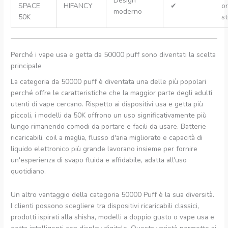
Design
SPACE
HIFANCY
✔
or
moderno
50K
st
Perché i vape usa e getta da 50000 puff sono diventati la scelta
principale
La categoria da 50000 puff è diventata una delle più popolari
perché offre le caratteristiche che la maggior parte degli adulti
utenti di vape cercano. Rispetto ai dispositivi usa e getta più
piccoli, i modelli da 50K offrono un uso significativamente più
lungo rimanendo comodi da portare e facili da usare. Batterie
ricaricabili, coil a maglia, flusso d'aria migliorato e capacità di
liquido elettronico più grande lavorano insieme per fornire
un'esperienza di svapo fluida e affidabile, adatta all'uso
quotidiano.
Un altro vantaggio della categoria 50000 Puff è la sua diversità.
I clienti possono scegliere tra dispositivi ricaricabili classici,
prodotti ispirati alla shisha, modelli a doppio gusto o vape usa e