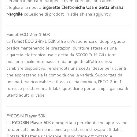
servono il mercato europeo. I rivenditori possono anche
sfogliare la nostra
Sigarette Elettroniche Usa e Getta Shisha
Narghilè
collezione di prodotti in stile shisha aggiuntivi.
Fumot ECO 2-in-1 50K
La
Fumot ECO 2-in-1 50K
offre un'esperienza di doppio gusto
pratica mantenendo le prestazioni durature attese da una
sigaretta elettronica usa e getta da 50000 Puff. Gli utenti
possono facilmente passare da un gusto all'altro senza
cambiare dispositivo, rendendola una scelta ideale per i clienti
che apprezzano sia la comodità che la varietà. Supportata da
una batteria ricaricabile e flusso d'aria morbido, l'ECO 2-in-1
fornisce prestazioni affidabili quotidiane per un'ampia gamma di
utenti adulti di vape.
FYCOSIN Player 50K
La
FYCOSIN Player 50K
è progettata per clienti che apprezzano
funzionalità moderne insieme a prestazioni di svapo affidabili.
Dotata di batteria ricaricabile, flusso d'aria ottimizzato e