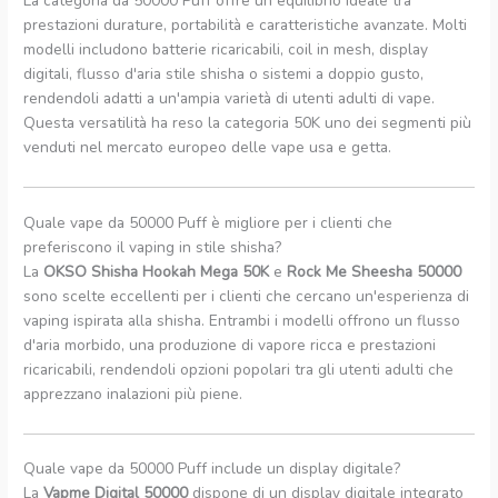
La categoria da 50000 Puff offre un equilibrio ideale tra
prestazioni durature, portabilità e caratteristiche avanzate. Molti
modelli includono batterie ricaricabili, coil in mesh, display
digitali, flusso d'aria stile shisha o sistemi a doppio gusto,
rendendoli adatti a un'ampia varietà di utenti adulti di vape.
Questa versatilità ha reso la categoria 50K uno dei segmenti più
venduti nel mercato europeo delle vape usa e getta.
Quale vape da 50000 Puff è migliore per i clienti che
preferiscono il vaping in stile shisha?
La
OKSO Shisha Hookah Mega 50K
e
Rock Me Sheesha 50000
sono scelte eccellenti per i clienti che cercano un'esperienza di
vaping ispirata alla shisha. Entrambi i modelli offrono un flusso
d'aria morbido, una produzione di vapore ricca e prestazioni
ricaricabili, rendendoli opzioni popolari tra gli utenti adulti che
apprezzano inalazioni più piene.
Quale vape da 50000 Puff include un display digitale?
La
Vapme Digital 50000
dispone di un display digitale integrato