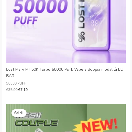
Lost Mary MT50K Turbo 50000 Puff, Vape a doppia modalità ELF
BAR
50000 PUFF
€
35.99
€
7.19
Il
Il
prezzo
prezzo
Saldi!
originale
attuale
era:
è:
€26.99.
€5.29.