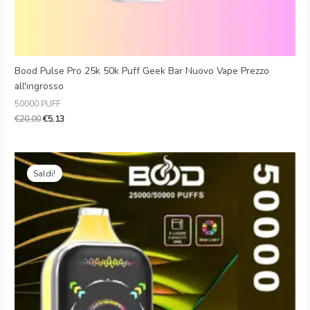
Bood Pulse Pro 25k 50k Puff Geek Bar Nuovo Vape Prezzo
all'ingrosso
50000 PUFF
€
20.00
€
5.13
Il
Il
prezzo
prezzo
Saldi!
originale
attuale
era:
è:
€25.99.
€5.92.