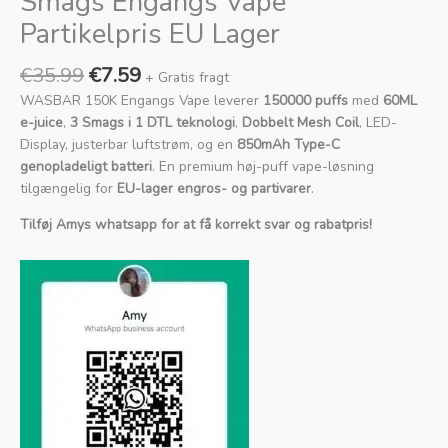
Smags Engangs Vape
Partikelpris EU Lager
€
35.99
€
7.59
+ Gratis fragt
WASBAR 150K Engangs Vape leverer
150000 puffs
med
60ML
e-juice
,
3 Smags i 1 DTL teknologi
,
Dobbelt Mesh Coil
, LED-
Display, justerbar luftstrøm, og en
850mAh Type-C
genopladeligt batteri
. En premium høj-puff vape-løsning
tilgængelig for
EU-lager engros- og partivarer
.
Tilføj Amys whatsapp for at få korrekt svar og rabatpris!