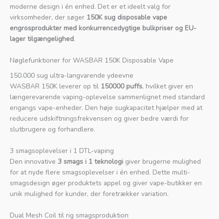
moderne design i én enhed. Det er et ideelt valg for
virksomheder, der søger
150K sug disposable vape
engrosprodukter med konkurrencedygtige bulkpriser og EU-
lager tilgængelighed
.
Nøglefunktioner for WASBAR 150K Disposable Vape
150.000 sug ultra-langvarende ydeevne
WASBAR 150K leverer op til
150000 puffs
, hvilket giver en
længerevarende vaping-oplevelse sammenlignet med standard
engangs vape-enheder. Den høje sugkapacitet hjælper med at
reducere udskiftningsfrekvensen og giver bedre værdi for
slutbrugere og forhandlere.
3 smagsoplevelser i 1 DTL-vaping
Den innovative
3 smags i 1 teknologi
giver brugerne mulighed
for at nyde flere smagsoplevelser i én enhed. Dette multi-
smagsdesign øger produktets appel og giver vape-butikker en
unik mulighed for kunder, der foretrækker variation.
Dual Mesh Coil til rig smagsproduktion