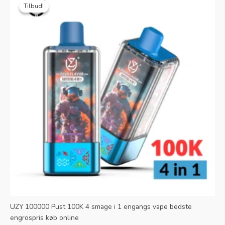
pris
pris
Tilbud!
Tilbud!
var:
er:
€28.99.
€6.38.
UZY 100000 Pust 100K 4 smage i 1 engangs vape bedste
engrospris køb online