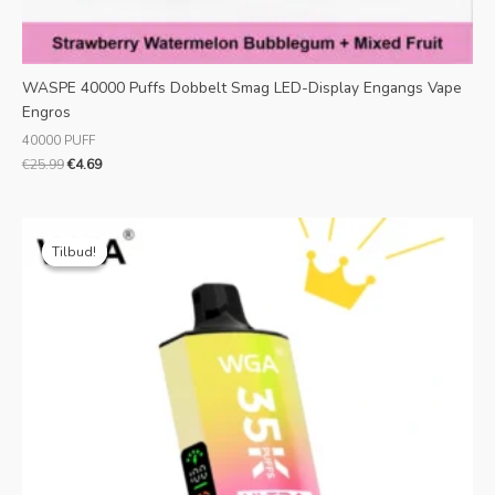
WASPE 40000 Puffs Dobbelt Smag LED-Display Engangs Vape
Engros
40000 PUFF
€
25.99
€
4.69
Oprindelig
Aktuel
pris
pris
Tilbud!
Tilbud!
var:
er:
€25.99.
€5.19.