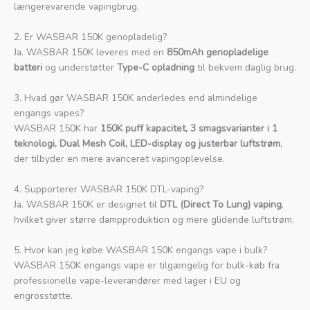
længerevarende vapingbrug.
2. Er WASBAR 150K genopladelig?
Ja. WASBAR 150K leveres med en
850mAh genopladelige
batteri
og understøtter
Type-C opladning
til bekvem daglig brug.
3. Hvad gør WASBAR 150K anderledes end almindelige
engangs vapes?
WASBAR 150K har
150K puff kapacitet, 3 smagsvarianter i 1
teknologi, Dual Mesh Coil, LED-display og justerbar luftstrøm
,
der tilbyder en mere avanceret vapingoplevelse.
4. Supporterer WASBAR 150K DTL-vaping?
Ja. WASBAR 150K er designet til
DTL (Direct To Lung) vaping
,
hvilket giver større dampproduktion og mere glidende luftstrøm.
5. Hvor kan jeg købe WASBAR 150K engangs vape i bulk?
WASBAR 150K engangs vape er tilgængelig for bulk-køb fra
professionelle vape-leverandører med lager i EU og
engrosstøtte.