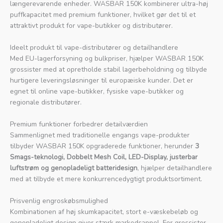
længerevarende enheder. WASBAR 150K kombinerer ultra-høj
puffkapacitet med premium funktioner, hvilket gør det til et
attraktivt produkt for vape-butikker og distributører.
Ideelt produkt til vape-distributører og detailhandlere
Med EU-lagerforsyning og bulkpriser, hjælper WASBAR 150K
grossister med at opretholde stabil lagerbeholdning og tilbyde
hurtigere leveringsløsninger til europæiske kunder. Det er
egnet til online vape-butikker, fysiske vape-butikker og
regionale distributører.
Premium funktioner forbedrer detailværdien
Sammenlignet med traditionelle engangs vape-produkter
tilbyder WASBAR 150K opgraderede funktioner, herunder
3
Smags-teknologi, Dobbelt Mesh Coil, LED-Display, justerbar
luftstrøm og genopladeligt batteridesign
, hjælper detailhandlere
med at tilbyde et mere konkurrencedygtigt produktsortiment.
Prisvenlig engroskøbsmulighed
Kombinationen af høj skumkapacitet, stort e-væskebeløb og
genopladeligt design giver stærk markedsappel. For grossister,