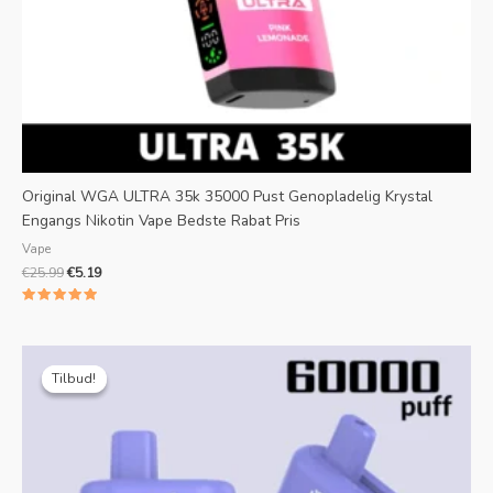
Original WGA ULTRA 35k 35000 Pust Genopladelig Krystal
Engangs Nikotin Vape Bedste Rabat Pris
Vape
€
25.99
€
5.19
Bedømt
5.00
ud af 5
Oprindelig
Aktuel
pris
pris
Tilbud!
Tilbud!
var:
er:
€25.99.
€5.82.