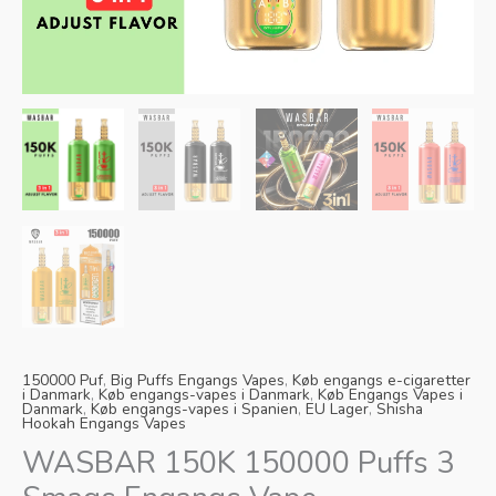
Slovak
Latvian
Lithuanian
Slovenian
Czech
Croatian
Greek
150000 Puf
,
Big Puffs Engangs Vapes
,
Køb engangs e-cigaretter
i Danmark
,
Køb engangs-vapes i Danmark
,
Køb Engangs Vapes i
Danmark
,
Køb engangs-vapes i Spanien
,
EU Lager
,
Shisha
Hookah Engangs Vapes
WASBAR 150K 150000 Puffs 3