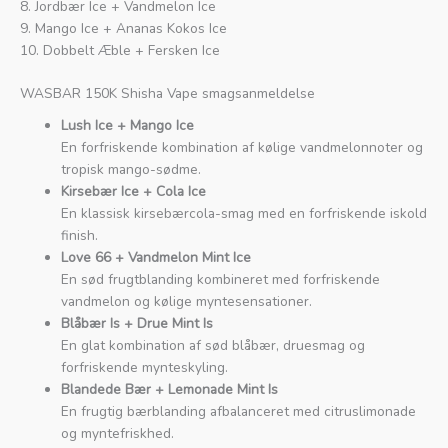
8. Jordbær Ice + Vandmelon Ice
9. Mango Ice + Ananas Kokos Ice
10. Dobbelt Æble + Fersken Ice
WASBAR 150K Shisha Vape smagsanmeldelse
Lush Ice + Mango Ice
En forfriskende kombination af kølige vandmelonnoter og
tropisk mango-sødme.
Kirsebær Ice + Cola Ice
En klassisk kirsebærcola-smag med en forfriskende iskold
finish.
Love 66 + Vandmelon Mint Ice
En sød frugtblanding kombineret med forfriskende
vandmelon og kølige myntesensationer.
Blåbær Is + Drue Mint Is
En glat kombination af sød blåbær, druesmag og
forfriskende mynteskyling.
Blandede Bær + Lemonade Mint Is
En frugtig bærblanding afbalanceret med citruslimonade
og myntefriskhed.