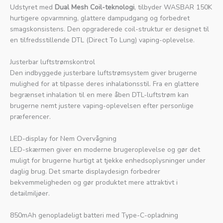
Udstyret med
Dual Mesh Coil-teknologi
, tilbyder WASBAR 150K
hurtigere opvarmning, glattere dampudgang og forbedret
smagskonsistens. Den opgraderede coil-struktur er designet til
en tilfredsstillende DTL (Direct To Lung) vaping-oplevelse.
Justerbar luftstrømskontrol
Den indbyggede justerbare luftstrømsystem giver brugerne
mulighed for at tilpasse deres inhalationsstil. Fra en glattere
begrænset inhalation til en mere åben DTL-luftstrøm kan
brugerne nemt justere vaping-oplevelsen efter personlige
præferencer.
LED-display for Nem Overvågning
LED-skærmen giver en moderne brugeroplevelse og gør det
muligt for brugerne hurtigt at tjekke enhedsoplysninger under
daglig brug. Det smarte displaydesign forbedrer
bekvemmeligheden og gør produktet mere attraktivt i
detailmiljøer.
850mAh genopladeligt batteri med Type-C-opladning