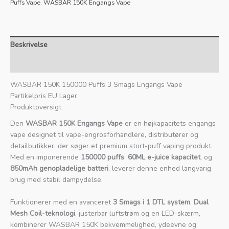
Puffs Vape
,
WASBAR 150K Engangs Vape
Beskrivelse
Anmeldelser (0)
WASBAR 150K 150000 Puffs 3 Smags Engangs Vape
Partikelpris EU Lager
Produktoversigt
Den
WASBAR 150K Engangs Vape
er en højkapacitets engangs
vape designet til vape-engrosforhandlere, distributører og
detailbutikker, der søger et premium stort-puff vaping produkt.
Med en imponerende
150000 puffs
,
60ML e-juice kapacitet
, og
850mAh genopladelige batteri
, leverer denne enhed langvarig
brug med stabil dampydelse.
Funktionerer med en avanceret
3 Smags i 1 DTL system
,
Dual
Mesh Coil-teknologi
, justerbar luftstrøm og en LED-skærm,
kombinerer WASBAR 150K bekvemmelighed, ydeevne og