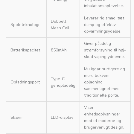
inhalationsoplevelse.
Leverer rig smag, tæt
Dobbelt
Spoleteknologi
damp og effektiv
Mesh Coil
opvarmningsydelse.
Giver pålidelig
Batterikapacitet
850mAh
strømforsyning til høj-
skud vaping ydeevne.
Muliggør hurtigere og
mere bekvem
Type-C
Opladningsport
opladning
genopladelig
sammenlignet med
traditionelle porte.
Viser
enhedsoplysninger
Skærm
LED-display
med et moderne og
brugervenligt design.