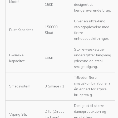
Model
150K
designet til
længerevarende brug.
Giver en ultra-lang
150000
vapingoplevelse med
Pust Kapacitet
Skud
færre
enhedsudskiftninger.
Stor e-væskelager
E-væske
understøtter langvarig
60ML
Kapacitet
ydeevne og stabil
smagsudgang.
Tilbyder flere
smagskombinationer i
Smagsystem
3 Smage i 1
én enhed for større
brugervalg.
Designet til større
DTL (Direct
dampproduktion og
Vaping Stil
To Lung)
en glattere