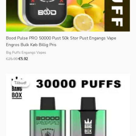
Bood Pulse PRO 50000 Pust 50k Stor Pust Engangs Vape
Engros Bulk Køb Billig Pris
Big Puffs Engangs Vapes
€
25.99
€
5.92
Oprindelig
Aktuel
pris
pris
Tilbud!
Tilbud!
var:
er:
€25.99.
€4.49.