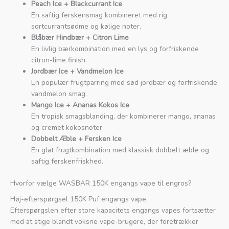
Peach Ice + Blackcurrant Ice
En saftig ferskensmag kombineret med rig
sortcurrantsødme og kølige noter.
Blåbær Hindbær + Citron Lime
En livlig bærkombination med en lys og forfriskende
citron-lime finish.
Jordbær Ice + Vandmelon Ice
En populær frugtparring med sød jordbær og forfriskende
vandmelon smag.
Mango Ice + Ananas Kokos Ice
En tropisk smagsblanding, der kombinerer mango, ananas
og cremet kokosnoter.
Dobbelt Æble + Fersken Ice
En glat frugtkombination med klassisk dobbelt æble og
saftig ferskenfriskhed.
Hvorfor vælge WASBAR 150K engangs vape til engros?
Høj-efterspørgsel 150K Puf engangs vape
Efterspørgslen efter store kapacitets engangs vapes fortsætter
med at stige blandt voksne vape-brugere, der foretrækker