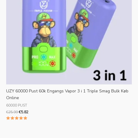
UZY 60000 Pust 60k Engangs Vapor 3 i 1 Triple Smag Bulk Køb
Online
60000 PUST
€
25.99
€
5.82
Bedømt
5.00
ud af 5