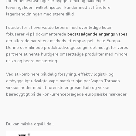
forsendelsesløsninger er bygget omkring pålidelige
leveringstider, hvilket hjælper kunder med at håndtere
lagerbeholdningen med større tillid.
I stedet for at overvælde købere med overflødige lister,
fokuserer vi på dokumenterede
bedstsælgende engangs vapes
der allerede har stærk markeds efterspørgsel i hele Europa.
Denne strømlinede produktudvælgelse gør det muligt for vores
partnere at hente hurtigere omsættelige produkter med mindre
risiko og bedre omsætning.
Ved at kombinere pålidelig forsyning, effektiv logistik og
omhyggeligt udvalgte vape-mærker hjælper Vapes Tornado
virksomheder med at forenkle engrosindkøb og vokse
bæredygtigt på de konkurrenceprægede europæiske markeder.
Du kan måske også lide…
Oprindelig
Aktuel