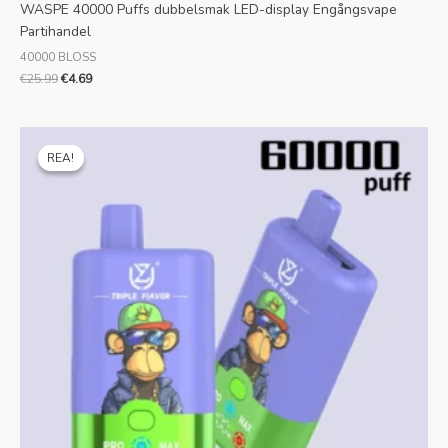
WASPE 40000 Puffs dubbelsmak LED-display Engångsvape
Partihandel
40000 BLOSS
€
25.99
€
4.69
Ursprungligt
Nuvarande
pris
pris
REA!
REA!
var:
är:
€25.99.
€5.82.