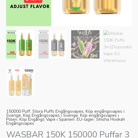
Danish
Latvian
Lithuanian
Slovenian
Czech
Croatian
Greek
150000 Puff
,
Stora Puffs Engångsvapes
,
Köp engångsvapes i
Sverige
,
Köp Engångsvapes i Sverige
,
Köp engångsvapes i
Polen
,
Köp Engångs Vape i Spanien
,
EU-lager
,
Shisha Hookah
Engångsvapes
WASBAR 150K 150000 Puffar 3