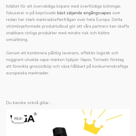
Istället för att överväldiga köpare med överflödiga listningar,
fokuserar vi på beprövade
bäst säljande engångsvapes
som
redan har stark marknadsefterfrågan över hela Europa. Detta
strömlinjeformade produktutbud gör att våra partners kan skaffa
snabbare rörliga produkter med mindre risk och bättre
omsättning.
Genom att kombinera pålitlig leverans, effektiv logistik och
noggrant utvalda vape-märken hjälper Vapes Tornado företag
att förenkla grossistköp och växa hållbart på konkurrenskraftiga
europeiska marknader.
Du kanske också gillar…
Ursprungligt
Nuvarande
pris
pris
REA!
REA!
var:
är:
€25.99.
€5.19.