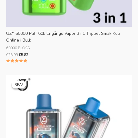
UZY 60000 Puff 60k Engångs Vapor 3 i 1 Trippel Smak Köp
Online i Bulk
60000 BLOSS
€
25.99
€
5.82
Betyg 1
av 5
Ursprungligt
Nuvarande
pris
pris
REA!
REA!
var:
är:
€28.99.
€6.38.