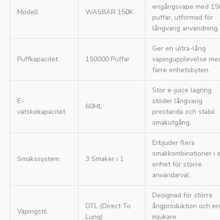
engångsvape med 15
Modell
WASBAR 150K
puffar, utformad för
långvarig användning.
Ger en ultra-lång
Puffkapacitet
150000 Puffar
vapingupplevelse me
färre enhetsbyten.
Stor e-juice lagring
E-
stöder långvarig
60ML
vätskekapacitet
prestanda och stabil
smakutgång.
Erbjuder flera
smakkombinationer i 
Smakssystem
3 Smaker i 1
enhet för större
användarval.
Designad för större
DTL (Direct To
ångproduktion och en
Vapingstil
Lung)
mjukare