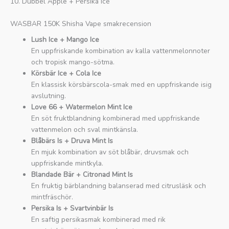
10. Dubbel Äpple + Persika Ice
WASBAR 150K Shisha Vape smakrecension
Lush Ice + Mango Ice
En uppfriskande kombination av kalla vattenmelonnoter
och tropisk mango-sötma.
Körsbär Ice + Cola Ice
En klassisk körsbärscola-smak med en uppfriskande isig
avslutning.
Love 66 + Watermelon Mint Ice
En söt fruktblandning kombinerad med uppfriskande
vattenmelon och sval mintkänsla.
Blåbärs Is + Druva Mint Is
En mjuk kombination av söt blåbär, druvsmak och
uppfriskande mintkyla.
Blandade Bär + Citronad Mint Is
En fruktig bärblandning balanserad med citrusläsk och
mintfräschör.
Persika Is + Svartvinbär Is
En saftig persikasmak kombinerad med rik