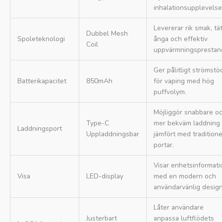
inhalationsupplevelse
Levererar rik smak, tä
Dubbel Mesh
Spoleteknologi
ånga och effektiv
Coil
uppvärmningsprestan
Ger pålitligt strömstö
Batterikapacitet
850mAh
för vaping med hög
puffvolym.
Möjliggör snabbare o
Type-C
mer bekväm laddning
Laddningsport
Uppladdningsbar
jämfört med traditione
portar.
Visar enhetsinformati
Visa
LED-display
med en modern och
användarvänlig design
Låter användare
Justerbart
anpassa luftflödets