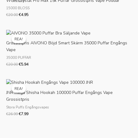
WGA Crystal Pro Max 15k Puffar Grossistpris Vape Poddar
€20.00.
€4.95.
15000 BLOSS
€
20.00
€
4.95
Ursprungligt
Nuvarande
pris
pris
REA!
REA!
var:
är:
Grossistpris AIVONO Böjd Smart Skärm 35000 Puffar Engångs
€20.00.
€5.94.
Vape
35000 PUFFAR
€
20.00
€
5.94
Ursprungligt
Nuvarande
pris
pris
REA!
REA!
var:
är:
JNR Mega Shisha Hookah 100000 Puffar Engångs Vape
€26.99.
€7.99.
Grossistpris
Stora Puffs Engångsvapes
€
26.99
€
7.99