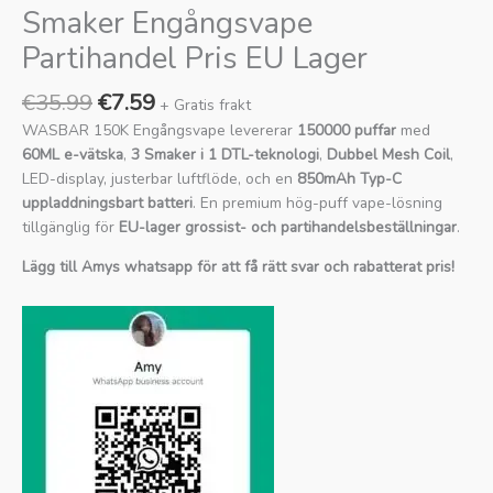
Smaker Engångsvape
Partihandel Pris EU Lager
€
35.99
€
7.59
+ Gratis frakt
WASBAR 150K Engångsvape levererar
150000 puffar
med
60ML e-vätska
,
3 Smaker i 1 DTL-teknologi
,
Dubbel Mesh Coil
,
LED-display, justerbar luftflöde, och en
850mAh Typ-C
uppladdningsbart batteri
. En premium hög-puff vape-lösning
tillgänglig för
EU-lager grossist- och partihandelsbeställningar
.
Lägg till Amys whatsapp för att få rätt svar och rabatterat pris!