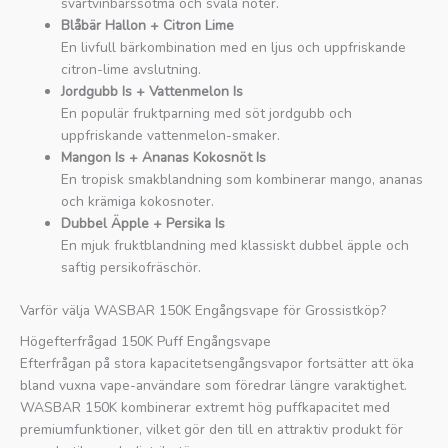
svartvinbärssötma och svala noter.
Blåbär Hallon + Citron Lime
En livfull bärkombination med en ljus och uppfriskande
citron-lime avslutning.
Jordgubb Is + Vattenmelon Is
En populär fruktparning med söt jordgubb och
uppfriskande vattenmelon-smaker.
Mangon Is + Ananas Kokosnöt Is
En tropisk smakblandning som kombinerar mango, ananas
och krämiga kokosnoter.
Dubbel Äpple + Persika Is
En mjuk fruktblandning med klassiskt dubbel äpple och
saftig persikofräschör.
Varför välja WASBAR 150K Engångsvape för Grossistköp?
Högefterfrågad 150K Puff Engångsvape
Efterfrågan på stora kapacitetsengångsvapor fortsätter att öka
bland vuxna vape-användare som föredrar längre varaktighet.
WASBAR 150K kombinerar extremt hög puffkapacitet med
premiumfunktioner, vilket gör den till en attraktiv produkt för