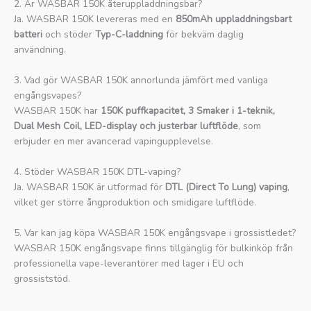
2. Är WASBAR 150K återuppladdningsbar?
Ja. WASBAR 150K levereras med en
850mAh uppladdningsbart
batteri
och stöder
Typ-C-laddning
för bekväm daglig
användning.
3. Vad gör WASBAR 150K annorlunda jämfört med vanliga
engångsvapes?
WASBAR 150K har
150K puffkapacitet, 3 Smaker i 1-teknik,
Dual Mesh Coil, LED-display och justerbar luftflöde
, som
erbjuder en mer avancerad vapingupplevelse.
4. Stöder WASBAR 150K DTL-vaping?
Ja. WASBAR 150K är utformad för
DTL (Direct To Lung) vaping
,
vilket ger större ångproduktion och smidigare luftflöde.
5. Var kan jag köpa WASBAR 150K engångsvape i grossistledet?
WASBAR 150K engångsvape finns tillgänglig för bulkinköp från
professionella vape-leverantörer med lager i EU och
grossiststöd.