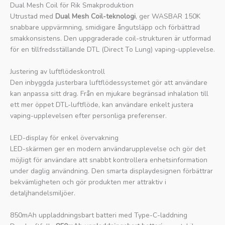
Dual Mesh Coil för Rik Smakproduktion
Utrustad med
Dual Mesh Coil-teknologi
, ger WASBAR 150K
snabbare uppvärmning, smidigare ångutsläpp och förbättrad
smakkonsistens. Den uppgraderade coil-strukturen är utformad
för en tillfredsställande DTL (Direct To Lung) vaping-upplevelse.
Justering av luftflödeskontroll
Den inbyggda justerbara luftflödessystemet gör att användare
kan anpassa sitt drag. Från en mjukare begränsad inhalation till
ett mer öppet DTL-luftflöde, kan användare enkelt justera
vaping-upplevelsen efter personliga preferenser.
LED-display för enkel övervakning
LED-skärmen ger en modern användarupplevelse och gör det
möjligt för användare att snabbt kontrollera enhetsinformation
under daglig användning. Den smarta displaydesignen förbättrar
bekvämligheten och gör produkten mer attraktiv i
detaljhandelsmiljöer.
850mAh uppladdningsbart batteri med Type-C-laddning