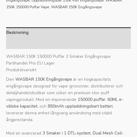
Engångsvape
,
Uppladdningsbar 150K Puff Engångsvape
,
WASBAR
150K 150000 Puffar Vape
,
WASBAR 150K Engångsvape
Beskrivning
Recensioner (0)
WASBAR 150K 150000 Puffar 3 Smaker Engångsvape
Partihandel Pris EU Lager
Produktöversikt
Den
WASBAR 150K Engångsvape
är en högkapacitets
engångsvape designad för vape-grossister, distributörer och
detaljhandelsbutiker som söker en premium stor-puff
vapingprodukt. Med en imponerande
150000 puffar
,
60ML e-
vätske kapacitet
, och
850mAh uppladdningsbart batteri
,
levererar denna enhet långvarig användning med stabil
ångprestanda.
Med en avancerad
3 Smaker i 1 DTL-system
,
Dual Mesh Coil-