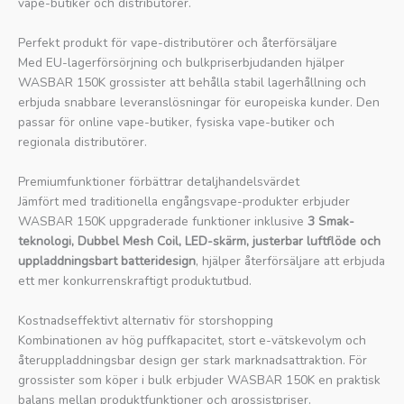
vape-butiker och distributörer.
Perfekt produkt för vape-distributörer och återförsäljare
Med EU-lagerförsörjning och bulkpriserbjudanden hjälper
WASBAR 150K grossister att behålla stabil lagerhållning och
erbjuda snabbare leveranslösningar för europeiska kunder. Den
passar för online vape-butiker, fysiska vape-butiker och
regionala distributörer.
Premiumfunktioner förbättrar detaljhandelsvärdet
Jämfört med traditionella engångsvape-produkter erbjuder
WASBAR 150K uppgraderade funktioner inklusive
3 Smak-
teknologi, Dubbel Mesh Coil, LED-skärm, justerbar luftflöde och
uppladdningsbart batteridesign
, hjälper återförsäljare att erbjuda
ett mer konkurrenskraftigt produktutbud.
Kostnadseffektivt alternativ för storshopping
Kombinationen av hög puffkapacitet, stort e-vätskevolym och
återuppladdningsbar design ger stark marknadsattraktion. För
grossister som köper i bulk erbjuder WASBAR 150K en praktisk
balans mellan produktfunktioner och grossistpriser.