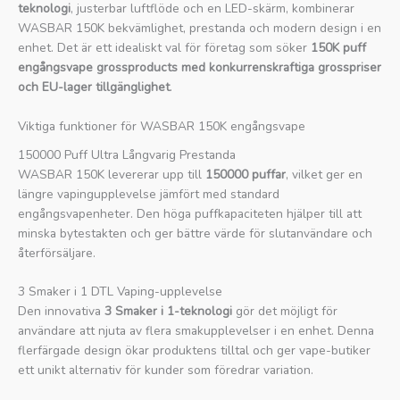
teknologi
, justerbar luftflöde och en LED-skärm, kombinerar
WASBAR 150K bekvämlighet, prestanda och modern design i en
enhet. Det är ett idealiskt val för företag som söker
150K puff
engångsvape grossproducts med konkurrenskraftiga grosspriser
och EU-lager tillgänglighet
.
Viktiga funktioner för WASBAR 150K engångsvape
150000 Puff Ultra Långvarig Prestanda
WASBAR 150K levererar upp till
150000 puffar
, vilket ger en
längre vapingupplevelse jämfört med standard
engångsvapenheter. Den höga puffkapaciteten hjälper till att
minska bytestakten och ger bättre värde för slutanvändare och
återförsäljare.
3 Smaker i 1 DTL Vaping-upplevelse
Den innovativa
3 Smaker i 1-teknologi
gör det möjligt för
användare att njuta av flera smakupplevelser i en enhet. Denna
flerfärgade design ökar produktens tilltal och ger vape-butiker
ett unikt alternativ för kunder som föredrar variation.