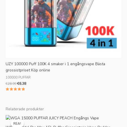
UZY 100000 Puff 100K 4 smaker i 1 engångsvape Bästa
grossistpriset Köp online
100000 PUFFAR
€
28.99
€
6.38
Betyg 1
av 5
Relaterade produkter
Ursprungligt
Nuvarande
pris
pris
REA!
REA!
var:
är: