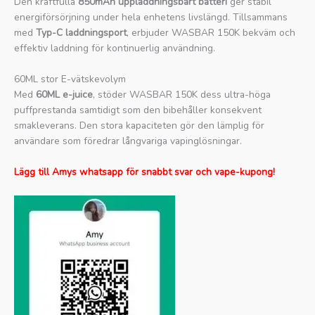
Den kraftfulla
850mAh uppladdningsbart batteri
ger stabil
energiförsörjning under hela enhetens livslängd. Tillsammans
med
Typ-C laddningsport
, erbjuder WASBAR 150K bekväm och
effektiv laddning för kontinuerlig användning.
60ML stor E-vätskevolym
Med
60ML e-juice
, stöder WASBAR 150K dess ultra-höga
puffprestanda samtidigt som den bibehåller konsekvent
smakleverans. Den stora kapaciteten gör den lämplig för
användare som föredrar långvariga vapinglösningar.
Lägg till Amys whatsapp för snabbt svar och vape-kupong!