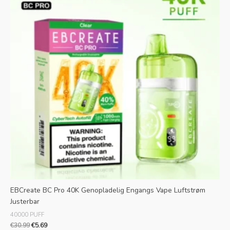
EBCreate BC Pro 40K Genopladelig Engangs Vape Luftstrøm
Justerbar
40000 PUFF
€
30.99
€
5.69