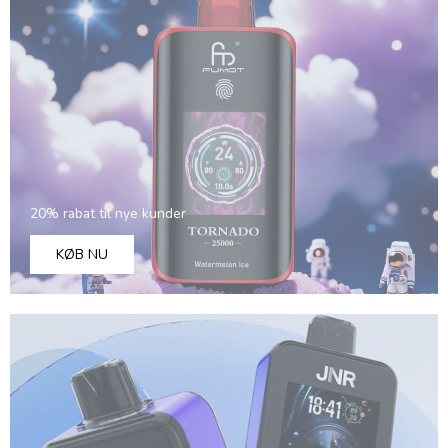
Slovak
Latvian
Lithuanian
Slovenian
Czech
Croatian
Greek
20% rabat til nye kunder
KØB NU