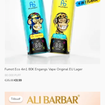
Fumot Eco 4in1 80K Engangs Vape Original EU Lager
80.000 PUFF
€
35.99
€
8.99
Oprindelig
Aktuel
pris
pris
Tilbud!
var:
er:
€80.00.
€60.00.