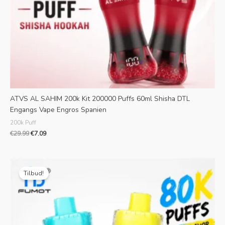
ATVS AL SAHIM 200k Kit 200000 Puffs 60ml Shisha DTL
Engangs Vape Engros Spanien
200k Puff
€
29.99
€
7.09
Oprindelig
Aktuel
pris
pris
Tilbud!
var:
er:
€35.99.
€8.99.