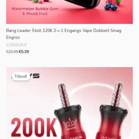
Bang Leader Stoll 120K 2-i-1 Engangs Vape Dobbelt Smag
Engros
120000 PUF
€
25.99
€
5.39
Oprindelig
Aktuel
pris
pris
Tilbud!
var:
er:
€29.99.
€7.09.