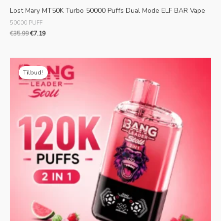
Lost Mary MT50K Turbo 50000 Puffs Dual Mode ELF BAR Vape
50000 PUFF
€
35.99
€
7.19
Oprindelig
Aktuel
pris
pris
Tilbud!
var:
er:
€25.99.
€5.39.