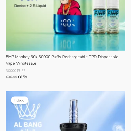
FIHP Monkey 30k 30000 Puffs Rechargeable TPD Disposable
Vape Wholesale
30000 PUFF
€
30.99
€
6.59
Oprindelig
Aktuel
pris
pris
Tilbud!
var:
er:
€36.99.
€6.69.