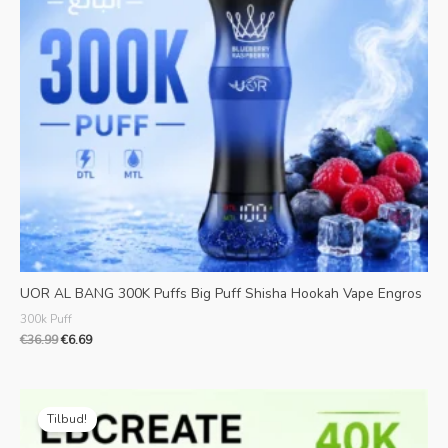
UOR AL BANG 300K Puffs Big Puff Shisha Hookah Vape Engros
300k Puff
€
36.99
€
6.69
Oprindelig
Aktuel
pris
pris
Tilbud!
var:
er:
€30.99.
€5.69.