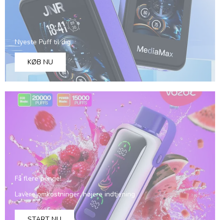
Nyeste Puff til dig
KØB NU
Få flere penge!
Lavere omkostninger, højere indtjening
START NU