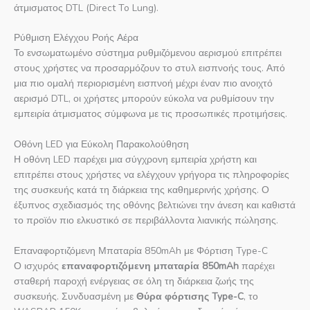
άτμισματος DTL (Direct To Lung).
Ρύθμιση Ελέγχου Ροής Αέρα
Το ενσωματωμένο σύστημα ρυθμιζόμενου αερισμού επιτρέπει
στους χρήστες να προσαρμόζουν το στυλ εισπνοής τους. Από
μια πιο ομαλή περιορισμένη εισπνοή μέχρι έναν πιο ανοιχτό
αερισμό DTL, οι χρήστες μπορούν εύκολα να ρυθμίσουν την
εμπειρία άτμισματος σύμφωνα με τις προσωπικές προτιμήσεις.
Οθόνη LED για Εύκολη Παρακολούθηση
Η οθόνη LED παρέχει μια σύγχρονη εμπειρία χρήστη και
επιτρέπει στους χρήστες να ελέγχουν γρήγορα τις πληροφορίες
της συσκευής κατά τη διάρκεια της καθημερινής χρήσης. Ο
έξυπνος σχεδιασμός της οθόνης βελτιώνει την άνεση και καθιστά
το προϊόν πιο ελκυστικό σε περιβάλλοντα λιανικής πώλησης.
Επαναφορτιζόμενη Μπαταρία 850mAh με Φόρτιση Type-C
Ο ισχυρός
επαναφορτιζόμενη μπαταρία 850mAh
παρέχει
σταθερή παροχή ενέργειας σε όλη τη διάρκεια ζωής της
συσκευής. Συνδυασμένη με
Θύρα φόρτισης Type-C
, το