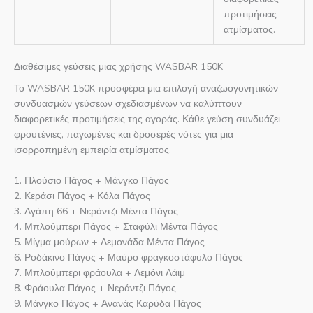
προτιμήσεις
ατμίσματος.
Διαθέσιμες γεύσεις μιας χρήσης WASBAR 150K
Το WASBAR 150K προσφέρει μια επιλογή αναζωογονητικών
συνδυασμών γεύσεων σχεδιασμένων να καλύπτουν
διαφορετικές προτιμήσεις της αγοράς. Κάθε γεύση συνδυάζει
φρουτένιες, παγωμένες και δροσερές νότες για μια
ισορροπημένη εμπειρία ατμίσματος.
1. Πλούσιο Πάγος + Μάνγκο Πάγος
2. Κεράσι Πάγος + Κόλα Πάγος
3. Αγάπη 66 + Νεράντζι Μέντα Πάγος
4. Μπλούμπερι Πάγος + Σταφύλι Μέντα Πάγος
5. Μίγμα μούρων + Λεμονάδα Μέντα Πάγος
6. Ροδάκινο Πάγος + Μαύρο φραγκοστάφυλο Πάγος
7. Μπλούμπερι φράουλα + Λεμόνι Λάιμ
8. Φράουλα Πάγος + Νεράντζι Πάγος
9. Μάνγκο Πάγος + Ανανάς Καρύδα Πάγος