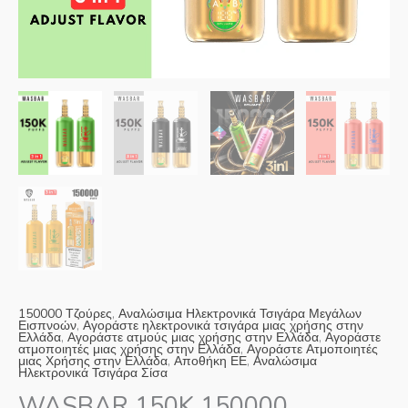
Slovak
Danish
Latvian
Lithuanian
Slovenian
Czech
Croatian
150000 Τζούρες
,
Αναλώσιμα Ηλεκτρονικά Τσιγάρα Μεγάλων
Εισπνοών
,
Αγοράστε ηλεκτρονικά τσιγάρα μιας χρήσης στην
Ελλάδα
,
Αγοράστε ατμούς μιας χρήσης στην Ελλάδα
,
Αγοράστε
ατμοποιητές μιας χρήσης στην Ελλάδα
,
Αγοράστε Ατμοποιητές
μιας Χρήσης στην Ελλάδα
,
Αποθήκη ΕΕ
,
Αναλώσιμα
Ηλεκτρονικά Τσιγάρα Σίσα
WASBAR 150K 150000