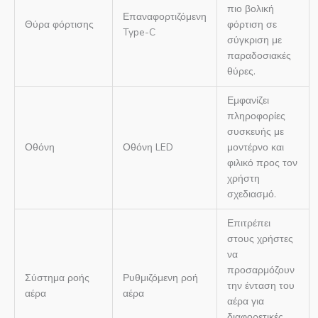
πιο βολική
Επαναφορτιζόμενη
Θύρα φόρτισης
φόρτιση σε
Type-C
σύγκριση με
παραδοσιακές
θύρες.
Εμφανίζει
πληροφορίες
συσκευής με
Οθόνη
Οθόνη LED
μοντέρνο και
φιλικό προς τον
χρήστη
σχεδιασμό.
Επιτρέπει
στους χρήστες
να
προσαρμόζουν
Σύστημα ροής
Ρυθμιζόμενη ροή
την ένταση του
αέρα
αέρα
αέρα για
διαφορετικές