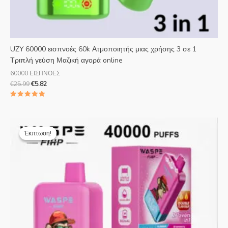
UZY 60000 εισπνοές 60k Ατμοποιητής μιας χρήσης 3 σε 1
Τριπλή γεύση Μαζική αγορά online
60000 ΕΙΣΠΝΟΕΣ
€
25.99
€
5.82
Βαθμολογήθηκε
με
5.00
από 5
Η
Η
αρχική
τρέχουσα
Έκπτωση!
Έκπτωση!
τιμή
τιμή
ήταν:
είναι:
€25.99.
€4.69.