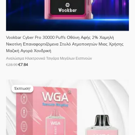
Vookbar Cyber Pro 30000 Puffs Οθόνη Αφής 2% Χαμηλή
Νικοτίνη Επαναφορτιζόμενα Στυλό Ατμοποιητών Μιας Χρήσης
Μαζική Αγορά Χονδρική
Αναλώσιμα Ηλεκτρονικά Τσιγάρα Μεγάλων Εισπνοών
€
28.99
€
7.84
Η
Η
αρχική
τρέχουσα
Έκπτωση!
Έκπτωση!
τιμή
τιμή
ήταν:
είναι:
€20.00.
€4.95.