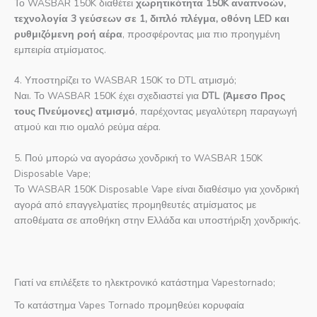
Το WASBAR 150K διαθέτει
χωρητικότητα 150K αναπνοών,
τεχνολογία 3 γεύσεων σε 1, διπλό πλέγμα, οθόνη LED και
ρυθμιζόμενη ροή αέρα
, προσφέροντας μια πιο προηγμένη
εμπειρία ατμίσματος.
4. Υποστηρίζει το WASBAR 150K το DTL ατμισμό;
Ναι. Το WASBAR 150K έχει σχεδιαστεί για
DTL (Άμεσο Προς
τους Πνεύμονες) ατμισμό
, παρέχοντας μεγαλύτερη παραγωγή
ατμού και πιο ομαλό ρεύμα αέρα.
5. Πού μπορώ να αγοράσω χονδρική το WASBAR 150K
Disposable Vape;
Το WASBAR 150K Disposable Vape είναι διαθέσιμο για χονδρική
αγορά από επαγγελματίες προμηθευτές ατμίσματος με
αποθέματα σε αποθήκη στην Ελλάδα και υποστήριξη χονδρικής.
Γιατί να επιλέξετε το ηλεκτρονικό κατάστημα Vapestornado;
Το κατάστημα Vapes Tornado προμηθεύει κορυφαία