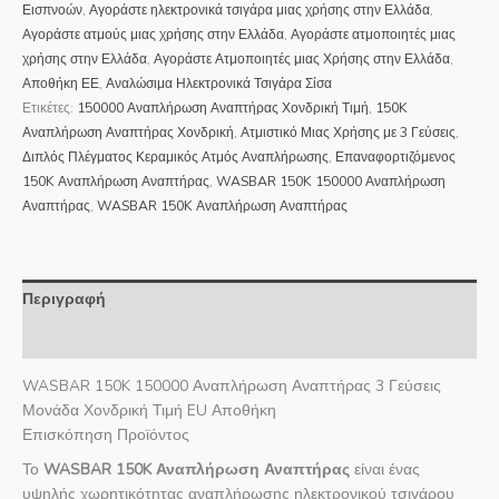
Εισπνοών
,
Αγοράστε ηλεκτρονικά τσιγάρα μιας χρήσης στην Ελλάδα
,
Αγοράστε ατμούς μιας χρήσης στην Ελλάδα
,
Αγοράστε ατμοποιητές μιας
χρήσης στην Ελλάδα
,
Αγοράστε Ατμοποιητές μιας Χρήσης στην Ελλάδα
,
Αποθήκη ΕΕ
,
Αναλώσιμα Ηλεκτρονικά Τσιγάρα Σίσα
Ετικέτες:
150000 Αναπλήρωση Αναπτήρας Χονδρική Τιμή
,
150K
Αναπλήρωση Αναπτήρας Χονδρική
,
Ατμιστικό Μιας Χρήσης με 3 Γεύσεις
,
Διπλός Πλέγματος Κεραμικός Ατμός Αναπλήρωσης
,
Επαναφορτιζόμενος
150K Αναπλήρωση Αναπτήρας
,
WASBAR 150K 150000 Αναπλήρωση
Αναπτήρας
,
WASBAR 150K Αναπλήρωση Αναπτήρας
Περιγραφή
Αξιολογήσεις (1)
WASBAR 150K 150000 Αναπλήρωση Αναπτήρας 3 Γεύσεις
Μονάδα Χονδρική Τιμή EU Αποθήκη
Επισκόπηση Προϊόντος
Το
WASBAR 150K Αναπλήρωση Αναπτήρας
είναι ένας
υψηλής χωρητικότητας αναπλήρωσης ηλεκτρονικού τσιγάρου