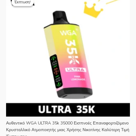
Έκπτωση!
Έκπτωση!
τιμή
τιμή
ήταν:
είναι:
€25.99.
€5.19.
Αυθεντικό WGA ULTRA 35k 35000 Εισπνοές Επαναφορτιζόμενο
Κρυσταλλικό Ατμοποιητής μιας Χρήσης Νικοτίνης Καλύτερη Τιμή