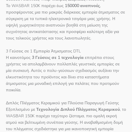
Το WASBAR 150K παρέχει έως
150000 αναπνοές
,
προσφέροντας μια πιο μακράς διάρκειας εμπειρία άτμισματος σε
σύγκριση με τα τυπικά ηλεκτρονικά τσιγάρα μιας χρήσης. Η
υψηλή χωρητικότητα αναπνοών βοηθά στη μείωση της
συχνότητας αντικατάστασης και προσφέρει καλύτερη αξία για
τους τελικούς χρήστες και τους λιανοπωλητές.
3 Γεύσεις σε 1 Εμπειρία Άτμισματος DTL
Η καινοτόμος
3 Γεύσεις σε 1 τεχνολογία
επιτρέπει στους
χρήστες να απολαμβάνουν πολλαπλές γευστικές εμπειρίες σε
μία συσκευή. Αυτός ο πολυ-γεύσεων σχεδιασμός αυξάνει την
ελκυστικότητα του προϊόντος και δίνει στα καταστήματα
άτμισματος μια μοναδική επιλογή για πελάτες που προτιμούν
ποικιλία.
Διπλός Πλέγματος Κεραμικού για Πλούσια Παραγωγή Γεύσης
Εξοπλισμένο με
Τεχνολογία Διπλού Πλέγματος Κεραμικού
, το
WASBAR 150K παρέχει ταχύτερο ζέσταμα, πιο ομαλή εκροή
ατμού και βελτιωμένη συνέπεια γεύσης. Η αναβαθμισμένη δομή
του πλέγματος σχεδιάστηκε για μια ικανοποιητική εμπειρία