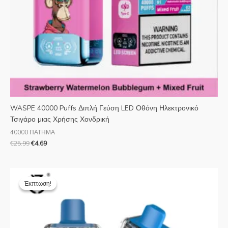
WASPE 40000 Puffs Διπλή Γεύση LED Οθόνη Ηλεκτρονικό
Τσιγάρο μιας Χρήσης Χονδρική
40000 ΠΑΤΗΜΑ
€
25.99
€
4.69
Η
Η
αρχική
τρέχουσα
Έκπτωση!
Έκπτωση!
τιμή
τιμή
ήταν:
είναι:
€28.99.
€6.38.