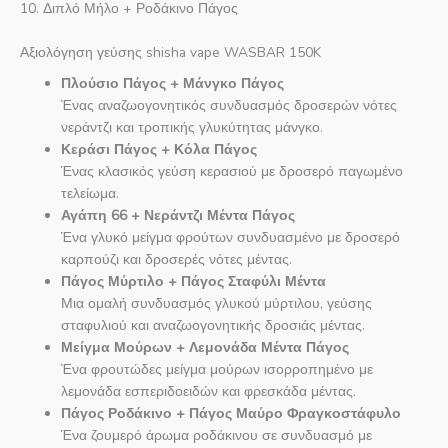
10. Διπλό Μήλο + Ροδάκινο Πάγος
Αξιολόγηση γεύσης shisha vape WASBAR 150K
Πλούσιο Πάγος + Μάνγκο Πάγος
Ένας αναζωογονητικός συνδυασμός δροσερών νότες
νεράντζι και τροπικής γλυκύτητας μάνγκο.
Κεράσι Πάγος + Κόλα Πάγος
Ένας κλασικός γεύση κερασιού με δροσερό παγωμένο
τελείωμα.
Αγάπη 66 + Νεράντζι Μέντα Πάγος
Ένα γλυκό μείγμα φρούτων συνδυασμένο με δροσερό
καρπούζι και δροσερές νότες μέντας.
Πάγος Μύρτιλο + Πάγος Σταφύλι Μέντα
Μια ομαλή συνδυασμός γλυκού μύρτιλου, γεύσης
σταφυλιού και αναζωογονητικής δροσιάς μέντας.
Μείγμα Μούρων + Λεμονάδα Μέντα Πάγος
Ένα φρουτώδες μείγμα μούρων ισορροπημένο με
λεμονάδα εσπεριδοειδών και φρεσκάδα μέντας.
Πάγος Ροδάκινο + Πάγος Μαύρο Φραγκοστάφυλο
Ένα ζουμερό άρωμα ροδάκινου σε συνδυασμό με