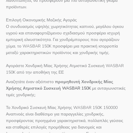
λιανοπωλητές να προσφέρουν μια πιο ανταγωνιστική γκάμα
προϊόντων.
Επιλογή Οικονομικής Μαζικής Αγοράς
Ο συνδυασμός υψηλής χωρητικότητας καπνού, μεγάλου όγκου
υγρού και επαναφορτιζόμενου σχεδιασμού προσφέρει ισχυρή
εμπορική ελκυστικότητα. Για χονδρέμπορους που αγοράζουν
χύμα, το WASBAR 150K προσφέρει μια πρακτική ισορροπία
μεταξύ χαρακτηριστικών προϊόντος και χονδρικής τιμής.
Αγοράστε Χονδρική Μίας Χρήσης Ατμιστικό Συσκευή WASBAR
150K από την αποθήκη της ΕΕ
Αναζητάτε έναν αξιόπιστο
προμηθευτή Χονδρικής Μίας
Χρήσης Ατμιστικό Συσκευή WASBAR 150K
με ανταγωνιστικές
τιμές χονδρικής;
Το Χονδρικό Συσκευή Μίας Χρήσης WASBAR 150K 150000
Αναπνοές είναι διαθέσιμο για παραγγελίες χονδρικής,
προσφέροντας προηγμένα χαρακτηριστικά, πολλαπλές γεύσεις
και σταθερές επιλογές προμήθειας για διανομείς και