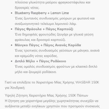
πλούσια γλυκύτητα μαύρου φραγκοστάφυλου και
δροσερές νότες.
Blueberry Raspberry + Lemon Lime
Ένας ζωντανός συνδυασμός μούρων με φωτεινό και
αναζωογονητικό τελείωμα λεμονιού-λάιμ.
Πάγος Φράουλα + Πάγος Καρπούζι
Ένα δημοφιλές φρουτώδες ζευγάρι με γλυκιά γεύση
φράουλας και δροσερό καρπούζι.
Μάνγκο Πάγος + Πάγος Ανανάς Καρύδα
Ένας τροπικός συνδυασμός γεύσεων με μάνγκο, ανανά
και κρεμώδη νότες καρύδας.
Διπλό Μήλο + Πάγος Ροδάκινο
Ένας ομαλός συνδυασμός φρούτων με κλασικό διπλό
μήλο και ζουμερό ροδάκινο.
Γιατί να επιλέξετε το Χειριστήριο Μίας Χρήσης WASBAR 150K
για Χονδρική;
Υψηλή Ζήτηση Χειριστήριο Μίας Χρήσης 150K Πάπων
Η ζήτηση για χειριστήρια μεγάλης χωρητικότητας συνεχίζει να
αυξάνεται μεταξύ ενηλίκων χρηστών που προτιμούν συσκευές