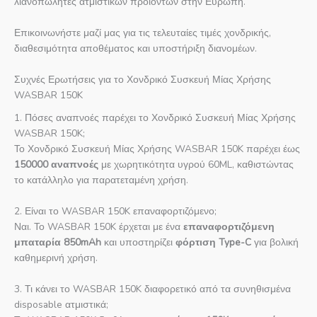
λιανοπωλητές ατμιστικών προϊόντων στην Ευρώπη.
Επικοινωνήστε μαζί μας για τις τελευταίες τιμές χονδρικής,
διαθεσιμότητα αποθέματος και υποστήριξη διανομέων.
Συχνές Ερωτήσεις για το Χονδρικό Συσκευή Μίας Χρήσης
WASBAR 150K
1. Πόσες αναπνοές παρέχει το Χονδρικό Συσκευή Μίας Χρήσης
WASBAR 150K;
Το Χονδρικό Συσκευή Μίας Χρήσης WASBAR 150K παρέχει έως
150000 αναπνοές
με χωρητικότητα υγρού 60ML, καθιστώντας
το κατάλληλο για παρατεταμένη χρήση.
2. Είναι το WASBAR 150K επαναφορτιζόμενο;
Ναι. Το WASBAR 150K έρχεται με ένα
επαναφορτιζόμενη
μπαταρία 850mAh
και υποστηρίζει
φόρτιση Type-C
για βολική
καθημερινή χρήση.
3. Τι κάνει το WASBAR 150K διαφορετικό από τα συνηθισμένα
disposable ατμιστικά;