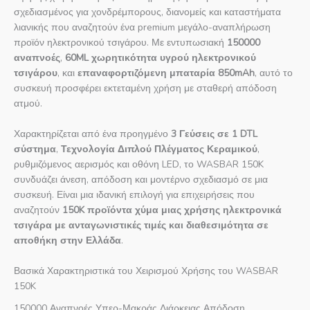
σχεδιασμένος για χονδρέμπορους, διανομείς και καταστήματα
λιανικής που αναζητούν ένα premium μεγάλο-αναπλήρωση
προϊόν ηλεκτρονικού τσιγάρου. Με εντυπωσιακή
150000
αναπνοές
,
60ML χωρητικότητα υγρού ηλεκτρονικού
τσιγάρου
, και
επαναφορτιζόμενη μπαταρία 850mAh
, αυτό το
συσκευή προσφέρει εκτεταμένη χρήση με σταθερή απόδοση
ατμού.
Χαρακτηρίζεται από ένα προηγμένο
3 Γεύσεις σε 1 DTL
σύστημα
,
Τεχνολογία Διπλού Πλέγματος Κεραμικού
,
ρυθμιζόμενος αερισμός και οθόνη LED, το WASBAR 150K
συνδυάζει άνεση, απόδοση και μοντέρνο σχεδιασμό σε μια
συσκευή. Είναι μια ιδανική επιλογή για επιχειρήσεις που
αναζητούν
150K προϊόντα χύμα μιας χρήσης ηλεκτρονικά
τσιγάρα με ανταγωνιστικές τιμές και διαθεσιμότητα σε
αποθήκη στην Ελλάδα
.
Βασικά Χαρακτηριστικά του Χειρισμού Χρήσης του WASBAR
150K
150000 Αναπνοές Υπερ-Μακράς Διάρκειας Απόδοση