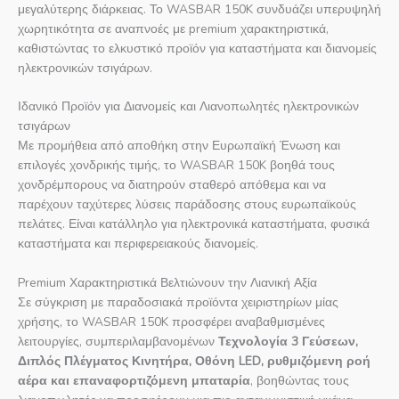
μεγαλύτερης διάρκειας. Το WASBAR 150K συνδυάζει υπερυψηλή
χωρητικότητα σε αναπνοές με premium χαρακτηριστικά,
καθιστώντας το ελκυστικό προϊόν για καταστήματα και διανομείς
ηλεκτρονικών τσιγάρων.
Ιδανικό Προϊόν για Διανομείς και Λιανοπωλητές ηλεκτρονικών
τσιγάρων
Με προμήθεια από αποθήκη στην Ευρωπαϊκή Ένωση και
επιλογές χονδρικής τιμής, το WASBAR 150K βοηθά τους
χονδρέμπορους να διατηρούν σταθερό απόθεμα και να
παρέχουν ταχύτερες λύσεις παράδοσης στους ευρωπαϊκούς
πελάτες. Είναι κατάλληλο για ηλεκτρονικά καταστήματα, φυσικά
καταστήματα και περιφερειακούς διανομείς.
Premium Χαρακτηριστικά Βελτιώνουν την Λιανική Αξία
Σε σύγκριση με παραδοσιακά προϊόντα χειριστηρίων μίας
χρήσης, το WASBAR 150K προσφέρει αναβαθμισμένες
λειτουργίες, συμπεριλαμβανομένων
Τεχνολογία 3 Γεύσεων,
Διπλός Πλέγματος Κινητήρα, Οθόνη LED, ρυθμιζόμενη ροή
αέρα και επαναφορτιζόμενη μπαταρία
, βοηθώντας τους