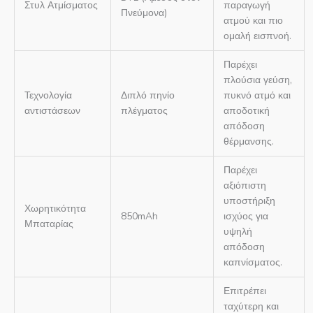
Στυλ Ατμίσματος
παραγωγή
Πνεύμονα)
ατμού και πιο
ομαλή εισπνοή.
Παρέχει
πλούσια γεύση,
Τεχνολογία
Διπλό πηνίο
πυκνό ατμό και
αντιστάσεων
πλέγματος
αποδοτική
απόδοση
θέρμανσης.
Παρέχει
αξιόπιστη
υποστήριξη
Χωρητικότητα
850mAh
ισχύος για
Μπαταρίας
υψηλή
απόδοση
καπνίσματος.
Επιτρέπει
ταχύτερη και