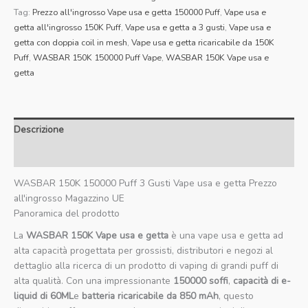
Tag:
Prezzo all'ingrosso Vape usa e getta 150000 Puff
,
Vape usa e
getta all'ingrosso 150K Puff
,
Vape usa e getta a 3 gusti
,
Vape usa e
getta con doppia coil in mesh
,
Vape usa e getta ricaricabile da 150K
Puff
,
WASBAR 150K 150000 Puff Vape
,
WASBAR 150K Vape usa e
getta
Descrizione
Recensioni (0)
WASBAR 150K 150000 Puff 3 Gusti Vape usa e getta Prezzo
all'ingrosso Magazzino UE
Panoramica del prodotto
La
WASBAR 150K Vape usa e getta
è una vape usa e getta ad
alta capacità progettata per grossisti, distributori e negozi al
dettaglio alla ricerca di un prodotto di vaping di grandi puff di
alta qualità. Con una impressionante
150000 soffi
,
capacità di e-
liquid di 60ML
e
batteria ricaricabile da 850 mAh
, questo