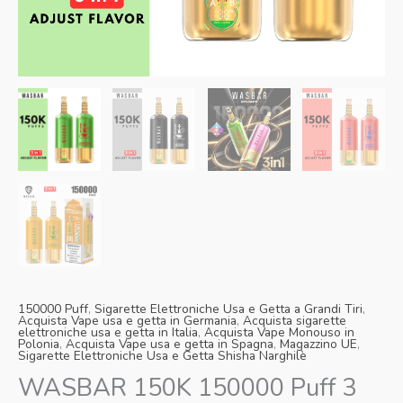
Danish
Latvian
Lithuanian
Slovenian
Czech
Croatian
Greek
150000 Puff
,
Sigarette Elettroniche Usa e Getta a Grandi Tiri
,
Acquista Vape usa e getta in Germania
,
Acquista sigarette
elettroniche usa e getta in Italia
,
Acquista Vape Monouso in
Polonia
,
Acquista Vape usa e getta in Spagna
,
Magazzino UE
,
Sigarette Elettroniche Usa e Getta Shisha Narghilè
WASBAR 150K 150000 Puff 3