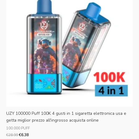
€28.99.
€6.38.
UZY 100000 Puff 100K 4 gusti in 1 sigaretta elettronica usa e
getta miglior prezzo all'ingrosso acquista online
100.000 PUFF
€
28.99
€
6.38