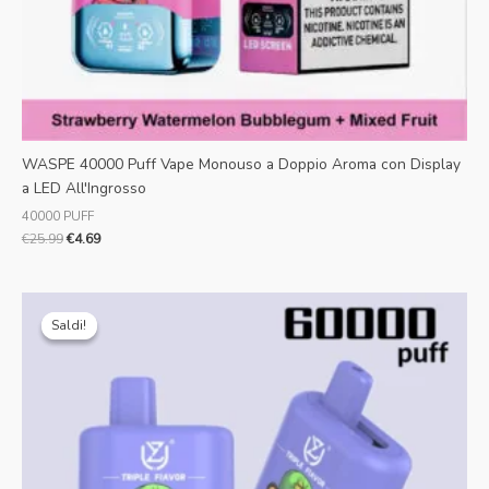
WASPE 40000 Puff Vape Monouso a Doppio Aroma con Display
a LED All'Ingrosso
40000 PUFF
€
25.99
€
4.69
Il
Il
prezzo
prezzo
Saldi!
Saldi!
originale
attuale
era:
è:
€25.99.
€5.82.