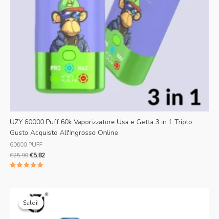
UZY 60000 Puff 60k Vaporizzatore Usa e Getta 3 in 1 Triplo
Gusto Acquisto All'Ingrosso Online
60000 PUFF
€
25.99
€
5.82
Valutato
5.00
su 5
Il
Il
prezzo
prezzo
Saldi!
Saldi!
originale
attuale
era:
è: