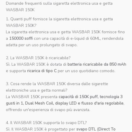
Domande frequenti sulla sigaretta elettronica usa e getta
WASBAR 150K
1. Quanti puff fornisce la sigaretta elettronica usa e getta
WASBAR 150K?
La sigaretta elettronica usa e getta WASBAR 150K fornisce fino
a
150000 soffi
con una capacità di e-liquid di 60ML, rendendola
adatta per un uso prolungato di svapo.
2. La WASBAR 150K è ricaricabile?
Sì. La WASBAR 150K è dotata di
batteria ricaricabile da 850 mAh
e supporta
ricarica di tipo C
per un uso quotidiano comodo.
3. Cosa rende la WASBAR 150K diversa dalle sigarette
elettroniche usa e getta normali?
La WASBAR 150K presenta
capacità di 150K puff, tecnologia 3
gusti in 1, Dual Mesh Coil, display LED e flusso d'aria regolabile
,
offrendo un'esperienza di svapo più avanzata.
4. Il WASBAR 150K supporta lo svapo DTL?
Sì. Il WASBAR 150K è progettato per
svapo DTL (Direct To