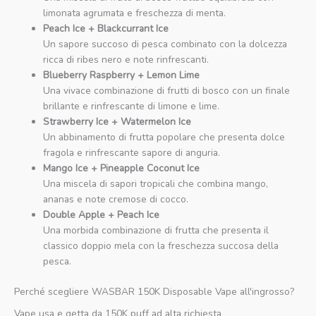
limonata agrumata e freschezza di menta.
Peach Ice + Blackcurrant Ice
Un sapore succoso di pesca combinato con la dolcezza
ricca di ribes nero e note rinfrescanti.
Blueberry Raspberry + Lemon Lime
Una vivace combinazione di frutti di bosco con un finale
brillante e rinfrescante di limone e lime.
Strawberry Ice + Watermelon Ice
Un abbinamento di frutta popolare che presenta dolce
fragola e rinfrescante sapore di anguria.
Mango Ice + Pineapple Coconut Ice
Una miscela di sapori tropicali che combina mango,
ananas e note cremose di cocco.
Double Apple + Peach Ice
Una morbida combinazione di frutta che presenta il
classico doppio mela con la freschezza succosa della
pesca.
Perché scegliere WASBAR 150K Disposable Vape all'ingrosso?
Vape usa e getta da 150K puff ad alta richiesta