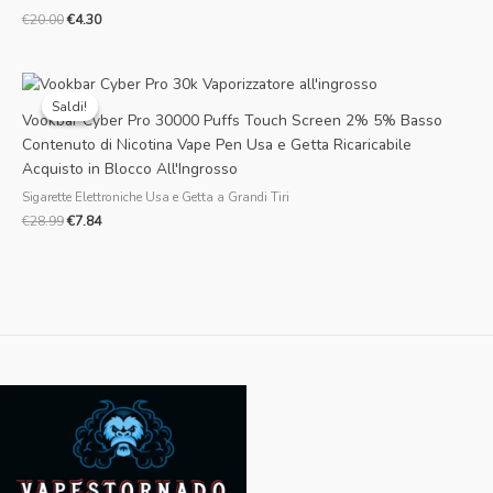
€
20.00
€
4.30
Il
Il
prezzo
prezzo
Saldi!
Saldi!
originale
attuale
Vookbar Cyber Pro 30000 Puffs Touch Screen 2% 5% Basso
era:
è:
Contenuto di Nicotina Vape Pen Usa e Getta Ricaricabile
€28.99.
€7.84.
Acquisto in Blocco All'Ingrosso
Sigarette Elettroniche Usa e Getta a Grandi Tiri
€
28.99
€
7.84