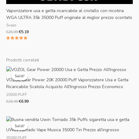
Vaporizzatore usa e getta ricaricabile al cristallo con nicotina
WGA ULTRA 35k 35000 Puff originale al miglior prezzo scontato
Svapo
€
25.99
€
5.19
Valutato
5.00
su 5
Prodotti correlati
Il
Il
prezzo
prezzo
Saldi!
Saldi!
originale
attuale
VOZOL Gear Power 20K 20000 Puff Vaporizzatore Usa e Getta
era:
è:
Ricaricabile Scatola Acquisto All'Ingrosso Prezzo Economico
€26.99.
€6.99.
20000 PUFF
€
26.99
€
6.99
Il
Il
prezzo
prezzo
Saldi!
Saldi!
originale
attuale
UWIN Tornado Vape Musica 35000 Tiri Prezzo all'ingrosso
era:
è:
35000 PUFF
€20.00.
€4.30.