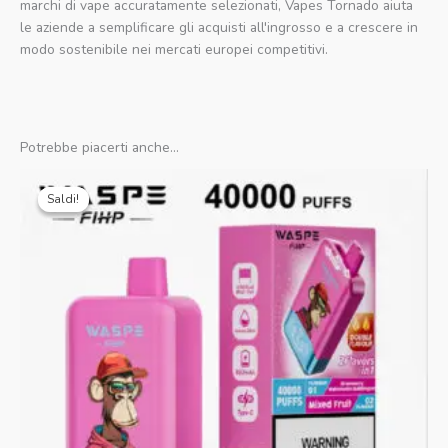
marchi di vape accuratamente selezionati, Vapes Tornado aiuta
le aziende a semplificare gli acquisti all'ingrosso e a crescere in
modo sostenibile nei mercati europei competitivi.
Potrebbe piacerti anche...
Il
Il
prezzo
prezzo
Saldi!
Saldi!
originale
attuale
era:
è:
€25.99.
€4.69.