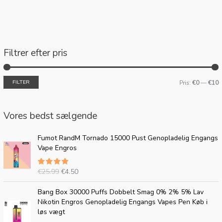
Filtrer efter pris
FILTER
Pris:
€0
—
€10
Vores bedst sælgende
O
A
Fumot RandM Tornado 15000 Pust Genopladelig Engangs
p
k
Vape Engros
r
t
i
u
€
25.99
€
4.50
Bedømt
n
e
5.00
ud af
d
l
5
O
A
Bang Box 30000 Puffs Dobbelt Smag 0% 2% 5% Lav
e
p
p
k
Nikotin Engros Genopladelig Engangs Vapes Pen Køb i
l
r
r
t
løs vægt
i
i
i
u