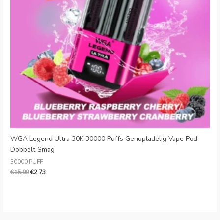
Slovak
Latvian
Lithuanian
Slovenian
Czech
Croatian
Greek
WGA Legend Ultra 30K 30000 Puffs Genopladelig Vape Pod
Dobbelt Smag
30000 PUFF
€
15.99
€
2.73