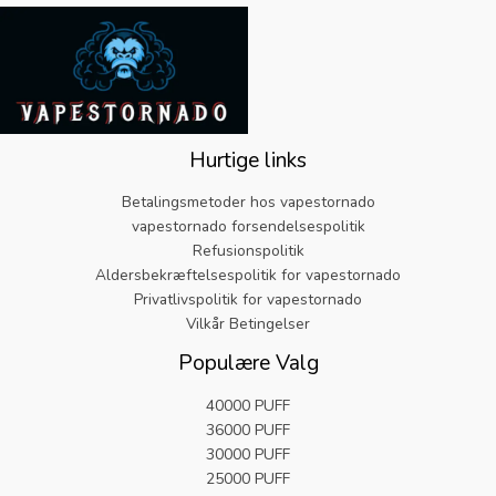
v
6
g
s
2
a
.
p
e
.
r
1
r
r
9
:
9
i
:
9
€
.
s
€
.
2
v
5
5
a
.
.
Hurtige links
r
8
9
:
2
9
Betalingsmetoder hos vapestornado
€
.
.
vapestornado forsendelsespolitik
2
Refusionspolitik
5
Aldersbekræftelsespolitik for vapestornado
.
9
Privatlivspolitik for vapestornado
9
Vilkår Betingelser
.
Populære Valg
40000 PUFF
36000 PUFF
30000 PUFF
25000 PUFF