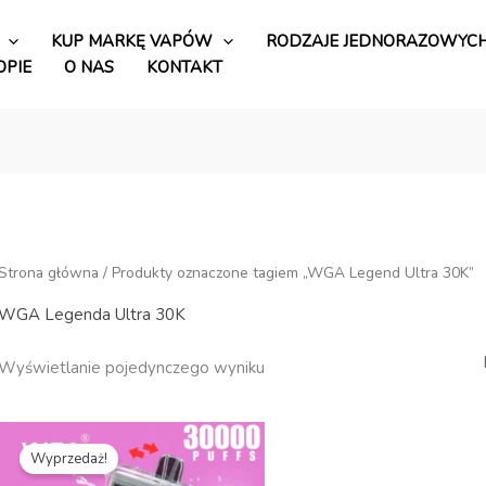
KUP MARKĘ VAPÓW
RODZAJE JEDNORAZOWYCH
OPIE
O NAS
KONTAKT
Strona główna
/ Produkty oznaczone tagiem „WGA Legend Ultra 30K”
WGA Legenda Ultra 30K
Wyświetlanie pojedynczego wyniku
Cena
Aktualna
oryginalna
cena
Wyprzedaż!
wynosiła:
to:
€15.99.
€2.73.