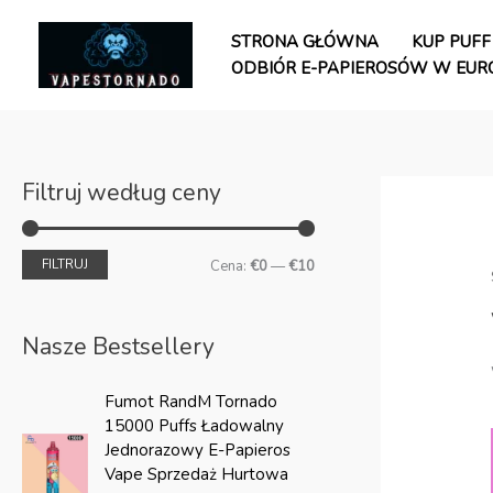
Przejdź
C
C
do
STRONA GŁÓWNA
KUP PUFF
e
e
treści
ODBIÓR E-PAPIEROSÓW W EUR
n
n
a
a
m
m
i
a
Filtruj według ceny
n
k
.
s
FILTRUJ
Cena:
€0
—
€10
.
Nasze Bestsellery
C
A
Fumot RandM Tornado
e
k
15000 Puffs Ładowalny
n
t
Jednorazowy E-Papieros
a
u
Vape Sprzedaż Hurtowa
o
a