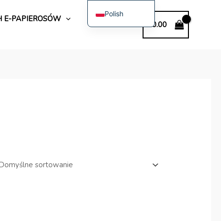
Polish
 E-PAPIEROSÓW
€
0.00
English
Spanish
German
Bulgarian
Italian
Dutch
French
Swedish
Portuguese
Hungarian
Romanian
Slovak