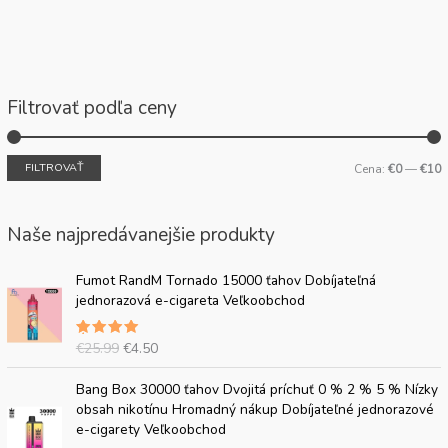
Filtrovať podľa ceny
FILTROVAŤ
Cena:
€0
—
€10
Naše najpredávanejšie produkty
P
A
Fumot RandM Tornado 15000 ťahov Dobíjateľná
ô
k
jednorazová e-cigareta Veľkoobchod
v
t
o
u
€
25.99
€
4.50
Hodnoten
d
á
é
5.00
z 5
n
l
P
A
Bang Box 30000 ťahov Dvojitá príchuť 0 % 2 % 5 % Nízky
á
n
ô
k
obsah nikotínu Hromadný nákup Dobíjateľné jednorazové
c
a
v
t
e-cigarety Veľkoobchod
e
c
o
u