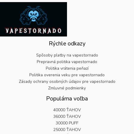
a
:
n
e
9
.
:
€
a
n
9
€
6
b
a
.
2
.
o
j
5
1
l
e
.
9
a
:
9
.
:
€
9
Rýchle odkazy
€
5
.
2
.
Spôsoby platby na vapestornado
5
8
Prepravná politika vapestornado
.
2
Politika vrátenia peňazí
9
.
Politika overenia veku pre vapestornado
9
.
Zásady ochrany osobných údajov pre vapestornado
Zmluvné podmienky
Populárna voľba
40000 ŤAHOV
36000 ŤAHOV
30000 PUFF
25000 ŤAHOV