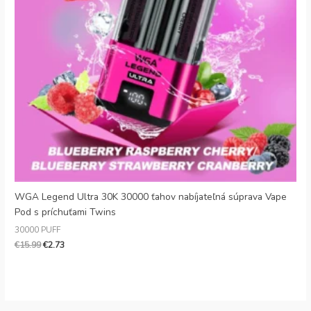
Danish
Latvian
Lithuanian
Slovenian
Czech
Croatian
Greek
WGA Legend Ultra 30K 30000 ťahov nabíjateľná súprava Vape
Pod s príchuťami Twins
30000 PUFF
€
15.99
€
2.73