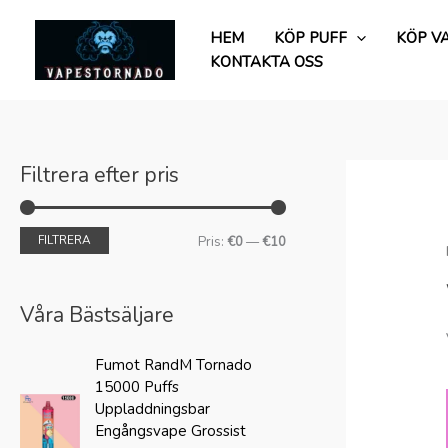
Hoppa
M
M
till
HEM
KÖP PUFF
KÖP V
i
a
innehåll
KONTAKTA OSS
n
x
p
p
r
r
i
i
Filtrera efter pris
s
s
FILTRERA
Pris:
€0
—
€10
Våra Bästsäljare
U
N
Fumot RandM Tornado
r
u
15000 Puffs
s
v
Uppladdningsbar
p
a
Engångsvape Grossist
r
r