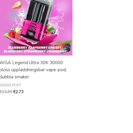
WGA Legend Ultra 30K 30000
bloss uppladdningsbar vape-pod,
dubbla smaker
30000 PUFF
€
15.99
€
2.73