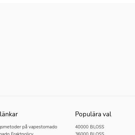
länkar
Populära val
gsmetoder på vapestornado
40000 BLOSS
nado Fraktpolicy
36000 BLOSS