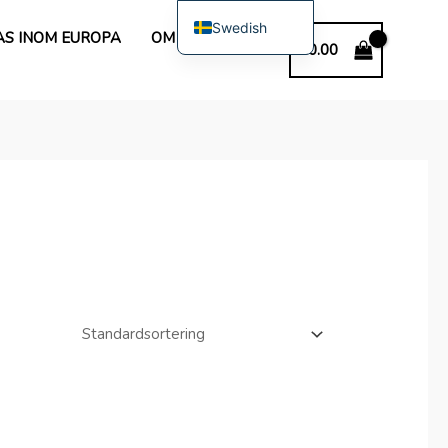
Swedish
AS INOM EUROPA
OM OSS
€
0.00
English
Spanish
Polish
German
Bulgarian
Italian
Dutch
French
Portuguese
Hungarian
Romanian
Slovak