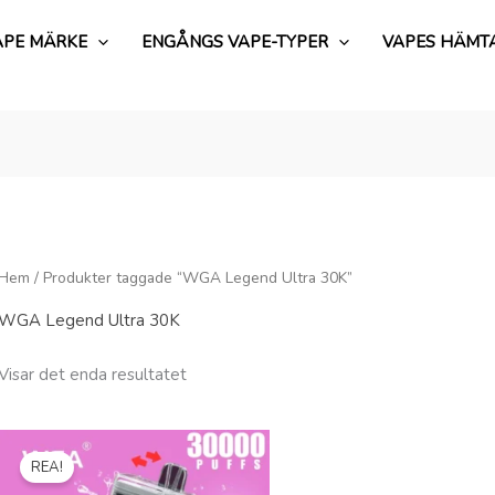
APE MÄRKE
ENGÅNGS VAPE-TYPER
VAPES HÄMT
Hem
/ Produkter taggade “WGA Legend Ultra 30K”
WGA Legend Ultra 30K
Visar det enda resultatet
Ursprungligt
Nuvarande
pris
pris
REA!
var:
är:
€15.99.
€2.73.