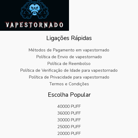
a
.
i
:
9
:
n
€
9
€
a
5
.
2
l
.
5
e
8
.
r
2
9
Ligações Rápidas
a
.
9
:
.
Métodos de Pagamento em vapestornado
€
Política de Envio de vapestornado
2
Política de Reembolso
5
Política de Verificação de Idade para vapestornado
.
9
Política de Privacidade para vapestornado
9
Termos e Condições
.
Escolha Popular
40000 PUFF
36000 PUFF
30000 PUFF
25000 PUFF
20000 PUFF