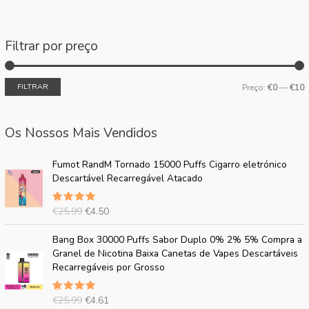
Filtrar por preço
FILTRAR
Preço:
€0
—
€10
Os Nossos Mais Vendidos
O
P
Fumot RandM Tornado 15000 Puffs Cigarro eletrónico
p
r
Descartável Recarregável Atacado
r
e
e
ç
€
25.99
€
4.50
Avaliado
ç
o
em
5.00
o
a
de 5
O
P
Bang Box 30000 Puffs Sabor Duplo 0% 2% 5% Compra a
o
t
p
r
Granel de Nicotina Baixa Canetas de Vapes Descartáveis
r
u
r
e
Recarregáveis por Grosso
i
a
e
ç
g
l
ç
o
i
:
€
25.99
€
4.61
Avaliado
o
a
em
5.00