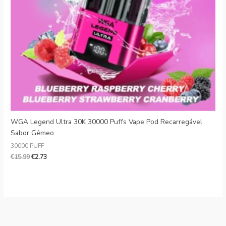
Danish
Latvian
Lithuanian
Slovenian
Czech
Croatian
Greek
WGA Legend Ultra 30K 30000 Puffs Vape Pod Recarregável
Sabor Gémeo
30000 PUFF
€
15.99
€
2.73