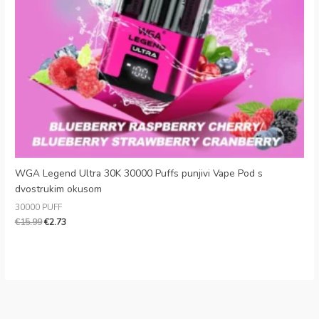
Slovak
Danish
Latvian
Lithuanian
Slovenian
Czech
Greek
WGA Legend Ultra 30K 30000 Puffs punjivi Vape Pod s
dvostrukim okusom
30000 PUFF
€
15.99
€
2.73