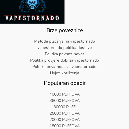
i
:
n
e
2
.
l
€
a
n
.
a
6
j
a
9
:
.
e
j
9
€
1
b
e
.
2
9
Brze poveznice
i
:
5
.
l
€
.
Metode plaćanja na vapestornado
a
5
9
vapestornado politika dostave
:
.
9
Politika povrata novca
€
8
.
Politika provjere dobi za vapestornado
2
2
5
.
Politika privatnosti za vapestornado
.
Uvjeti korištenja
9
Popularan odabir
9
.
40000 PUFFOVA
36000 PUFFOVA
30000 PUFF
25000 PUFFOVA
20000 PUFFOVA
18000 PUFFOVA