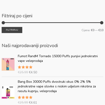
Filtriraj po cijeni
FILTRIRAJ
Cijena:
€0
—
€10
Naši najprodavaniji proizvodi
I
T
Fumot RandM Tornado 15000 Puffs punjivi jednokratni
z
r
vape veleprodaja
v
e
o
n
€
25.99
€
4.50
Ocijenjen
r
u
o
5.00
od
n
t
5
I
T
Bang Box 30000 Puffs dvostruki okus 0% 2% 5%
a
n
z
r
jednokratne vape olovke s niskim udjelom nikotina za
c
a
v
e
rasutu kupnju, veleprodaja
i
c
o
n
j
i
r
u
e
j
€
25.99
€
4.61
Ocijenjen
n
t