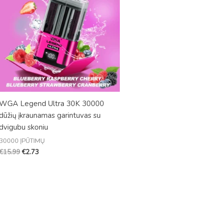
WGA Legend Ultra 30K 30000
dūžių įkraunamas garintuvas su
dvigubu skoniu
30000 ĮPŪTIMŲ
€
15.99
€
2.73