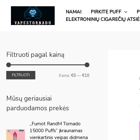
Pereiti
M
D
prie
NAMAI
PIRKITE PUFF
P
a
i
turinio
ELEKTRONINIŲ CIGAREČIŲ ATSI
ž
d
i
ž
a
i
u
a
Filtruoti pagal kainą
s
u
i
s
FILTRUOTI
Kaina:
€0
—
€10
a
i
k
a
Mūsų geriausiai
a
k
parduodamos prekės
i
a
P
D
n
i
„Fumot RandM Tornado
r
a
a
n
15000 Puffs“ įkraunamas
a
b
vienkartinis veipas didmena