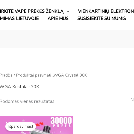
IRKITE VAPE PREKĖS ŽENKLĄ
VIENKARTINIŲ ELEKTRONI
ĖMIMAS LIETUVOJE
APIE MUS
SUSISIEKITE SU MUMIS
Pradžia
/ Produktai pažymėti „WGA Crystal 30K“
WGA Kristalas 30K
Rodomas vienas rezultatas
Pradinė
Dabartinė
kaina
kaina
Išpardavimas!
buvo:
yra:
€15.99.
€2.73.