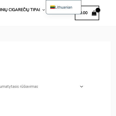
Lithuanian
NIŲ CIGAREČIŲ TIPAI
€
0.00
English
Spanish
Polish
German
Bulgarian
Italian
Dutch
French
Swedish
Portuguese
Hungarian
Romanian