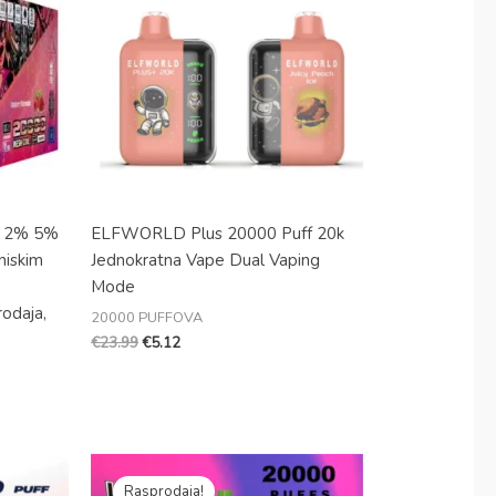
Slovak
€23.99.
Danish
Latvian
Lithuanian
Slovenian
Czech
Greek
% 2% 5%
ELFWORLD Plus 20000 Puff 20k
niskim
Jednokratna Vape Dual Vaping
Mode
rodaja,
20000 PUFFOVA
€
23.99
€
5.12
Izvorna
Trenutna
cijena
cijena
Rasprodaja!