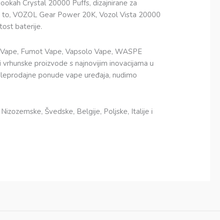
okah Crystal 20000 Puffs, dizajnirane za
 Uz to, VOZOL Gear Power 20K, Vozol Vista 20000
ost baterije.
dm Vape, Fumot Vape, Vapsolo Vape, WASPE
rhunske proizvode s najnovijim inovacijama u
i veleprodajne ponude vape uređaja, nudimo
izozemske, Švedske, Belgije, Poljske, Italije i