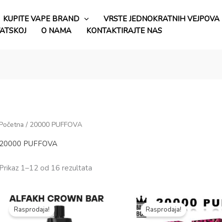
KUPITE VAPE BRAND
VRSTE JEDNOKRATNIH VEJPOVA
VATSKOJ
O NAMA
KONTAKTIRAJTE NAS
Početna
/ 20000 PUFFOVA
20000 PUFFOVA
Prikaz 1–12 od 16 rezultata
Izvorna
Trenutna
Izvorna
Trenutna
cijena
cijena
cijena
cijena
Rasprodaja!
Rasprodaja!
je
je:
je
je:
bila:
€4.86.
bila:
€4.09.