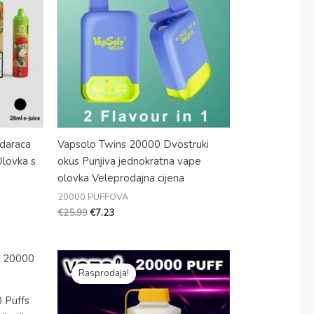
€25.99.
daraca
Vapsolo Twins 20000 Dvostruki
Olovka s
okus Punjiva jednokratna vape
olovka Veleprodajna cijena
20000 PUFFOVA
€
25.99
€
7.23
Izvorna
Trenutna
cijena
cijena
Rasprodaja!
je
je:
bila:
€6.99.
 Puffs
€26.99.