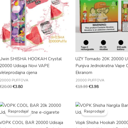
€20.00.
€19.99.
Uwin SHISHA HOOKAH Crystal
UZY Tornado 20K 20000 U
20000 Udisaja Novi VAPE
Punjiva Jednokratna Vape 
Veleprodajna cijena
Ekranom
20000 PUFFOVA
20000 PUFFOVA
€
20.00
€
3.80
€
19.99
€
3.98
Izvorna
Trenutna
Izvorna
Trenutna
cijena
cijena
cijena
cijena
Rasprodaja!
Rasprodaja!
je
je:
je
je:
bila:
€3.80.
bila:
€4.79.
VOPK COOL BAR 20000 Udisaja
Vopk Shisha Hookah 20000
€20.99.
€25.99.