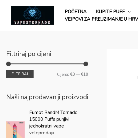
Preskoči
M
M
na
POČETNA
KUPITE PUFF
i
a
sadržaj
VEJPOVI ZA PREUZIMANJE U HR
n
k
.
s
c
.
i
c
Filtriraj po cijeni
j
i
e
j
FILTRIRAJ
Cijena:
€0
—
€10
n
e
a
n
Naši najprodavaniji proizvodi
a
I
T
Fumot RandM Tornado
z
r
15000 Puffs punjivi
v
e
jednokratni vape
o
n
veleprodaja
r
u