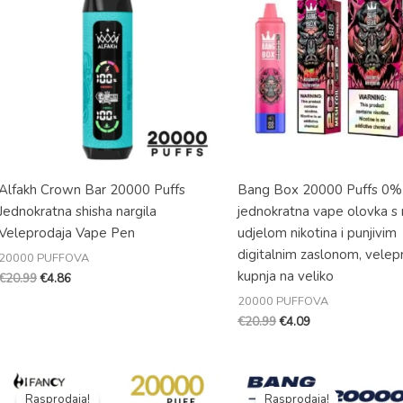
€20.99.
€20.99.
Alfakh Crown Bar 20000 Puffs
Bang Box 20000 Puffs 0
Jednokratna shisha nargila
jednokratna vape olovka s 
Veleprodaja Vape Pen
udjelom nikotina i punjivim
digitalnim zaslonom, velep
20000 PUFFOVA
kupnja na veliko
€
20.99
€
4.86
20000 PUFFOVA
€
20.99
€
4.09
Izvorna
Trenutna
Izvorna
Trenutna
cijena
cijena
cijena
cijena
Rasprodaja!
Rasprodaja!