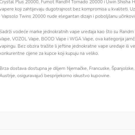
Crystal Plus 20000, Fumot RandM Tornado 20000 i Uwin Shisha Ho
vapere koji zahtijevaju dugotrajnost bez kompromisa u kvaliteti.
i Vapsolo Twins 20000 nude elegantan dizajn i poboljšanu učinkovit
Sadrži vodeće marke jednokratnih vape uređaja kao što su Ran
Vape, VOZOL Vape, BOOD Vape i WGA Vape, ova kategorija jamči v
vapingu. Bez obzira tražite li jeftine jednokratne vape uređaje il
konkurentne cijene za kupce koji kupuju na veliko.
Brza dostava dostupna je diljem Njemačke, Francuske, Španjolske, N
Austrije, osiguravajući besprijekorno iskustvo kupovine.