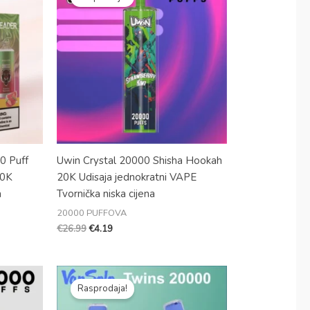
je
je:
bila:
€4.19.
€26.99.
0 Puff
Uwin Crystal 20000 Shisha Hookah
20K
20K Udisaja jednokratni VAPE
a
Tvornička niska cijena
20000 PUFFOVA
€
26.99
€
4.19
Izvorna
Trenutna
cijena
cijena
Rasprodaja!
je
je:
bila:
€7.23.