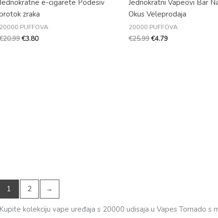
Jednokratne e-cigarete Podesiv
Jednokratni Vapeovi Bar Naj
protok zraka
Okus Veleprodaja
20000 PUFFOVA
20000 PUFFOVA
€
20.99
€
3.80
€
25.99
€
4.79
1
2
→
Kupite kolekciju vape uređaja s 20000 udisaja u Vapes Tornado s m