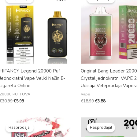
je
je:
je
je:
bila:
€5.99.
bila:
€3.88.
€30.99.
€18.99.
HIFANCY Legend 20000 Puf
Original Bang Leader 2000
Jednokratni Vape Veliki Način E-
Crystal jednokratni VAPE 
cigareta Online
Udisaja Veleprodaja Vaper
20000 PUFFOVA
Vape
€
30.99
€
5.99
€
18.99
€
3.88
Izvorna
Trenutna
Izvorna
Trenutna
cijena
cijena
cijena
cijena
Rasprodaja!
Rasprodaja!
je
je:
je
je:
bila:
€3.80.
bila:
€3.98.