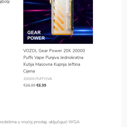
bolji
VOZOL Gear Power 20K 20000
Puffs Vape Punjiva Jednokratna
Kutija Masovna Kupnja Jeftina
Cijena
20000 PUFFOVA
€
26.99
€
6.99
odelima u vrućoj prodaji, uključujući WGA