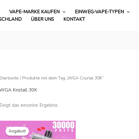
VAPE-MARKE KAUFEN
EINWEG-VAPE-TYPEN
TSCHLAND
ÜBER UNS
KONTAKT
Startseite
/ Produkte mit dem Tag „WGA Crystal 30K“
WGA Kristall 30K
Zeigt das einzelne Ergebnis
Originalpreis
Aktueller
war:
Preis
Angebot!
€15.99.
ist:
€2.73.