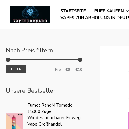
Zum
M
M
Inhalt
STARTSEITE
PUFF KAUFEN
i
a
springen
VAPES ZUR ABHOLUNG IN DEU
n
x
P
P
r
r
e
e
Nach Preis filtern
i
i
s
s
FILTER
Preis:
€0
—
€10
Unsere Bestseller
O
A
Fumot RandM Tornado
r
k
15000 Züge
i
t
Wiederaufladbarer Einweg-
g
u
Vape Großhandel
i
e