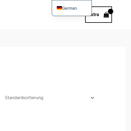
German
Astra
English
Spanish
Polish
Bulgarian
Italian
Dutch
French
Swedish
Portuguese
Hungarian
Romanian
Slovak