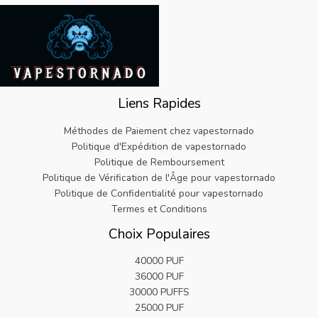
e
t
.
r
u
d
.
é
d
9
i
e
e
0
t
e
9
g
l
:
9
a
:
.
i
e
€
.
i
€
n
s
3
t
6
e
t
2
d
.
é
d
.
e
1
Liens Rapides
t
e
9
:
9
a
:
9
€
.
Méthodes de Paiement chez vapestornado
i
€
.
2
Politique d'Expédition de vapestornado
t
5
5
Politique de Remboursement
d
.
.
Politique de Vérification de l'Âge pour vapestornado
e
8
9
:
2
Politique de Confidentialité pour vapestornado
9
€
.
Termes et Conditions
.
2
Choix Populaires
5
.
40000 PUF
9
36000 PUF
9
.
30000 PUFFS
25000 PUF