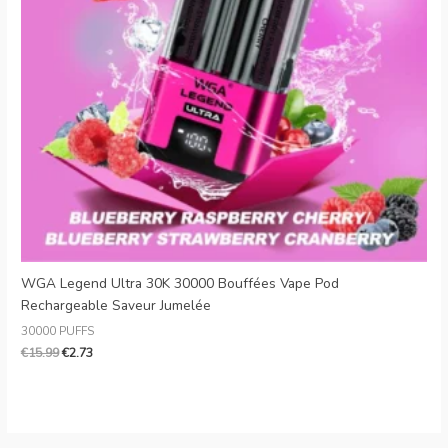
Danish
Latvian
Lithuanian
Slovenian
Czech
Croatian
Greek
WGA Legend Ultra 30K 30000 Bouffées Vape Pod
Rechargeable Saveur Jumelée
30000 PUFFS
€
15.99
€
2.73