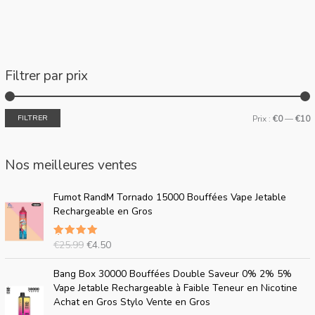
Filtrer par prix
FILTRER
Prix :
€0
—
€10
Nos meilleures ventes
L
L
Fumot RandM Tornado 15000 Bouffées Vape Jetable
e
e
Rechargeable en Gros
p
p
r
r
€
25.99
€
4.50
Noté
5.00
i
i
sur 5
x
x
L
L
Bang Box 30000 Bouffées Double Saveur 0% 2% 5%
d
a
e
e
Vape Jetable Rechargeable à Faible Teneur en Nicotine
'
c
p
p
Achat en Gros Stylo Vente en Gros
o
t
r
r