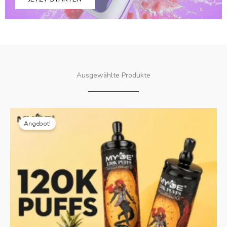
Ausgewählte Produkte
Originalpreis
Aktueller
war:
Preis
Angebot!
€30.99.
ist:
€6.52.