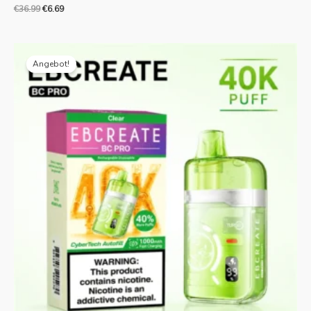
€
36.99
€
6.69
Originalpreis
Aktueller
war:
Preis
Angebot!
€30.99.
ist:
€5.69.