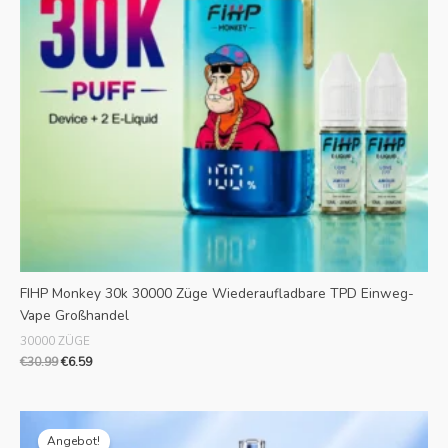
FIHP Monkey 30k 30000 Züge Wiederaufladbare TPD Einweg-
Vape Großhandel
30000 ZÜGE
€
30.99
€
6.59
Originalpreis
Aktueller
war:
Preis
Angebot!