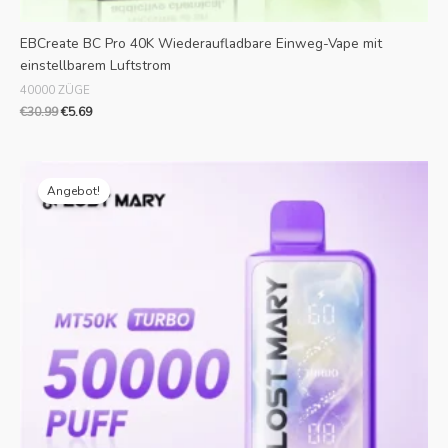
EBCreate BC Pro 40K Wiederaufladbare Einweg-Vape mit
einstellbarem Luftstrom
40000 ZÜGE
€
30.99
€
5.69
Originalpreis
Aktueller
war:
Preis
Angebot!
€35.99.
ist:
€7.19.