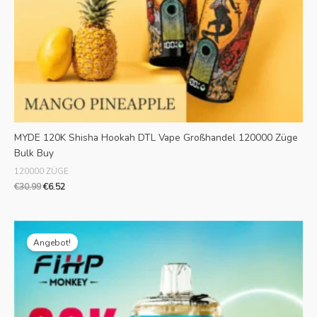
MYDE 120K Shisha Hookah DTL Vape Großhandel 120000 Züge
Bulk Buy
120000 ZÜGE
€
30.99
€
6.52
Originalpreis
Aktueller
war:
Preis
Angebot!
€30.99.
ist:
€6.59.