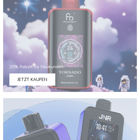
Danish
Latvian
Lithuanian
Slovenian
Czech
Croatian
Greek
20% Rabatt für Neukunden
JETZT KAUFEN