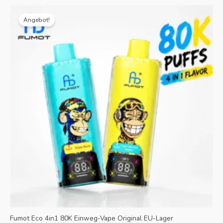
Originalpreis
Aktueller
war:
Preis
Angebot!
€35.99.
ist:
€8.99.
Fumot Eco 4in1 80K Einweg-Vape Original EU-Lager