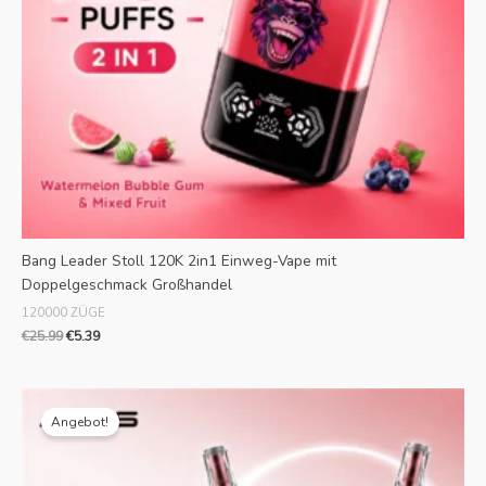
Bang Leader Stoll 120K 2in1 Einweg-Vape mit
Doppelgeschmack Großhandel
120000 ZÜGE
€
25.99
€
5.39
Originalpreis
Aktueller
war:
Preis
Angebot!
€29.99.
ist:
€7.09.