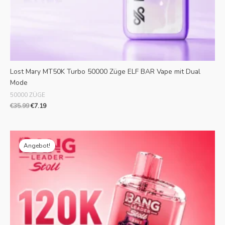
Lost Mary MT50K Turbo 50000 Züge ELF BAR Vape mit Dual
Mode
50000 ZÜGE
€
35.99
€
7.19
Originalpreis
Aktueller
war:
Preis
Angebot!
€25.99.
ist:
€5.39.