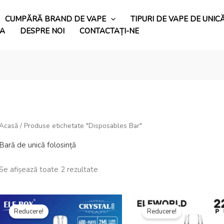
CUMPĂRĂ BRAND DE VAPE
TIPURI DE VAPE DE UNIC
PA
DESPRE NOI
CONTACTAȚI-NE
Acasă
/ Produse etichetate "Disposables Bar"
Bară de unică folosință
Se afișează toate 2 rezultate
Prețul
Prețul
Prețul
Prețul
inițial
actual
inițial
actual
Reducere!
Reducere!
a
este:
a
este:
fost:
€2.73.
fost:
€6.99.