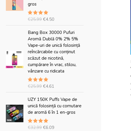
ț
ț
gros
u
u
l
l
€
25.99
€
4.50
Evaluat
i
a
5.00
din 5
n
c
P
P
Bang Box 30000 Pufuri
i
t
r
r
Aromă Dublă 0% 2% 5%
ț
u
e
e
Vape-uri de unică folosință
i
a
ț
ț
reîncărcabile cu conținut
a
l
u
u
scăzut de nicotină,
l
e
l
l
cumpărare în vrac, stilou,
a
s
i
a
vânzare cu ridicata
f
t
n
c
o
e
i
t
s
:
€
25.99
€
4.61
Evaluat
ț
u
5.00
din 5
t
€
i
a
P
P
:
4
UZY 150K Puffs Vape de
a
l
r
r
€
.
unică folosință cu comutare
l
e
e
e
2
5
de aromă 6 în 1 en-gros
a
s
ț
ț
5
0
f
t
u
u
.
.
o
e
€
32.99
€
6.09
Evaluat
l
l
9