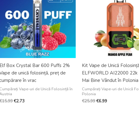
€15.99.
€25.99.
Elf Box Crystal Bar 600 Puffs 2%
Kit Vape de Unică Folosinț
Vape de unică folosință, preț de
ELFWORLD AI22000 22k P
cumpărare în vrac
Mai Bine Vândut în Polonia
Cumpărați Vape-uri de Unică Folosință în
Cumpărați Vape-uri de Unică Fol
Austria
Polonia
€
15.99
€
2.73
€
25.99
€
6.99