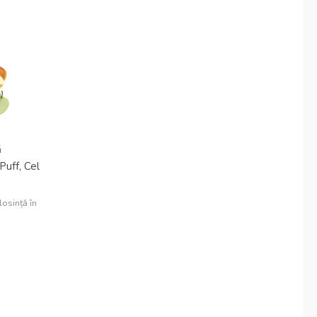
Danish
Latvian
Lithuanian
Slovenian
Czech
Croatian
Greek
ă
uff, Cel
osință în