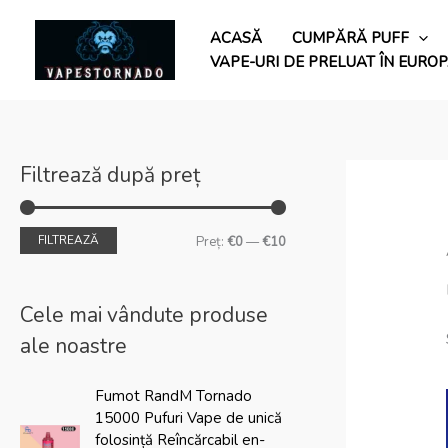
Sari
P
P
peste
ACASĂ
CUMPĂRĂ PUFF
r
r
conținut
VAPE-URI DE PRELUAT ÎN EURO
e
e
ț
ț
m
m
i
a
Filtrează după preț
n
x
i
i
FILTREAZĂ
Preț:
€0
—
€10
m
m
Cele mai vândute produse
ale noastre
P
P
Fumot RandM Tornado
r
r
15000 Pufuri Vape de unică
e
e
folosință Reîncărcabil en-