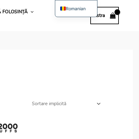
Romanian
Ă FOLOSINȚĂ
Astra
English
Spanish
Polish
German
Bulgarian
Italian
Dutch
French
Swedish
Portuguese
Hungarian
Slovak