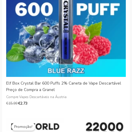
Danish
Latvian
Lithuanian
Slovenian
Czech
Croatian
Greek
Elf Box Crystal Bar 600 Puffs 2% Caneta de Vape Descartável
Preço de Compra a Granel
Compre Vapes Descartáveis na Áustria
€
15.99
€
2.73
O
Preço
preço
atual:
Promoção!
original
€6.99.