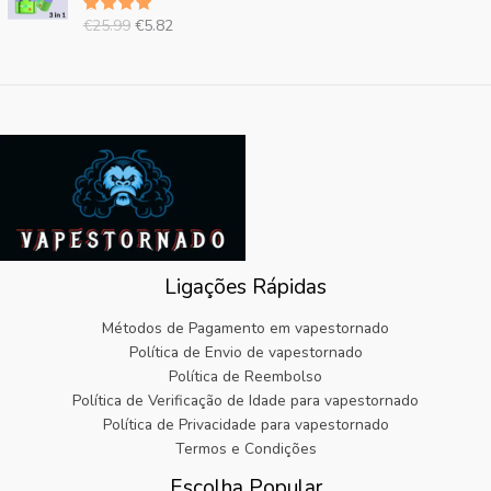
e
ç
r
9
i
:
9
€
25.99
€
5.82
Avaliado
ç
o
a
.
n
€
em
5.00
9
o
a
:
de 5
a
6
.
o
t
€
l
.
r
u
3
e
1
i
a
2
r
9
g
l
.
a
.
i
:
9
:
n
€
9
€
a
5
.
2
l
.
5
e
8
.
r
2
9
Ligações Rápidas
a
.
9
:
.
Métodos de Pagamento em vapestornado
€
Política de Envio de vapestornado
2
Política de Reembolso
5
Política de Verificação de Idade para vapestornado
.
9
Política de Privacidade para vapestornado
9
Termos e Condições
.
Escolha Popular