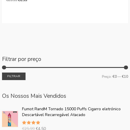
€
25.99
€
6.99
Filtrar por preço
FILTRAR
Preço:
€0
—
€10
Os Nossos Mais Vendidos
O
P
Fumot RandM Tornado 15000 Puffs Cigarro eletrónico
p
r
Descartável Recarregável Atacado
r
e
e
ç
€
25.99
€
4.50
Avaliado
ç
o