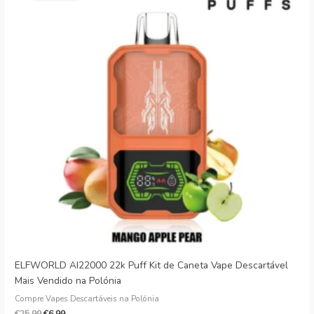
era:
€25.99.
ELFWORLD AI22000 22k Puff Kit de Caneta Vape Descartável
Mais Vendido na Polónia
Compre Vapes Descartáveis na Polónia