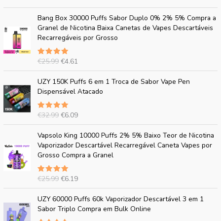
em
5.00
o
a
de 5
O
P
Bang Box 30000 Puffs Sabor Duplo 0% 2% 5% Compra a
o
t
p
r
Granel de Nicotina Baixa Canetas de Vapes Descartáveis
r
u
r
e
Recarregáveis por Grosso
i
a
e
ç
g
l
ç
o
i
:
€
25.99
€
4.61
Avaliado
o
a
n
€
em
5.00
o
t
de 5
O
P
a
4
UZY 150K Puffs 6 em 1 Troca de Sabor Vape Pen
r
u
p
r
l
.
Dispensável Atacado
i
a
r
e
e
5
g
l
e
ç
r
0
i
:
€
32.99
€
6.09
Avaliado
ç
o
a
.
n
€
em
5.00
o
a
:
de 5
O
P
a
4
Vapsolo King 10000 Puffs 2% 5% Baixo Teor de Nicotina
o
t
€
p
r
l
.
Vaporizador Descartável Recarregável Caneta Vapes por
r
u
2
r
e
e
6
Grosso Compra a Granel
i
a
5
e
ç
r
1
g
l
.
ç
o
a
.
i
:
9
€
25.99
€
6.19
Avaliado
o
a
:
n
€
em
5.00
9
o
t
€
de 5
O
P
a
6
.
UZY 60000 Puffs 60k Vaporizador Descartável 3 em 1
r
u
2
p
r
l
.
Sabor Triplo Compra em Bulk Online
i
a
5
r
e
e
0
g
l
.