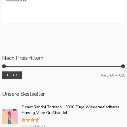
€
25.99
€
6.99
Nach Preis filtern
FILTER
Preis:
€0
—
€10
Unsere Bestseller
O
A
Fumot RandM Tornado 15000 Züge Wiederaufladbarer
r
k
Einweg-Vape Großhandel
i
t
g
u
€
25.99
€
4.50
Bewertet
i
e