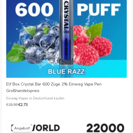
Danish
Latvian
Lithuanian
Slovenian
Czech
Croatian
Greek
Elf Box Crystal Bar 600 Züge 2% Einweg Vape Pen
Großhandelspreis
Einweg-Vapes in Deutschland kaufen
€
15.99
€
2.73
Originalpreis
Aktueller
war:
Preis
Angebot!
€25.99.
ist: