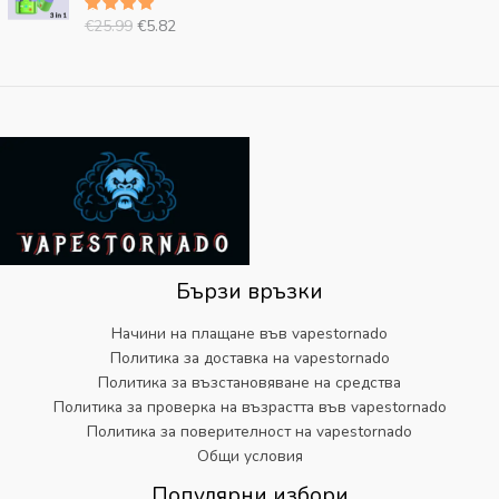
г
у
€
9
ц
:
€
25.99
€
5.82
Оценено
и
щ
3
.
е
€
на
5.00
н
а
2
от 5
н
6
а
ц
.
а
.
л
е
9
:
1
н
н
9
€
9
а
а
.
2
.
ц
:
5
е
€
.
н
5
9
а
.
9
:
8
.
€
2
Бързи връзки
2
.
5
Начини на плащане във vapestornado
.
Политика за доставка на vapestornado
9
Политика за възстановяване на средства
9
Политика за проверка на възрастта във vapestornado
.
Политика за поверителност на vapestornado
Общи условия
Популярни избори