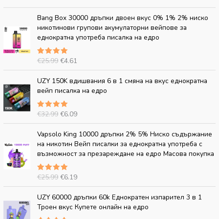
на
5.00
н
а
от 5
О
Т
Bang Box 30000 дръпки двоен вкус 0% 1% 2% ниско
а
ц
р
е
никотинови групови акумулаторни вейпове за
л
е
и
к
еднократна употреба писалка на едро
н
н
г
у
а
а
и
щ
ц
:
€
25.99
€
4.61
Оценено
н
а
е
€
на
5.00
а
ц
от 5
О
Т
н
4
UZY 150K вдишвания 6 в 1 смяна на вкус еднократна
л
е
р
е
а
.
вейп писалка на едро
н
н
и
к
:
5
а
а
г
у
€
0
ц
:
€
32.99
€
6.09
Оценено
и
щ
2
.
е
€
на
5.00
н
а
5
от 5
О
Т
н
4
Vapsolo King 10000 дръпки 2% 5% Ниско съдържание
а
ц
.
р
е
а
.
на никотин Вейп писалки за еднократна употреба с
л
е
9
и
к
:
6
възможност за презареждане на едро Масова покупка
н
н
9
г
у
€
1
а
а
.
и
щ
2
.
ц
:
€
25.99
€
6.19
Оценено
н
а
5
е
€
на
5.00
а
ц
.
от 5
О
Т
н
6
UZY 60000 дръпки 60k Еднократен изпарител 3 в 1
л
е
9
р
е
а
.
Троен вкус Купете онлайн на едро
н
н
9
и
к
:
0
а
а
.