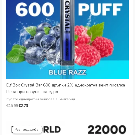
Danish
Latvian
Lithuanian
Slovenian
Czech
Croatian
Greek
Elf Box Crystal Bar 600 дръпки 2% еднократна вейп писалка
Цена при покупка на едро
Купете еднократни вейпове в България
€
15.99
€
2.73
Оригинална
Текуща
цена:
цена:
Разпродажба!
€25.99.
€6.99.