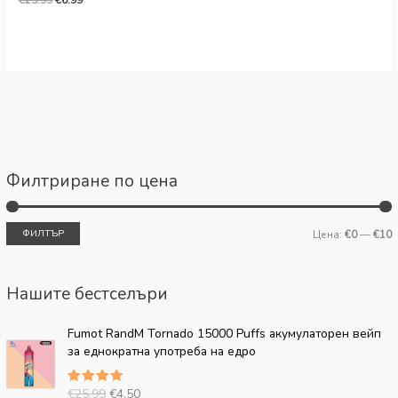
€
25.99
€
6.99
Филтриране по цена
ФИЛТЪР
Цена:
€0
—
€10
Нашите бестселъри
О
Т
Fumot RandM Tornado 15000 Puffs акумулаторен вейп
р
е
за еднократна употреба на едро
и
к
г
у
€
25.99
€
4.50
Оценено
и
щ