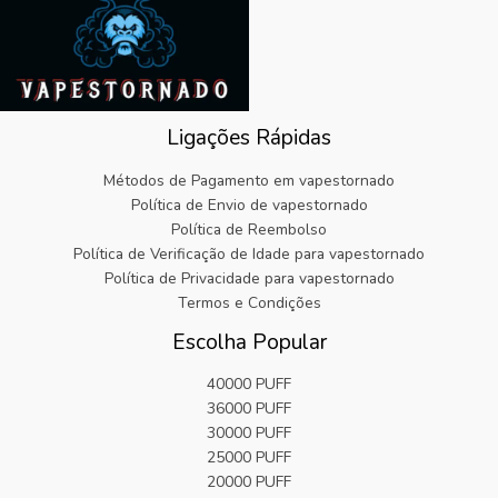
a
.
i
:
9
:
n
€
9
€
a
5
.
2
l
.
5
e
8
.
r
2
9
Ligações Rápidas
a
.
9
:
.
Métodos de Pagamento em vapestornado
€
Política de Envio de vapestornado
2
Política de Reembolso
5
Política de Verificação de Idade para vapestornado
.
9
Política de Privacidade para vapestornado
9
Termos e Condições
.
Escolha Popular
40000 PUFF
36000 PUFF
30000 PUFF
25000 PUFF
20000 PUFF