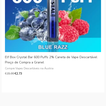
Danish
Latvian
Lithuanian
Slovenian
Czech
Croatian
Greek
Elf Box Crystal Bar 600 Puffs 2% Caneta de Vape Descartável
Preço de Compra a Granel
Compre Vapes Descartáveis na Áustria
€
15.99
€
2.73