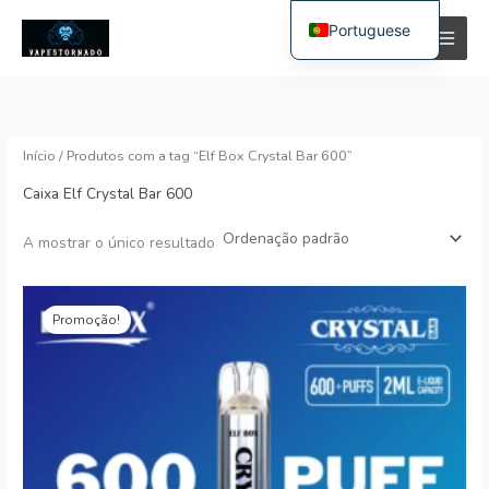
Saltar
P
P
Portuguese
para
r
r
o
English
e
e
conteúdo
Spanish
ç
ç
o
o
Polish
Início
/ Produtos com a tag “Elf Box Crystal Bar 600”
German
Caixa Elf Crystal Bar 600
í
á
Bulgarian
n
x
A mostrar o único resultado
Italian
i
i
Dutch
O
Preço
preço
atual:
French
Promoção!
o
o
original
€2.73.
era:
Swedish
€15.99.
Hungarian
Romanian
Slovak