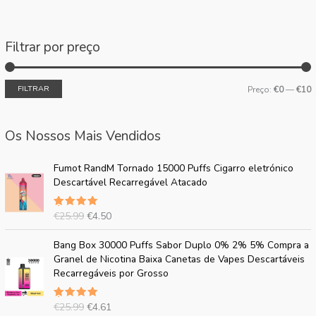
Filtrar por preço
FILTRAR
Preço:
€0
—
€10
Os Nossos Mais Vendidos
O
P
Fumot RandM Tornado 15000 Puffs Cigarro eletrónico
p
r
Descartável Recarregável Atacado
r
e
e
ç
€
25.99
€
4.50
Avaliado
ç
o
em
5.00
o
a
de 5
O
P
Bang Box 30000 Puffs Sabor Duplo 0% 2% 5% Compra a
o
t
p
r
Granel de Nicotina Baixa Canetas de Vapes Descartáveis
r
u
r
e
Recarregáveis por Grosso
i
a
e
ç
g
l
ç
o
i
:
€
25.99
€
4.61
Avaliado
o
a
em
5.00