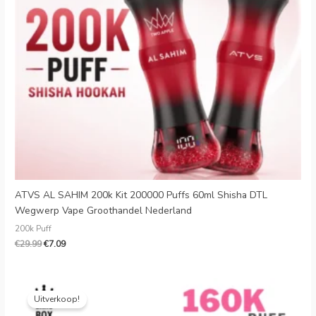
ATVS AL SAHIM 200k Kit 200000 Puffs 60ml Shisha DTL
Wegwerp Vape Groothandel Nederland
200k Puff
€
29.99
€
7.09
Oorspronkelijke
Huidige
prijs
prijs
Uitverkoop!
was:
is: