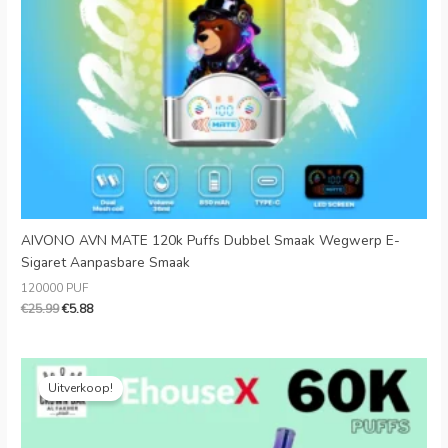
AIVONO AVN MATE 120k Puffs Dubbel Smaak Wegwerp E-
Sigaret Aanpasbare Smaak
120000 PUF
€
25.99
€
5.88
Oorspronkelijke
Huidige
prijs
prijs
Uitverkoop!
was:
is:
€35.99.
€7.99.