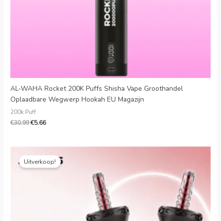
AL-WAHA Rocket 200K Puffs Shisha Vape Groothandel
Oplaadbare Wegwerp Hookah EU Magazijn
200k Puff
€
30.99
€
5.66
Oorspronkelijke
Huidige
prijs
prijs
Uitverkoop!
was:
is:
€29.99.
€7.09.