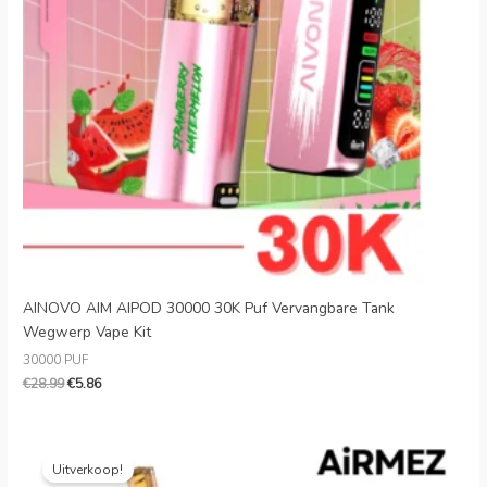
Danish
Latvian
Lithuanian
Slovenian
Czech
Croatian
Greek
AINOVO AIM AIPOD 30000 30K Puf Vervangbare Tank
Wegwerp Vape Kit
30000 PUF
€
28.99
€
5.86
Oorspronkelijke
Huidige
prijs
prijs
Uitverkoop!
was:
is: