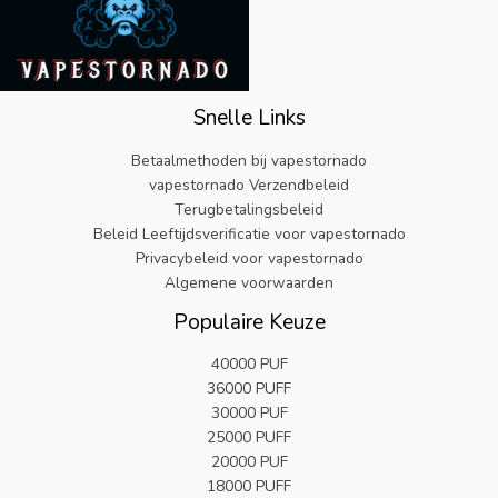
r
6
9
i
s
s
i
.
9
j
i
:
j
1
.
k
s
€
s
9
e
:
3
w
.
p
€
2
a
Snelle Links
r
5
.
s
i
.
9
:
Betaalmethoden bij vapestornado
j
8
9
€
vapestornado Verzendbeleid
s
2
.
2
Terugbetalingsbeleid
w
.
5
Beleid Leeftijdsverificatie voor vapestornado
a
.
s
Privacybeleid voor vapestornado
9
:
Algemene voorwaarden
9
€
.
Populaire Keuze
2
5
40000 PUF
.
36000 PUFF
9
9
30000 PUF
.
25000 PUFF
20000 PUF
18000 PUFF