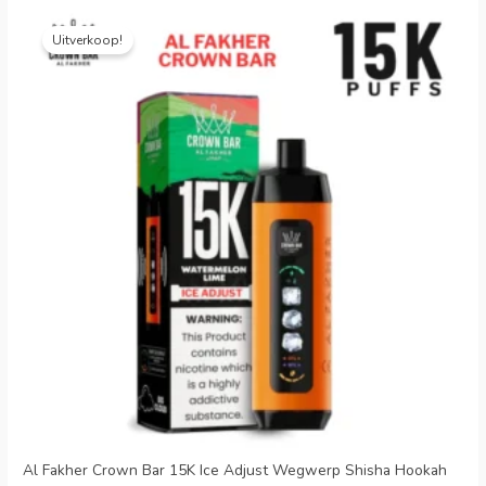
Oorspronkelijke
Huidige
prijs
prijs
Uitverkoop!
was:
is:
€35.99.
€7.99.
Al Fakher Crown Bar 15K Ice Adjust Wegwerp Shisha Hookah