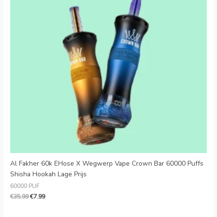
Al Fakher 60k EHose X Wegwerp Vape Crown Bar 60000 Puffs
Shisha Hookah Lage Prijs
60000 PUF
€
35.99
€
7.99