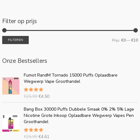
Filter op prijs
FILTEREN
Prijs:
€0
—
€10
Onze Bestsellers
O
H
Fumot RandM Tornado 15000 Puffs Oplaadbare
o
u
Wegwerp Vape Groothandel
r
i
s
d
€
25.99
€
4.50
Beoordeel
p
i
d
5.00
uit
r
g
5
O
H
Bang Box 30000 Puffs Dubbele Smaak 0% 2% 5% Lage
o
e
o
u
Nicotine Grote Inkoop Oplaadbare Wegwerp Vapes Pen
n
p
r
i
Groothandel
k
r
s
d
e
i
p
i
l
j
€
25.99
€
4.61
Beoordeel
r
g