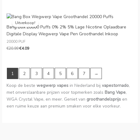
Oorspronkelijke
Huidige
prijs
prijs
Uitverkoop!
was:
is:
Bang Box 20000 Puffs 0% 2% 5% Lage Nicotine Oplaadbare
€20.99.
€4.09.
Digitale Display Wegwerp Vape Pen Groothandel Inkoop
20000 PUF
€
20.99
€
4.09
1
2
3
4
5
6
7
→
Koop de beste
wegwerp vapes
in Nederland bij
vapestornado
,
met onverslaanbare prijzen voor topmerken zoals
Bang Vape
,
WGA Crystal Vape, en meer. Geniet van
groothandelsprijs
en
een ruime keuze aan premium smaken voor elke voorkeur.