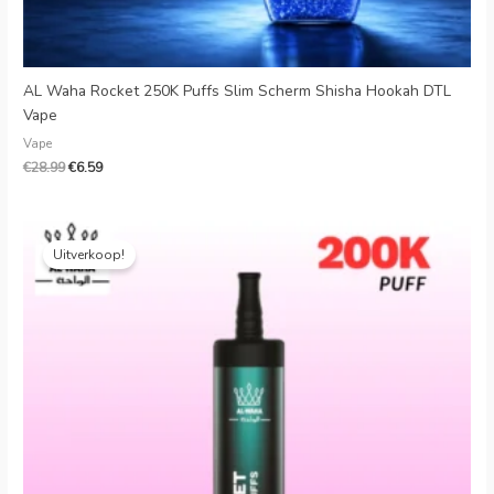
AL Waha Rocket 250K Puffs Slim Scherm Shisha Hookah DTL
Vape
Vape
€
28.99
€
6.59
Oorspronkelijke
Huidige
prijs
prijs
Uitverkoop!
was:
is:
€30.99.
€5.66.