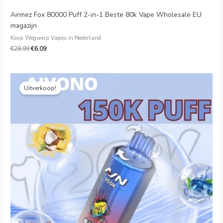
Airmez Fox 80000 Puff 2-in-1 Beste 80k Vape Wholesale EU
magazijn
Koop Wegwerp Vapes in Nederland
€
28.99
€
6.09
Oorspronkelijke
Huidige
prijs
prijs
Uitverkoop!
was:
is:
€34.99.
€6.12.