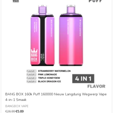
€26.99.
€5.89.
BANG BOX 160k Puff 160000 Nieuw Langdurig Wegwerp Vape
4-in-1 Smaak
BANGBOX VAPE
€
26.99
€
5.89