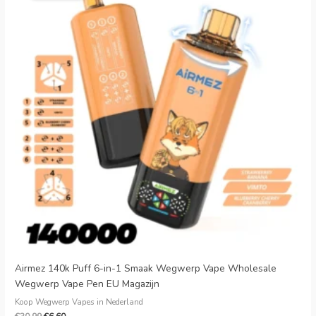
€30.99.
€6.60.
Airmez 140k Puff 6-in-1 Smaak Wegwerp Vape Wholesale
Wegwerp Vape Pen EU Magazijn
Koop Wegwerp Vapes in Nederland