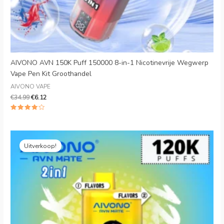
AIVONO AVN 150K Puff 150000 8-in-1 Nicotinevrije Wegwerp
Vape Pen Kit Groothandel
AIVONO VAPE
€
34.99
€
6.12
Beoordeeld
4.00
uit 5
Oorspronkelijke
Huidige
prijs
prijs
Uitverkoop!
was:
is:
€25.99.
€5.88.