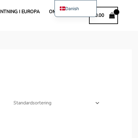
Danish
NTNING I EUROPA
OM OS
€
0.00
English
Spanish
Polish
German
Bulgarian
Italian
Dutch
French
Swedish
Portuguese
Hungarian
Romanian