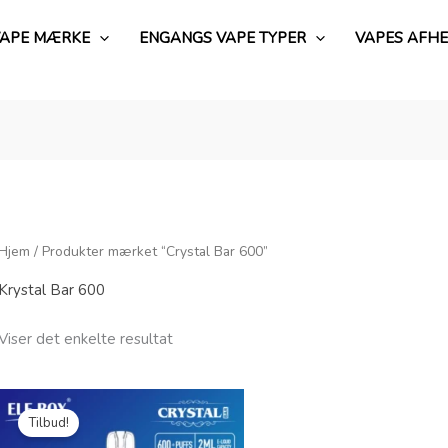
VAPE MÆRKE
ENGANGS VAPE TYPER
VAPES AFHE
Hjem
/ Produkter mærket “Crystal Bar 600”
Krystal Bar 600
Viser det enkelte resultat
Oprindelig
Aktuel
pris
pris
Tilbud!
var:
er:
€15.99.
€2.73.