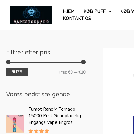
Spring
M
M
til
HJEM
KØB PUFF
KØB 
i
a
indhold
KONTAKT OS
n
x
p
p
r
r
i
i
Filtrer efter pris
s
s
FILTER
Pris:
€0
—
€10
Vores bedst sælgende
O
A
Fumot RandM Tornado
p
k
15000 Pust Genopladelig
r
t
Engangs Vape Engros
i
u
n
e