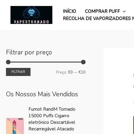
Saltar
P
P
para
INÍCIO
COMPRAR PUFF
r
r
o
RECOLHA DE VAPORIZADORES 
e
e
conteúdo
ç
ç
o
o
m
m
Filtrar por preço
í
á
n
x
FILTRAR
Preço:
€0
—
€10
i
i
m
m
Os Nossos Mais Vendidos
o
o
O
P
Fumot RandM Tornado
p
r
15000 Puffs Cigarro
r
e
eletrónico Descartável
e
ç
Recarregável Atacado
ç
o