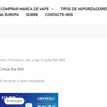
COMPRAR MARCA DE VAPE
TIPOS DE VAPORIZADORE
NA EUROPA
SOBRE
CONTACTE-NOS
Início
/ Produtos com a tag “Crystal Bar 600”
Cristal Bar 600
A mostrar o único resultado
O
Preço
preço
atual:
Promoção!
original
€2.73.
era: