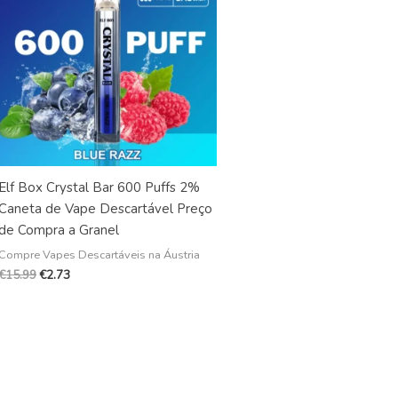
€15.99.
Elf Box Crystal Bar 600 Puffs 2%
Caneta de Vape Descartável Preço
de Compra a Granel
Compre Vapes Descartáveis na Áustria
€
15.99
€
2.73