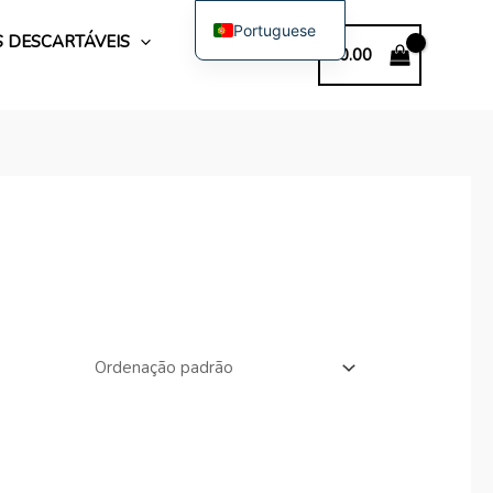
Portuguese
S DESCARTÁVEIS
€
0.00
English
Spanish
Polish
German
Bulgarian
Italian
Dutch
French
Swedish
Hungarian
Romanian
Slovak